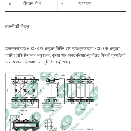
9
शीतलन विधि
~
एएन/एएफ
10
नामित आवृत्ति
हर्ज
50
तकनीकी चित्र
11
वेक्टर समूह
~
Dyn11
12
इन्सुलेशन वर्ग
~
F
एएस/एनजेडएस 60076 के अनुसार निर्मित और एएस/एनजेडएस 3000 के अनुसार
13
तापमान में वृद्धि
°C
100
वायरिंग ताकि नियामक अनुपालन, सुरक्षा और ऑस्ट्रेलियाई/न्यूजीलैंड बिजली प्रणालियों
के साथ अन्तरक्रियाशीलता सुनिश्चित हो सके।