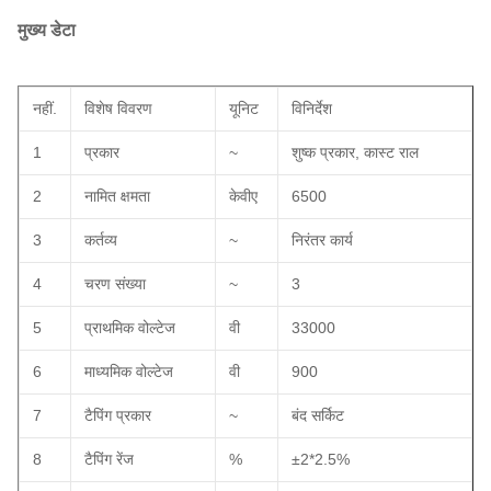
मुख्य डेटा
नहीं.
विशेष विवरण
यू
निट
विनिर्देश
1
प्रकार
~
शुष्क प्रकार, कास्ट राल
2
नामित क्षमता
केवीए
6500
3
कर्तव्य
~
निरंतर कार्य
4
चरण संख्या
~
3
5
प्राथमिक वोल्टेज
वी
33000
6
माध्यमिक वोल्टेज
वी
900
7
टैपिंग प्रकार
~
बंद सर्किट
8
टैपिंग रेंज
%
±2*2.5%