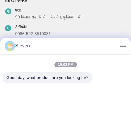
त्वरित संपर्क
पता
99 यिलान रोड, सिमिंग, शियामेन, फ़ुज़ियान, चीन
टेलीफोन
0086-592-5510031
ईमेल
Steven
steven@winley-electric.com
10:02 PM
Good day, what product are you looking for?
हमारा समाचार पत्र
छूट और अधिक के लिए हमारे न्यूज़लेटर की सदस्यता लें।