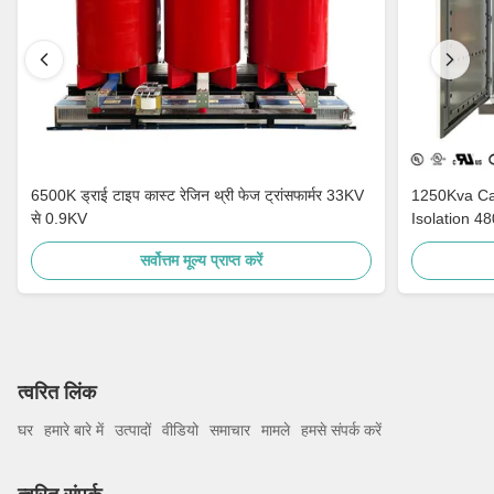
6500K ड्राई टाइप कास्ट रेजिन थ्री फेज ट्रांसफार्मर 33KV
1250Kva Cast Resin Dry Type Transformers
से 0.9KV
Isolation 4
सर्वोत्तम मूल्य प्राप्त करें
त्वरित लिंक
घर
हमारे बारे में
उत्पादों
वीडियो
समाचार
मामले
हमसे संपर्क करें