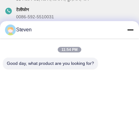
टेलीफोन
0086-592-5510031
ईमेल
Steven
steven@winley-electric.com
11:54 PM
Good day, what product are you looking for?
हमारा समाचार पत्र
छूट और अधिक के लिए हमारे न्यूज़लेटर की सदस्यता लें।
ईमेल भेजें