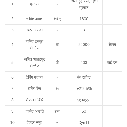
डाली हुई राल, सूखी
1
प्रकार
~
प्रकार
2
नामित क्षमता
केवीए
1600
3
चरण संख्या
~
3
नामित इनपुट
4
वी
22000
डेल्टा
वोल्टेज
नामित आउटपुट
5
वी
433
वाई-एन
वोल्टेज
6
टैपिंग प्रकार
~
बंद सर्किट
7
टैपिंग रेंज
%
±2*2.5%
8
शीतलन विधि
~
एएन/एएफ
9
नामित आवृत्ति
हर्ज
50
10
वेक्टर समूह
~
Dyn11