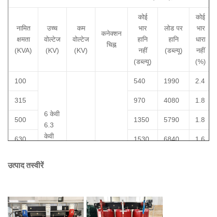
20
समुद्र का स्तर
एम
≤ 1000
कोई
कोई
तापमान सुरक्षा
तापमान नियंत्रक और
21
~
नामित
उच्च
कम
भार
लोड पर
भार
यंत्र
शीतलन प्रशंसक
कनेक्शन
क्षमता
वोल्टेज
वोल्टेज
हानि
हानि
धारा
चिह्न
(KVA)
(KV)
(KV)
नहीं
(डब्ल्यू)
नहीं
परिवेश का
22
°C
-5 से +40 तक
(डब्ल्यू)
(%)
तापमान
100
540
1990
2.4
315
970
4080
1.8
6 केवी
500
1350
5790
1.8
6.3
केवी
630
1530
6840
1.6
10
0.4
Dyn11
1000
केवी
2070
9780
1.4
केवी
Yyn0
उत्पाद तस्वीरें
10.5
1250
2380
11500
1.4
केवी
11
1600
2790
13800
1.4
केवी
2000
3240
16300
1.2