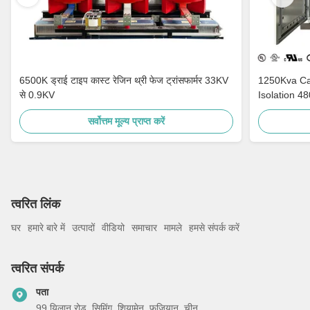
6500K ड्राई टाइप कास्ट रेजिन थ्री फेज ट्रांसफार्मर 33KV
1250Kva Cast Resin Dry Type Transformers
से 0.9KV
Isolation 4
सर्वोत्तम मूल्य प्राप्त करें
त्वरित लिंक
घर
हमारे बारे में
उत्पादों
वीडियो
समाचार
मामले
हमसे संपर्क करें
त्वरित संपर्क
पता
99 यिलान रोड, सिमिंग, शियामेन, फ़ुज़ियान, चीन