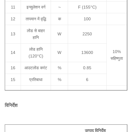
11
इन्सुलेशन वर्ग
~
F (155
°C
)
12
तापमान में वृद्धि
क
100
लोड से बाहर
13
W
2250
हानि
लोड हानि
10%
14
W
13600
(120
°C
)
सहिष्णुता
16
आउटलोड करंट
%
0.85
15
प्रतिबाधा
%
6
घुमावदार
17
~
एल्यूमीनियम
सामग्री
विनिर्देश
18
कोर सामग्री
~
सिलिकॉन स्टील
19
सेवा की स्थिति
~
अंदरूनी
उत्पाद विनिर्देश