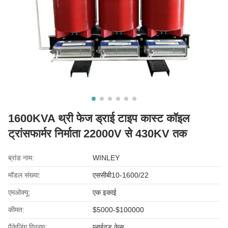
1600KVA थ्री फेज ड्राई टाइप कास्ट कॉइल
ट्रांसफार्मर निर्माता 22000V से 430KV तक
ब्रांड नाम:
WINLEY
मॉडल संख्या:
एससीबी10-1600/22
एमओक्यू:
एक इकाई
कीमत:
$5000-$100000
पैकेजिंग विवरण:
प्लाईवुड केस