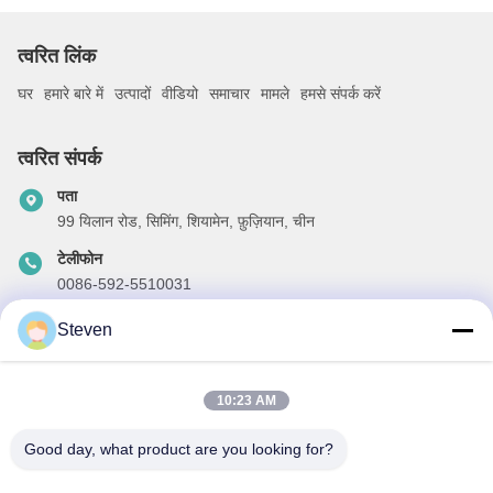
त्वरित लिंक
घर
हमारे बारे में
उत्पादों
वीडियो
समाचार
मामले
हमसे संपर्क करें
त्वरित संपर्क
पता
99 यिलान रोड, सिमिंग, शियामेन, फ़ुज़ियान, चीन
टेलीफोन
0086-592-5510031
ईमेल
Steven
steven@winley-electric.com
10:23 AM
Good day, what product are you looking for?
हमारा समाचार पत्र
छूट और अधिक के लिए हमारे न्यूज़लेटर की सदस्यता लें।