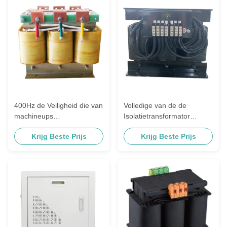
400Hz de Veiligheid die van
Volledige van de de
machineups
Isolatietransformator
Transformator200v
50/60Hz 100% van UPS
Krijg Beste Prijs
Krijg Beste Prijs
Dy11/Yd11 Koper isoleert
van de Ladingsverrichting
het Koperdraad