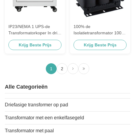
IP23/NEMA 1 UPS-de
100% de
Transformatorkoper In drie
Isolatietransformator 100VA
stadia van de
van UPS van de
Krijg Beste Prijs
Krijg Beste Prijs
Machtsisolatie
koperdraad aan 5000KVA
1
2
Alle Categorieën
Driefasige transformer op pad
Transformator met een enkelfasegeld
Transformator met paal