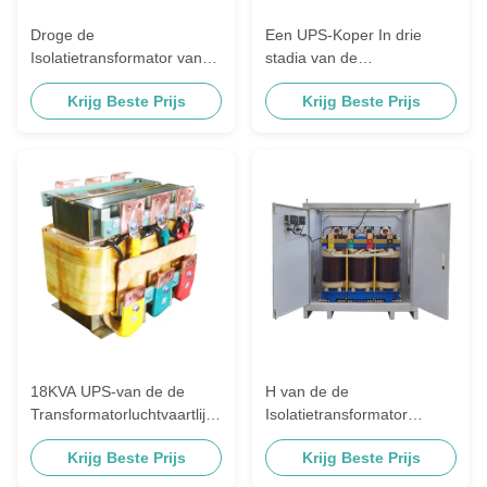
Droge de
Een UPS-Koper In drie
Isolatietransformator van
stadia van de
Typeups
Isolatietransformator
Krijg Beste Prijs
Krijg Beste Prijs
18KVA UPS-van de de
H van de de
Transformatorluchtvaartlijn
Isolatietransformator
van de Isolatie de
150KVA van Klassenups
Krijg Beste Prijs
Krijg Beste Prijs
Industriële Controle
OEM AN/AF
Machine 400Hz