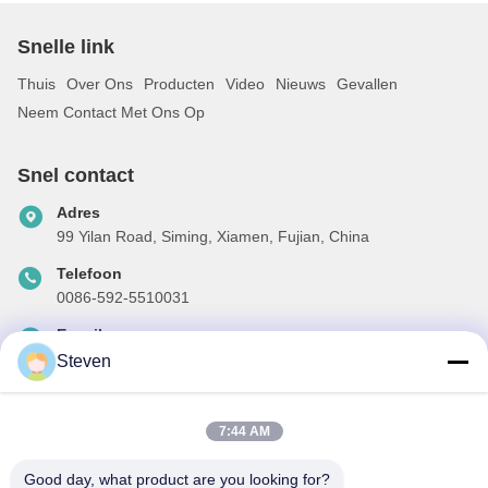
Snelle link
Thuis
Over Ons
Producten
Video
Nieuws
Gevallen
Neem Contact Met Ons Op
Snel contact
Adres
99 Yilan Road, Siming, Xiamen, Fujian, China
Telefoon
0086-592-5510031
E-mail
steven@winley-electric.com
Steven
7:44 AM
Onze Nieuwsbrief
Good day, what product are you looking for?