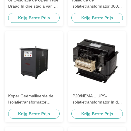
Draad In drie stadia van het
Isolatietransformator 380V
Transformator50/60hz
van Ladingsups aan 380V-
Krijg Beste Prijs
Krijg Beste Prijs
100% Koper
Koper
Koper Geëmailleerde de
IP20/NEMA 1 UPS-
Isolatietransformator
Isolatietransformator In drie
690V/660V/600V/480V van
stadia 50/60Hz/Customize
Krijg Beste Prijs
Krijg Beste Prijs
de Draadmacht