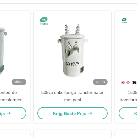
video
video
onteerde
50kva enkelfasige transformator
150k
transformer
met paal
transfor
ijs
Krijg Beste Prijs
K