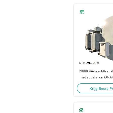
2000kVA-krachttrans
het substation ONA
beneden 34,5kV 
Krijg Beste Pr
Elektrische sub
Transforma