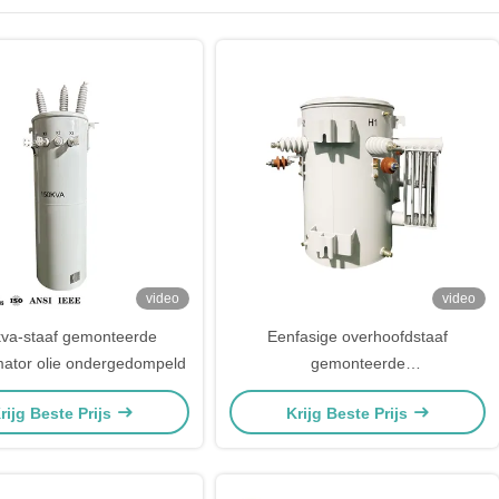
video
video
va-staaf gemonteerde
Eenfasige overhoofdstaaf
mator olie ondergedompeld
gemonteerde
verdelingstransformator 167kva
rijg Beste Prijs
Krijg Beste Prijs
12kv