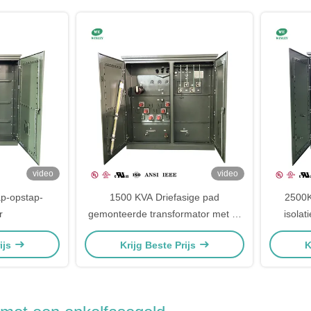
video
video
p-opstap-
1500 KVA Driefasige pad
2500K
r
gemonteerde transformator met 7-
isolat
niveaus Off-circuit Tapping Multi-
onderd
ijs
Krijg Beste Prijs
K
Voltage Adaptatie en Grounding
Porselein Bushing