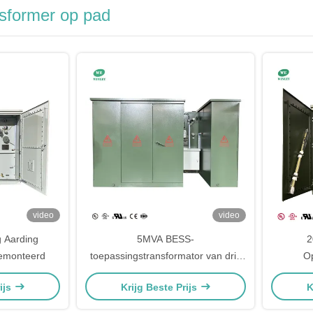
nsformer op pad
video
video
 Aarding
5MVA BESS-
2
emonteerd
toepassingstransformator van drie
O
fasen
ijs
Krijg Beste Prijs
K