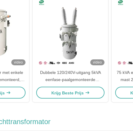
video
video
r met enkele
Dubbele 120/240V-uitgang 5kVA
75 kVA e
gemonteerd,
eenfase-paalgemonteerde
mast 
edompelde
transformator voor distributie van
120/240
ijs
Krijg Beste Prijs
K
 stap omlaag
nutsvoorzieningen op het platteland
80v
chttransformator