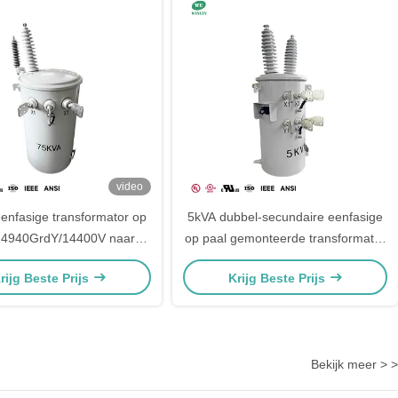
video
enfasige transformator op
5kVA dubbel-secundaire eenfasige
24940GrdY/14400V naar
op paal gemonteerde transformator
V voor distributie op het
24940Y/14400V naar 120/240V
rijg Beste Prijs
Krijg Beste Prijs
platteland
DOE-efficiëntie
Bekijk meer > >