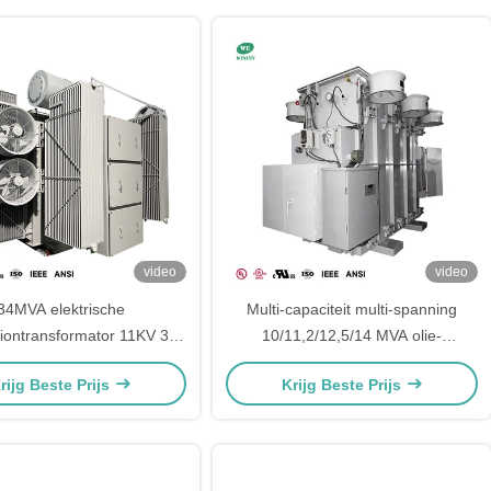
video
video
34MVA elektrische
Multi-capaciteit multi-spanning
tiontransformator 11KV 304
10/11,2/12,5/14 MVA olie-
MA 4X tank ANSI IEEE-
ondergedompeld substation
rijg Beste Prijs
Krijg Beste Prijs
normen
stroomtransformator 12470V naar
2400D 4160Y/2400V ONAN/ONAF
ANSI/IEEE-normen