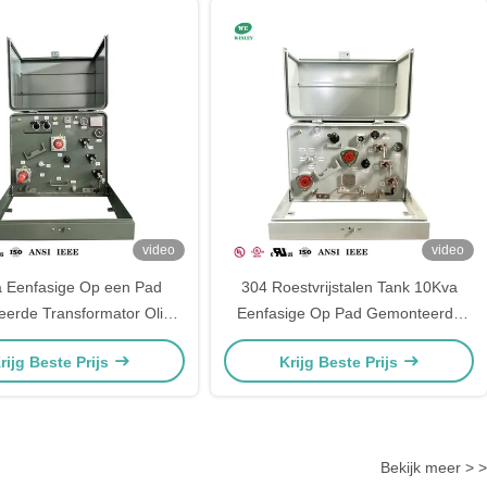
video
video
 Eenfasige Op een Pad
304 Roestvrijstalen Tank 10Kva
erde Transformator Olie-
Eenfasige Op Pad Gemonteerde
gedompeld 34500V Naar
Transformator 13.8KV Naar
rijg Beste Prijs
Krijg Beste Prijs
V&HV Grondgemonteerde
240V120V
Transformator
Stroomverdelingstransformator UL-
gecertificeerd
Bekijk meer > >