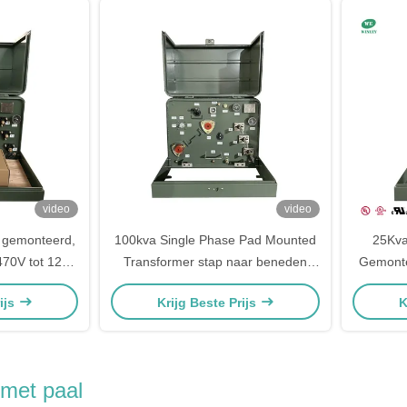
video
video
 gemonteerd,
100kva Single Phase Pad Mounted
25Kva
2470V tot 120V
Transformer stap naar beneden
Gemonte
vermogen transformer 4160V tot
onder
ijs
Krijg Beste Prijs
K
240V ANSI / IEEE C57
120V M
 met paal