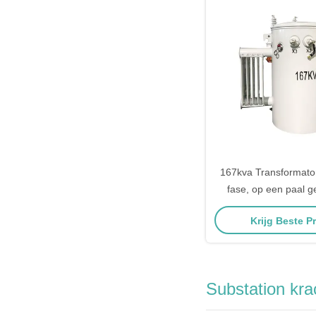
167kva Transformato
fase, op een paal 
CSP-type, onderg
Krijg Beste Pr
distributie met olie,
4160v tot 4
Substation kra