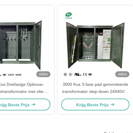
video
video
va Driefasige Opbouw-
3000 Kva 3-fase pad gemonteerde
ietransformator met olie-
transformator step-down 24940V &
ompeling 480V naar 480Y
12470V UL gecertificeerd Voldoet
rijg Beste Prijs
Krijg Beste Prijs
IEEE ANSI C57
aan DOE 2016 ANSI IEEE-normen