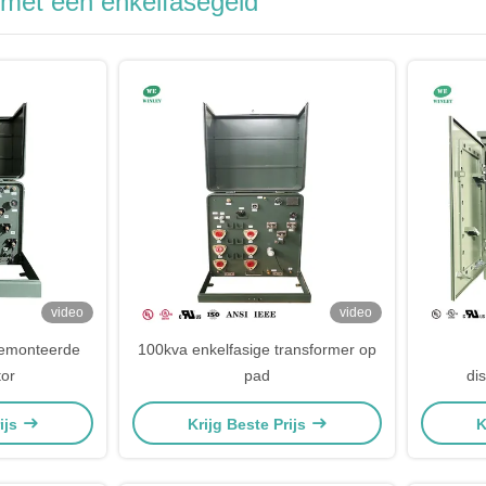
 met een enkelfasegeld
video
video
gemonteerde
100kva enkelfasige transformer op
tor
pad
dis
ijs
Krijg Beste Prijs
K