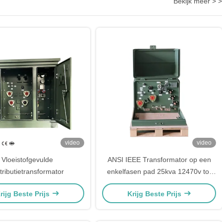
Bekijk meer > >
video
video
Vloeistofgevulde
ANSI IEEE Transformator op een
tributietransformator
enkelfasen pad 25kva 12470v tot
240/120v
rijg Beste Prijs
Krijg Beste Prijs