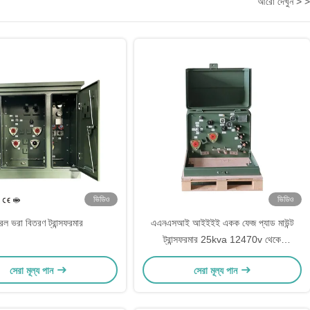
আরো দেখুন > >
ভিডিও
ভিডিও
রল ভরা বিতরণ ট্রান্সফরমার
এএনএসআই আইইইই একক ফেজ প্যাড মাউন্ট
ট্রান্সফরমার 25kva 12470v থেকে
240/120v
সেরা মূল্য পান
সেরা মূল্য পান