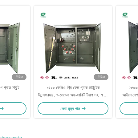
ভিডিও
ভিডিও
প্যাড মাউন্ট
১৫০০ কেভিএ থ্রি ফেজ প্যাড মাউন্টেড
২৫০০ক
ট্রান্সফরমার, ৭-লেভেল অফ-সার্কিট ট্যাপ সহ, মাল্টি-
আইসোলেশন 
ভোল্টেজ অ্যাডাপ্টেশন এবং গ্রাউন্ডিং চীনামাটির বুশিং
থেকে ৪৮
সেরা মূল্য পান