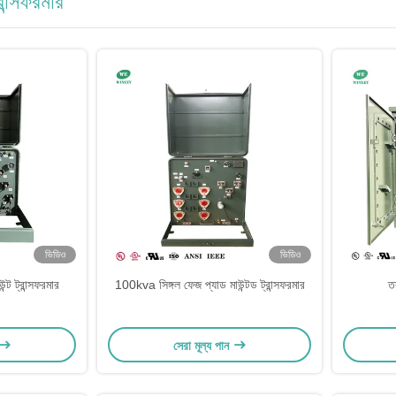
রান্সফরমার
ভিডিও
ভিডিও
ট ট্রান্সফরমার
100kva সিঙ্গল ফেজ প্যাড মাউন্টড ট্রান্সফরমার
ত
সেরা মূল্য পান