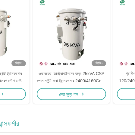
ভিডিও
ভিডিও
্ট ট্রান্সফরমার
ওভারহেড ডিস্ট্রিবিউশনের জন্য 25kVA CSP
গ্রামী
িতরণ স্টেপ ডাউন
পোল মাউন্ট করা ট্রান্সফরমার 2400/4160GrdY
120/240
480v
থেকে 120/240V
সেরা মূল্য পান
ান্সফর্মার