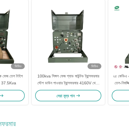
ভিডিও
ভিডিও
একক ফেজ তেল টাইপ
100kva সিঙ্গল ফেজ প্যাড মাউন্টড ট্রান্সফরমার
২৫ কেভিএ এক
 37.5Kva
স্টেপ ডাউন পাওয়ার ট্রান্সফরমার 4160V থেকে
তেল-নিমজ
240V এএনএসআই / আইইইই সি 57
এইচভি
সেরা মূল্য পান
ন্সফরমার