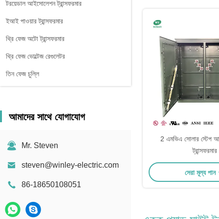
টরয়েডাল আইসোলেশন ট্রান্সফরমার
ইআই পাওয়ার ট্রান্সফরমার
থ্রি ফেজ অটো ট্রান্সফরমার
থ্রি ফেজ ভোল্টেজ রেগুলেটর
তিন ফেজ চুল্লি
আমাদের সাথে যোগাযোগ
2 এমভিএ সোলার স্টেপ আপ 
Mr. Steven
ট্রান্সফরমার
steven@winley-electric.com
সেরা মূল্য পান
86-18650108051