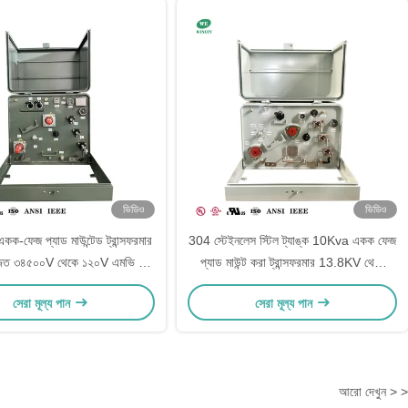
ভিডিও
ভিডিও
ক-ফেজ প্যাড মাউন্টেড ট্রান্সফরমার
304 স্টেইনলেস স্টিল ট্যাঙ্ক 10Kva একক ফেজ
্জিত ৩৪৫০০V থেকে ১২০V এমভি ও
প্যাড মাউন্ট করা ট্রান্সফরমার 13.8KV থেকে
 গ্রাউন্ড-মাউন্টেড ট্রান্সফরমার
240V120V পাওয়ার বিতরণ ট্রান্সফরমার ইউএল
সেরা মূল্য পান
সেরা মূল্য পান
তালিকাভুক্ত
আরো দেখুন > >