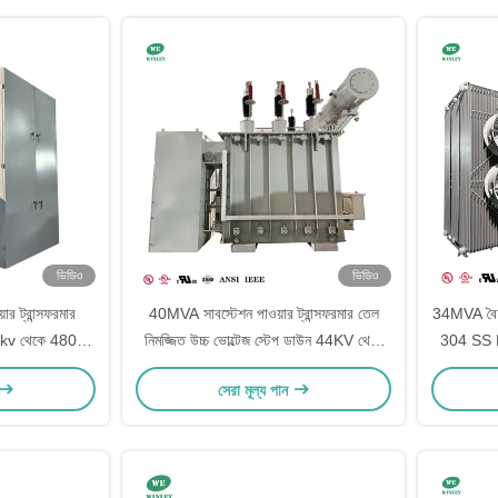
ভিডিও
ভিডিও
র ট্রান্সফরমার
40MVA সাবস্টেশন পাওয়ার ট্রান্সফরমার তেল
34MVA বৈদ্য
5kv থেকে 480v
নিমজ্জিত উচ্চ ভোল্টেজ স্টেপ ডাউন 44KV থেকে
304 SS 
রান্সফরমার
34.5KV ANSI IEEE স্ট্যান্ডার্ড
সেরা মূল্য পান