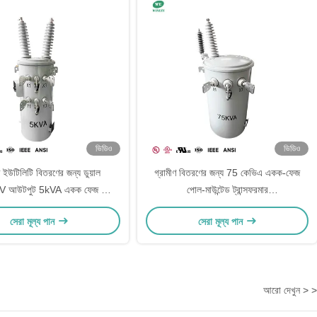
ভিডিও
ভিডিও
ণ ইউটিলিটি বিতরণের জন্য ডুয়াল
গ্রামীণ বিতরণের জন্য 75 কেভিএ একক-ফেজ
V আউটপুট 5kVA একক ফেজ পোল
পোল-মাউন্টেড ট্রান্সফরমার
মাউন্ট করা ট্রান্সফরমার
24940GrdY/14400V থেকে 120/240V
সেরা মূল্য পান
সেরা মূল্য পান
আরো দেখুন > >