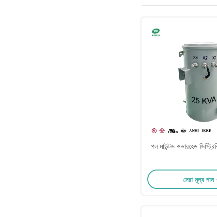
পল মাউন্টড ওভারহেড ডিস্ট্রিব
সেরা মূল্য পান