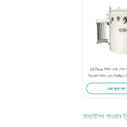
167kva সিঙ্গল ফেজ পোল মাউন
সিএসপি টাইপ তেল নিমজ্জিত ব
4160v থেকে 
সেরা মূল্য পান
সাবস্টেশন পাওয়ার ট্র