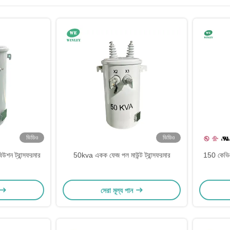
ভিডিও
ভিডিও
িউশন ট্রান্সফরমার
50kva একক ফেজ পল মাউন্ট ট্রান্সফরমার
150 কেভিএ 
সেরা মূল্য পান