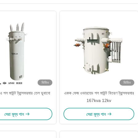
ভিডিও
ভিডিও
পল মাউন্ট ট্রান্সফরমার তেল ডুবানো
একক ফেজ ওভারহেড পল মাউন্ট বিতরণ ট্রান্সফরমার
167kva 12kv
সেরা মূল্য পান
সেরা মূল্য পান