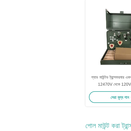
প্যাড মাউন্টড ট্রান্সফরমার 
12470V থেকে 120V
সেরা মূল্য পান
পোল মাউন্ট করা ট্রা