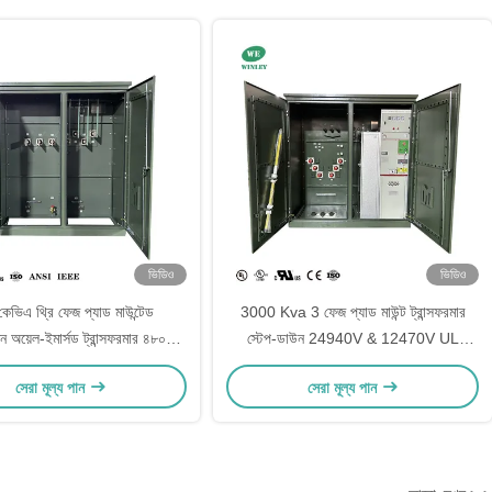
ভিডিও
ভিডিও
েভিএ থ্রি ফেজ প্যাড মাউন্টেড
3000 Kva 3 ফেজ প্যাড মাউন্ট ট্রান্সফরমার
অয়েল-ইমার্সড ট্রান্সফরমার ৪৮০ভি
স্টেপ-ডাউন 24940V & 12470V UL
০ওয়াই আইইইই এএনএসআই সি৫৭
সার্টিফাইড DOE 2016 ANSI IEEE স্ট্যান্ডার্ড
সেরা মূল্য পান
সেরা মূল্য পান
পূরণ করে