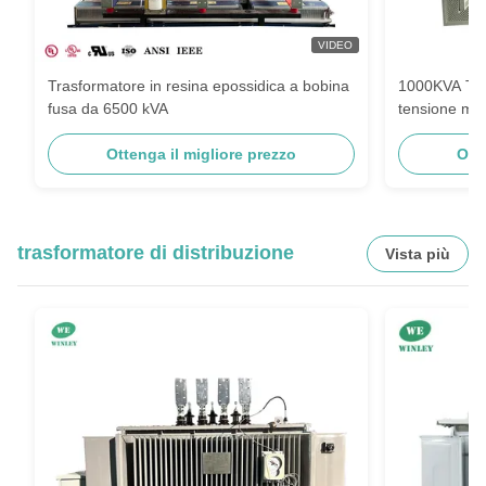
VIDEO
Trasformatore in resina epossidica a bobina
1000KVA Tra
fusa da 6500 kVA
tensione mul
Ottenga il migliore prezzo
Ott
trasformatore di distribuzione
Vista più