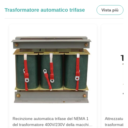
Trasformatore automatico trifase
Vista più
Recinzione automatica trifase del NEMA 1
Attrezzatura
del trasformatore 400V/230V della macchina
trasformato