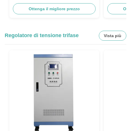
di CNC 16KVA
240Y/139V di
Ottenga il migliore prezzo
Ott
Regolatore di tensione trifase
Vista più