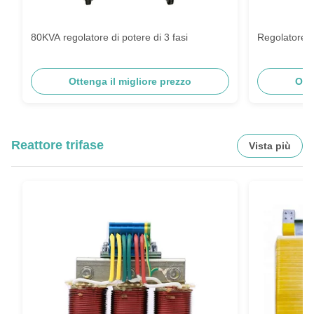
80KVA regolatore di potere di 3 fasi
Regolatore d
Ottenga il migliore prezzo
Ott
Reattore trifase
Vista più