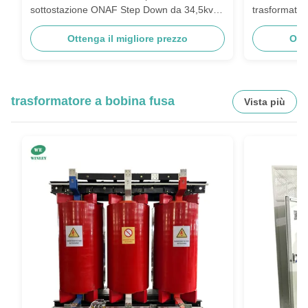
sottostazione ONAF Step Down da 34,5kv a
trasformatore
480v Trasformatore elettrico della
40MVA dimin
sottostazione
Ottenga il migliore prezzo
IEEE
Ott
trasformatore a bobina fusa
Vista più