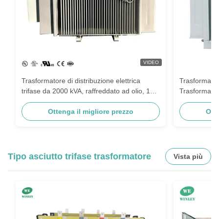
VIDEO
Trasformatore di distribuzione elettrica
Trasformator
trifase da 2000 kVA, raffreddato ad olio, 11
Trasformator
kV 415 V, standard AS60076
olio 6KV 11
Ottenga il migliore prezzo
Prezzo bass
Ott
Tipo asciutto trifase trasformatore
Vista più