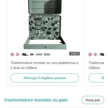
VIDEO
Trasformatore montato su una piattaforma a
Trasformato
1 fase da 100kva
100kva
Ottenga il migliore prezzo
Ott
Trasformatore montato su palo
Vista più