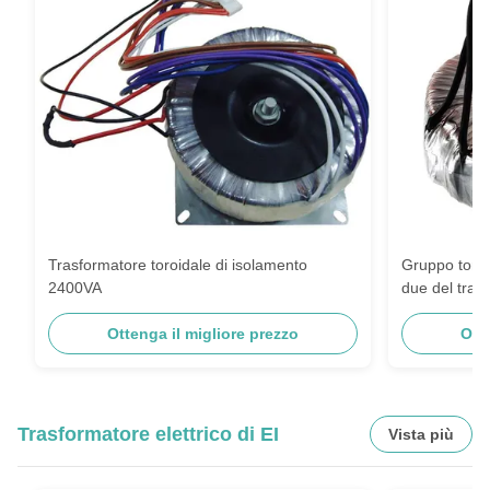
Trasformatore toroidale di isolamento
Gruppo toro
2400VA
due del tras
amplificator
Ottenga il migliore prezzo
Ott
Trasformatore elettrico di EI
Vista più