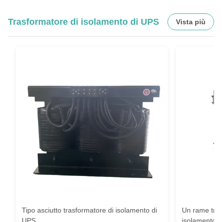
Trasformatore di isolamento di UPS
Vista più
Tipo asciutto trasformatore di isolamento di
Un rame trif
UPS
isolamento 