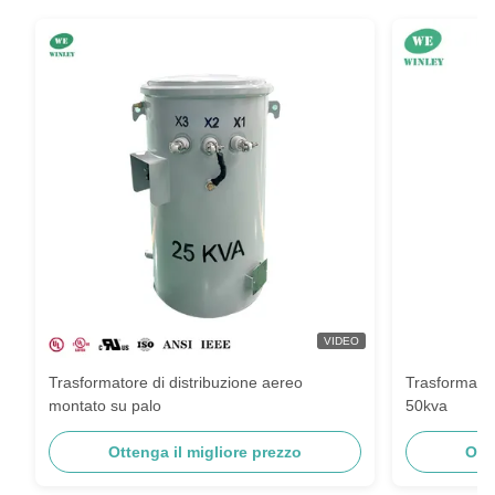
VIDEO
Trasformatore di distribuzione aereo
Trasformato
montato su palo
50kva
Ottenga il migliore prezzo
Ott