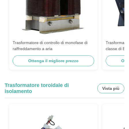
Trasformatore di controllo di monofase di
Trasformator
raffreddamento a aria
classe di B
Ottenga il migliore prezzo
Ott
Trasformatore toroidale di
Vista più
isolamento