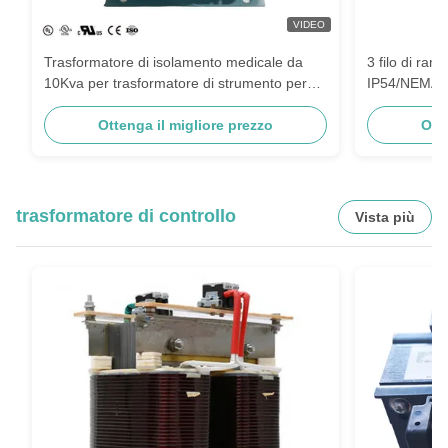
VIDEO
Trasformatore di isolamento medicale da
3 filo di ra
10Kva per trasformatore di strumento per
IP54/NEMA 3
sistema IT
Ottenga il migliore prezzo
Ott
trasformatore di controllo
Vista più