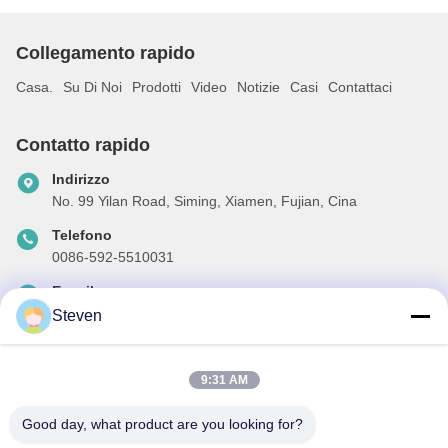
Collegamento rapido
Casa.
Su Di Noi
Prodotti
Video
Notizie
Casi
Contattaci
Contatto rapido
Indirizzo
No. 99 Yilan Road, Siming, Xiamen, Fujian, Cina
Telefono
0086-592-5510031
E-mail
steven@winley-electric.com
Steven
9:31 AM
La nostra newsletter
Good day, what product are you looking for?
Iscriviti alla nostra newsletter per sconti e altro.