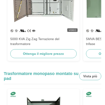
VIDEO
5000 KVA Zig Zag Terrazione del
5MVA BESS t
trasformatore
trifase
Ottenga il migliore prezzo
Ott
Trasformatore monopaso montato su
Vista più
pad