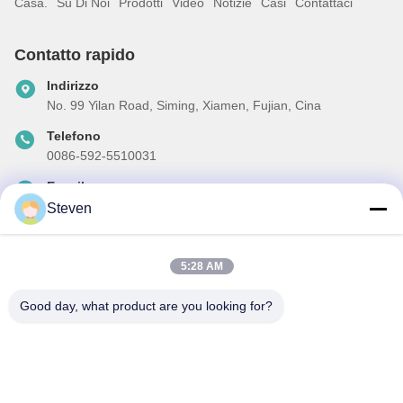
Casa.
Su Di Noi
Prodotti
Video
Notizie
Casi
Contattaci
Contatto rapido
Indirizzo
No. 99 Yilan Road, Siming, Xiamen, Fujian, Cina
Telefono
0086-592-5510031
E-mail
steven@winley-electric.com
Steven
5:28 AM
La nostra newsletter
Good day, what product are you looking for?
Iscriviti alla nostra newsletter per sconti e altro.