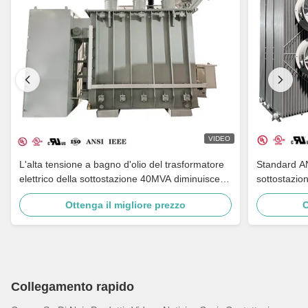
VIDEO
L'alta tensione a bagno d'olio del trasformatore
Standard AN
elettrico della sottostazione 40MVA diminuisce
sottostazio
da 44KV a 34.5KV ANSI IEEE
NEMA 4X
Ottenga il migliore prezzo
O
Collegamento rapido