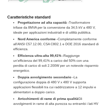
Dimensioni*
83 L x 75 D x 75 W
Peso totale (riempito di
31900 libbre.
liquido) *
Caratteristiche standard
Progettazione ad alta capacità -
Trasformatore
trifase da 8MVA per la conversione da 34,5 kV a 480 V,
ideale per applicazioni industriali e di utilità pubblica.
Nord America conforme -
Completamente conforme
all'ANSI C57.12.00, CSA C802.1 e DOE 2016 standard di
efficienza.
Efficienza ultra-alta 99,41% -
Raggiunge
un'efficienza del 99,41% a carico del 50% con una
perdita di carico di soli 2.200W per un notevole risparmio
energetico.
Doppia avvolgimento secondario -
La
configurazione doppia di 480 V x 480 V supporta
applicazioni flessibili tra cui raddrizzatore a 12 impulsi e
alimentatori a doppio carico.
Arricchimenti di rame di prima qualità
Gli
avvolgimenti in rame di alta purezza su entrambi i lati HV