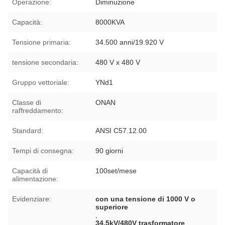
Operazione:
Diminuzione
Capacità:
8000KVA
Tensione primaria:
34.500 anni/19.920 V
tensione secondaria:
480 V x 480 V
Gruppo vettoriale:
YNd1
Classe di
ONAN
raffreddamento:
Standard:
ANSI C57.12.00
Tempi di consegna:
90 giorni
Capacità di
100set/mese
alimentazione:
Evidenziare:
con una tensione di 1000 V o
superiore
,
34.5kV/480V trasformatore