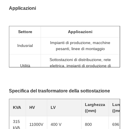
Applicazioni
Settore
Applicazioni
Impianti di produzione, macchine
Indusrial
pesanti, linee di montaggio
Sottostazioni di distribuzione, rete
Utilità
elettrica, impianti di produzione di
energia rinnovabile
Grandi edifici per uffici, ospedali, data
Commerciale
center
Specifica del trasformatore della sottostazione
Aeroporti, sistemi ferroviari,
Infrastrutture
Larghezza
Lunghe
trattamento delle acque
KVA
HV
LV
((mm)
((mm)
315
11000V
400 V
800
696
kVA