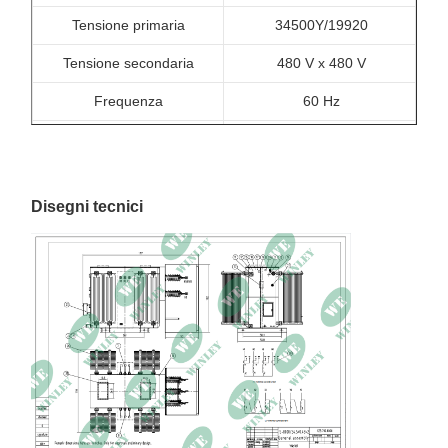
Tensione primaria
34500Y/19920
Tensione secondaria
480 V x 480 V
Frequenza
60 Hz
Aumento della
65°C
temperatura
Classificazione di
Isolamento di classe E -
Disegni tecnici
isolamento
120°C, 248°F
Materiale di avvolgimento
Cooper.
Percentuale di efficienza
99.41%
Nessuna perdita di carico
2,200 watt
(in watt)
Perdita di carico totale (in
23450 Watt
watt) al 100%