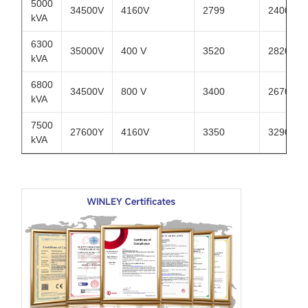
5000
34500V
4160V
2799
2400
kVA
6300
35000V
400 V
3520
2820
kVA
6800
34500V
800 V
3400
2670
kVA
7500
27600Y
4160V
3350
3290
kVA