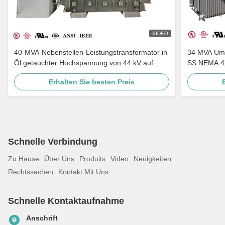
VIDEO
40-MVA-Nebenstellen-Leistungstransformator in
34 MVA Ums
Öl getauchter Hochspannung von 44 kV auf
SS NEMA 4X
34,5 kV nach ANSI-IEEE-Standards
Erhalten Sie besten Preis
Schnelle Verbindung
Zu Hause
Über Uns
Produits
Video
Neuigkeiten
Rechtssachen
Kontakt Mit Uns
Schnelle Kontaktaufnahme
Anschrift