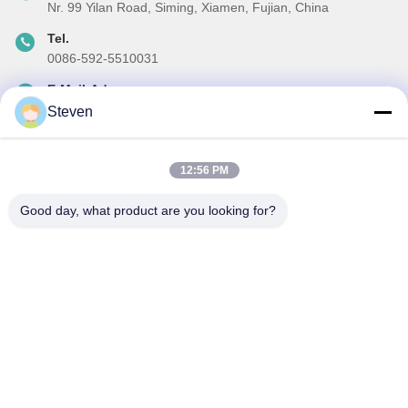
Nr. 99 Yilan Road, Siming, Xiamen, Fujian, China
Tel.
0086-592-5510031
E-Mail-Adresse
steven@winley-electric.com
Steven
12:56 PM
Unser Newsletter
Good day, what product are you looking for?
Abonnieren Sie unseren Newsletter für Rabatte und mehr.
E-Mail Senden