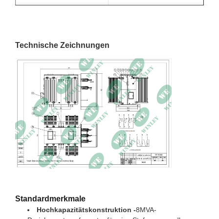
Temperaturanstieg
65°C
Klasse E Isolierung -
Isolationsbewertung
120°C, 248°F
Technische Zeichnungen
Wickelmaterial
- Das ist Cooper.
Effizienz in %
99.41%
Keine Lastverluste (in
2,200 Watt
Watt)
Volllastverlust (in Watt)
23,450 Watt
bei 100%
Abmessungen*
83 L x 75 D x 75 W
Gesamtgewicht (gefüllt
31900 Pfund.
mit Flüssigkeit)
Standardmerkmale
Hochkapazitätskonstruktion -
8MVA-