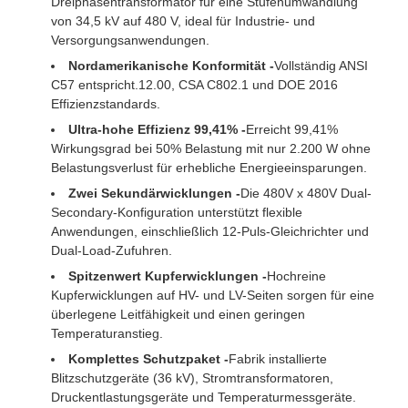
Dreiphasentransformator für eine Stufenumwandlung
von 34,5 kV auf 480 V, ideal für Industrie- und
Versorgungsanwendungen.
Nordamerikanische Konformität -
Vollständig ANSI
C57 entspricht.12.00, CSA C802.1 und DOE 2016
Effizienzstandards.
Ultra-hohe Effizienz 99,41% -
Erreicht 99,41%
Wirkungsgrad bei 50% Belastung mit nur 2.200 W ohne
Belastungsverlust für erhebliche Energieeinsparungen.
Zwei Sekundärwicklungen -
Die 480V x 480V Dual-
Secondary-Konfiguration unterstützt flexible
Anwendungen, einschließlich 12-Puls-Gleichrichter und
Dual-Load-Zufuhren.
Spitzenwert Kupferwicklungen -
Hochreine
Kupferwicklungen auf HV- und LV-Seiten sorgen für eine
überlegene Leitfähigkeit und einen geringen
Temperaturanstieg.
Komplettes Schutzpaket -
Fabrik installierte
Blitzschutzgeräte (36 kV), Stromtransformatoren,
Druckentlastungsgeräte und Temperaturmessgeräte.