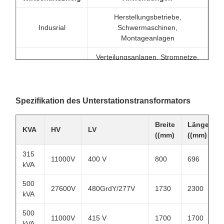
Herstellungsbetriebe,
Indusrial
Schwermaschinen,
Montageanlagen
Verteilungsanlagen, Stromnetze,
Nutzen
Anlagen für erneuerbare
Energien
Große Bürogebäude,
Spezifikation des Unterstationstransformators
Handel mit
Krankenhäuser, Rechenzentren
Breite
Länge
Flughäfen, Eisenbahnnetze,
KVA
HV
LV
Infrastruktur
((mm)
((mm)
Wasseraufbereitung
315
11000V
400 V
800
696
kVA
500
27600V
480GrdY/277V
1730
2300
kVA
500
11000V
415 V
1700
1700
kVA