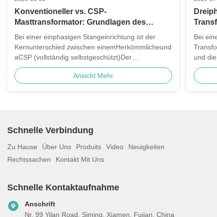
Konventioneller vs. CSP-
Dreiph
Masttransformator: Grundlagen des
Trans
Schutzes und der Auswahl
Bushi
Bei einer einphasigen Stangeinrichtung ist der
Bei ein
ELSP-
Kernunterschied zwischen einemHerkömmlicheund
Transf
aCSP (vollständig selbstgeschützt)Der
und di
Transformator befindet sich dort, wo die
elektr
Ansicht Mehr
Schutzausrüstung platziert ist: auf der Stange oder
Hochsp
im Inneren der Einheit. Herkömmliche Einheitenauf
Transf
eine separat auf der ...
wird, wi
Schnelle Verbindung
Zu Hause
Über Uns
Produits
Video
Neuigkeiten
Rechtssachen
Kontakt Mit Uns
Schnelle Kontaktaufnahme
Anschrift
Nr. 99 Yilan Road, Siming, Xiamen, Fujian, China