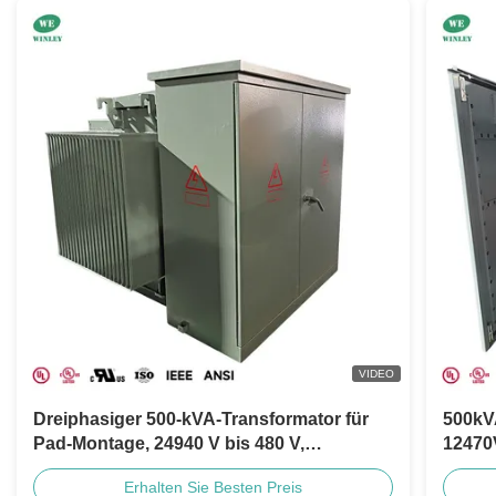
VIDEO
Dreiphasiger 500-kVA-Transformator für
500kV
Pad-Montage, 24940 V bis 480 V,
12470
ölgetauchter Verteilungsnetztransformator,
Exposi
Erhalten Sie Besten Preis
UL-zertifiziert
Reche