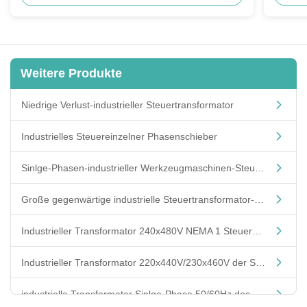
Weitere Produkte
Niedrige Verlust-industrieller Steuertransformator
Industrielles Steuereinzelner Phasenschieber
Sinlge-Phasen-industrieller Werkzeugmaschinen-Steuertransformator 240V/416V/480V
Große gegenwärtige industrielle Steuertransformator-Kupfer-Stange 50/60Hz/Customized
Industrieller Transformator 240x480V NEMA 1 Steuermit Pullover-einzelner Spule
Industrieller Transformator 220x440V/230x460V der Steuerelektrischen leistung
industrielle Transformator Sinlge-Phase 50/60Hz des Steuer120x240v/115x230v