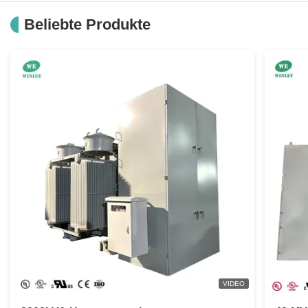
Industrielles Steuereingekapselter Epoxidtransformator
Beliebte Produkte
industrieller Transformator 120x240V/95/115/125V des Steuer50/60hz
Industrieller Kern-Transformator 24 des Steuere-i mit Sicherungs-Clip-kupferner Spule
Toroidal industrielle Luftkühlung des Steuertransformator-99/120/130V
Industrielle Schraubklemme des Steuerniederspannungs-Transformator-500/575/600V
1 Kupfer-Wicklungen des Phasen-industrielle Steuertransformator-208/230/460V
F-Klassen-trockene Art Finger-sichere Terminalschilder des Transformator-380/400/415V
Industrieller Transformator 22/23/24 V IP20 220/380/440/550V Steuer
208/230/400/460/575V industrieller einzelner Phasenschieber 85/100/110V
VIDEO
Epoxidharz-industrieller Steuertransformator