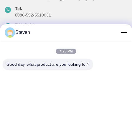
Tel.
0086-592-5510031
E-Mail-Adresse
steven@winley-electric.com
Steven
7:23 PM
Unser Newsletter
Good day, what product are you looking for?
Abonnieren Sie unseren Newsletter für Rabatte und mehr.
E-Mail Senden