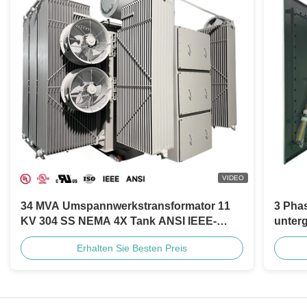
VIDEO
34 MVA Umspannwerkstransformator 11
3 Pha
KV 304 SS NEMA 4X Tank ANSI IEEE-
unter
Standards
ANSI 
Erhalten Sie Besten Preis