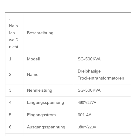
-
Nein.
Ich
Beschreibung
weiß
nicht.
1
Modell
SG-500KVA
Dreiphasige
2
Name
Trockentransformatoren
3
Nennleistung
SG-500KVA
4
Eingangsspannung
480Y/277V
5
Eingangsstrom
601.4A
6
Ausgangsspannung
380Y/220V