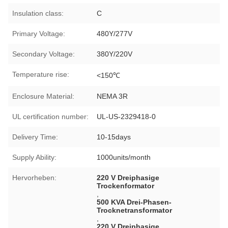
Insulation class:
C
Primary Voltage:
480Y/277V
Secondary Voltage:
380Y/220V
Temperature rise:
<150℃
Enclosure Material:
NEMA 3R
UL certification number:
UL-US-2329418-0
Delivery Time:
10-15days
Supply Ability:
1000units/month
Hervorheben:
220 V Dreiphasige
Trockenformator
,
500 KVA Drei-Phasen-
Trocknetransformator
,
220 V Dreiphasige