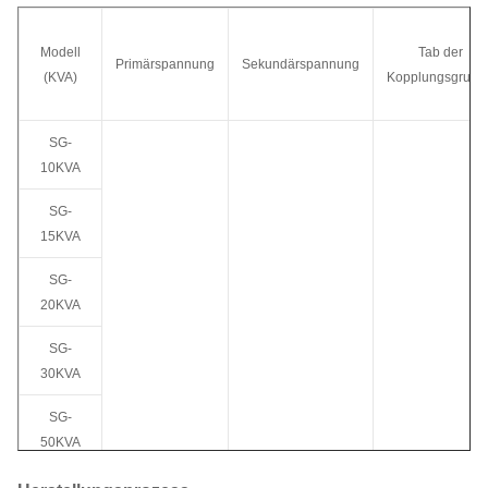
Modell
Tab der
Primärspannung
Sekundärspannung
(
KVA
)
Kopplungsgrupp
SG-
10KVA
SG-
15KVA
SG-
20KVA
SG-
30KVA
SG-
50KVA
SG-