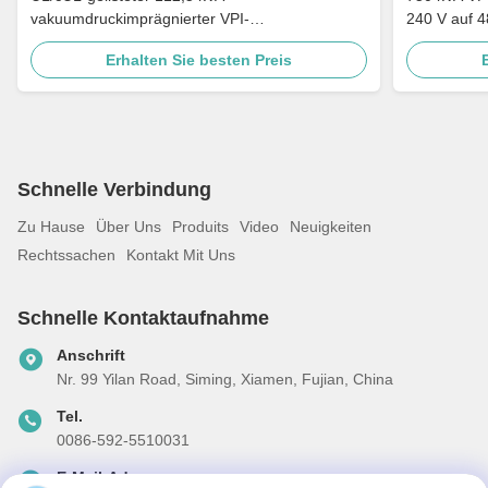
vakuumdruckimprägnierter VPI-
240 V auf 4
Trockentransformator 240 V auf 480 V, erfüllt
Leistungstr
Erhalten Sie besten Preis
DOE 2016
Verteilertr
Schnelle Verbindung
Zu Hause
Über Uns
Produits
Video
Neuigkeiten
Rechtssachen
Kontakt Mit Uns
Schnelle Kontaktaufnahme
Anschrift
Nr. 99 Yilan Road, Siming, Xiamen, Fujian, China
Tel.
0086-592-5510031
E-Mail-Adresse