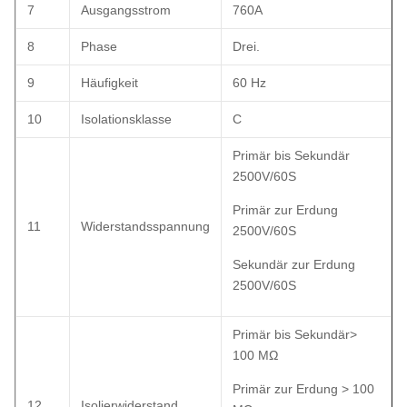
7
Ausgangsstrom
760A
8
Phase
Drei.
9
Häufigkeit
60 Hz
10
Isolationsklasse
C
Primär bis Sekundär
2500V/60S
Primär zur Erdung
11
Widerstandsspannung
2500V/60S
Sekundär zur Erdung
2500V/60S
Primär bis Sekundär
>
100 MΩ
Primär zur Erdung > 100
12
Isolierwiderstand