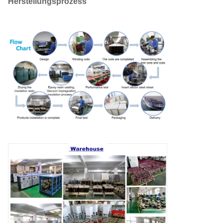
Herstellungsprozess
80KVA
SG-
100KVA
660
380
- Ja, ja.
SG-
400
220
Y/d
300KVA
380
110
D/y
200
36
D/d
SG-
500KVA
SG-
1000KVA
SG-
2000KVA
SG-
3000KVA
SG-