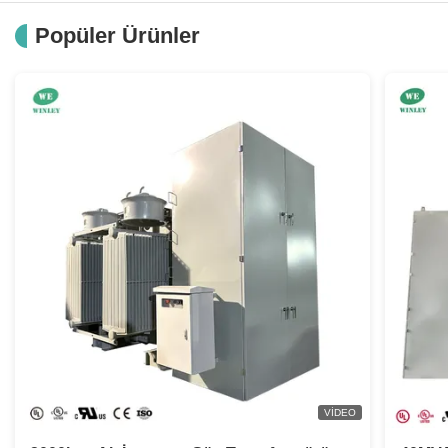
Endüstriyel Kontrol Epoksi Kapsüllü Trafo
Popüler Ürünler
50/60Hz Endüstriyel Kontrol Trafosu 120x240V/95/115/125V
Sigorta Klipsli Bakır Bobinli Endüstriyel Kontrol EI Çekirdek Trafosu 24
Toroidal Endüstriyel Kontrol Trafosu 99/120/130V Hava Soğutma
Endüstriyel Kontrol Alçak Gerilim Trafosu 500/575/600V Vidalı Terminal
1 Faz Endüstriyel Kontrol Trafosu 208/230/460V Bakır Sargılar
F Sınıfı Kuru Tip Trafo 380/400/415V Parmak Korumalı Terminal Kalkanları
IP20 220/380/440/550V Endüstriyel Kontrol Trafosu 22/23/24V
208/230/400/460/575V Endüstriyel Tek Fazlı Trafo 85/100/110V
VIDEO
Epoksi Reçine Endüstriyel Kontrol Trafosu