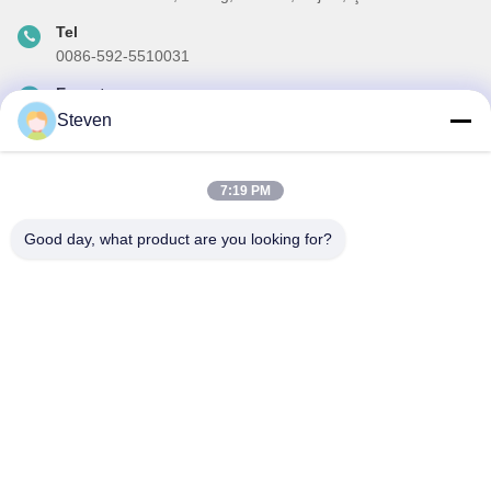
Tel
0086-592-5510031
E-posta
steven@winley-electric.com
Steven
7:19 PM
Haber Bültenimiz
Good day, what product are you looking for?
İndirimler ve daha fazlası için bültenimize abone olun.
Eposta Gönder