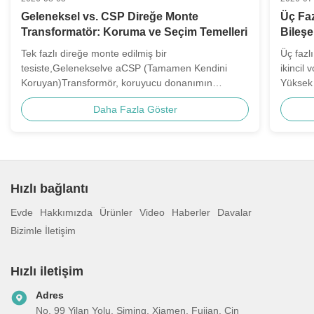
Geleneksel vs. CSP Direğe Monte
Üç Faz
Transformatör: Koruma ve Seçim Temelleri
Bileşe
Bayone
Tek fazlı direğe monte edilmiş bir
Üç fazl
Yapar
tesiste,Gelenekselve aCSP (Tamamen Kendini
ikincil 
Koruyan)Transformör, koruyucu donanımın
Yüksek 
yerleştirildiği yerde yer almaktadır: direğe veya
transfo
Daha Fazla Göster
ünitenin içine. Geleneksel birimlerKol yapılarına
sabit o
ayrı ayrı monte edilmiş bir sigorta kesimi ve
arıza ko
dalgalanma engelleyiciye g...
Hızlı bağlantı
Evde
Hakkımızda
Ürünler
Video
Haberler
Davalar
Bizimle İletişim
Hızlı iletişim
Adres
No. 99 Yilan Yolu, Siming, Xiamen, Fujian, Çin