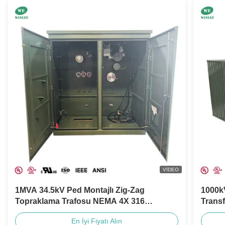
VIDEO
1MVA 34.5kV Ped Montajlı Zig-Zag
1000kV
Topraklama Trafosu NEMA 4X 316
Trans
Paslanmaz Çelik Muhafaza CSA
480Y/2
En İyi Fiyatı Alın
Standartları