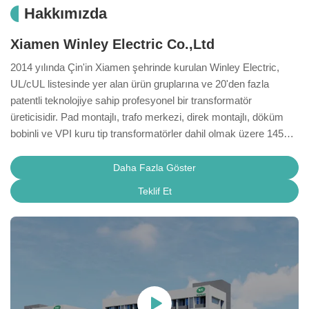
Hakkımızda
Xiamen Winley Electric Co.,Ltd
2014 yılında Çin'in Xiamen şehrinde kurulan Winley Electric,
UL/cUL listesinde yer alan ürün gruplarına ve 20'den fazla
patentli teknolojiye sahip profesyonel bir transformatör
üreticisidir. Pad montajlı, trafo merkezi, direk montajlı, döküm
bobinli ve VPI kuru tip transformatörler dahil olmak üzere 145
kV'a kadar transformatörler üretiyoruz. Kanıtlanmış Kuzey
Amerika proje deneyimimizle, geçerli ANSI/IEEE, CSA, DOE
Daha Fazla Göster
2016, IEC 60076 ve proje gereksinimlerini karşılamak üzere
Teklif Et
tasarlanmış OEM, ODM