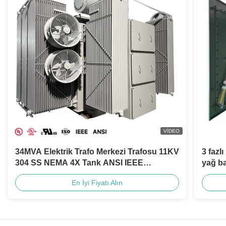
VIDEO
34MVA Elektrik Trafo Merkezi Trafosu 11KV
3 fazl
304 SS NEMA 4X Tank ANSI IEEE
yağ ba
Standartları
IEEE s
En İyi Fiyatı Alın