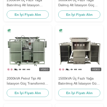
Batırılmış Alt İstasyon
Dalmış Alt İstasyon Güç
Transformörü 11kV'den
Transformörü 33kv/13.8kV
En İyi Fiyatı Alın
En İyi Fiyatı Alın
433V'ye Düşer
ANSI IEEE Standartları
VIDEO
VIDEO
2000kVA Petrol Tipi Alt
1500kVA Üç Fazlı Yağa
İstasyon Güç Transformörü
Batırılmış Alt İstasyon Güç
11kV/1kV AS60076
Transformörü 1kV'den 415
En İyi Fiyatı Alın
En İyi Fiyatı Alın
Standartları
V'ye ONAN AS60076
Standartları