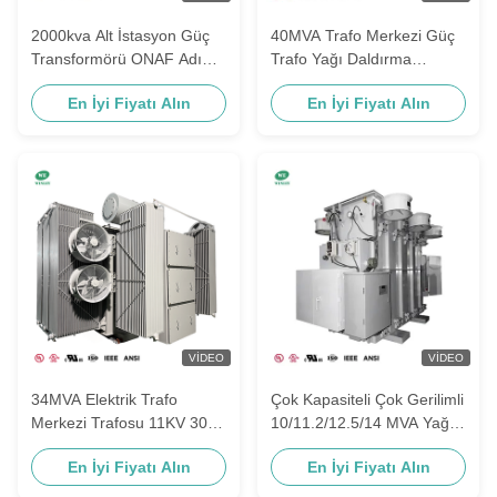
2000kva Alt İstasyon Güç
40MVA Trafo Merkezi Güç
Transformörü ONAF Adım
Trafo Yağı Daldırma
Aşağı 34.5kv 480v Elektrik
Yüksek Gerilim Kademeli
En İyi Fiyatı Alın
En İyi Fiyatı Alın
Alt İstasyon Transformörü
44KV'den 34.5KV'ye ANSI
IEEE Standartları
VIDEO
VIDEO
34MVA Elektrik Trafo
Çok Kapasiteli Çok Gerilimli
Merkezi Trafosu 11KV 304
10/11.2/12.5/14 MVA Yağlı
SS NEMA 4X Tank ANSI
Trafo Merkezi Güç
En İyi Fiyatı Alın
En İyi Fiyatı Alın
IEEE Standartları
Transformatörü 12470V ila
2400D 4160Y/2400V