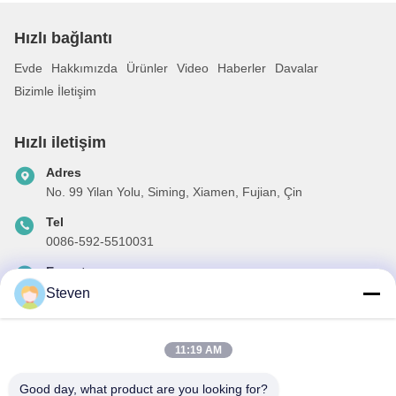
Hızlı bağlantı
Evde
Hakkımızda
Ürünler
Video
Haberler
Davalar
Bizimle İletişim
Hızlı iletişim
Adres
No. 99 Yilan Yolu, Siming, Xiamen, Fujian, Çin
Tel
0086-592-5510031
E-posta
steven@winley-electric.com
Steven
11:19 AM
Haber Bültenimiz
Good day, what product are you looking for?