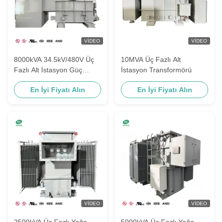
VIDEO
VIDEO
8000kVA 34.5kV/480V Üç
10MVA Üç Fazlı Alt
Fazlı Alt İstasyon Güç
İstasyon Transformörü
Transformörü ONAN Yağa
En İyi Fiyatı Alın
En İyi Fiyatı Alın
batırılmış ANSI IEEE
Standartları
VIDEO
VIDEO
2500kVA Üç Fazlı Yağa
5000kVA Üç Fazlı Yağa