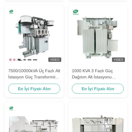
ONAN/ONAF ANSI/IEEE
Standartları
VIDEO
VIDEO
7500/10000kVA Üç Fazlı Alt
1000 KVA 3 Fazlı Güç
İstasyon Güç Transformörü
Dağıtım Alt İstasyonu
Çift İkincil 13800V'den
Transformörü 7200V'den
En İyi Fiyatı Alın
En İyi Fiyatı Alın
7200Y/4160V &
480V'ye IEEE ANSI C57
4160Y/2400V'ye MIDEL
7131 Sentetik Ester Sıvısı
ANSI IEEE Standartları