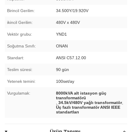
Birincil Gerilim:
34.500Y/19.920V
ikincil Gerilim:
480V x 480V
Vektör grubu:
YND1
Soğutma Sınıfı:
ONAN
Standart:
ANSI C57.12.00
Teslim süresi:
90 gün
Yetenek temini:
100set/ay
Vurgulamak:
8000kVA alt istasyon güç
transformatörü
,
34.5kV/480V yağlı transformatör
,
Üç fazlı transformatör ANSI IEEE
standartları
Ürün Tanımı