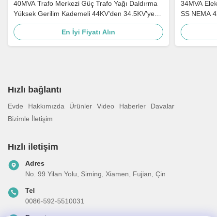
40MVA Trafo Merkezi Güç Trafo Yağı Daldırma
34MVA Elekt
Yüksek Gerilim Kademeli 44KV'den 34.5KV'ye
SS NEMA 4X
ANSI IEEE Standartları
En İyi Fiyatı Alın
Hızlı bağlantı
Evde
Hakkımızda
Ürünler
Video
Haberler
Davalar
Bizimle İletişim
Hızlı iletişim
Adres
No. 99 Yilan Yolu, Siming, Xiamen, Fujian, Çin
Tel
0086-592-5510031