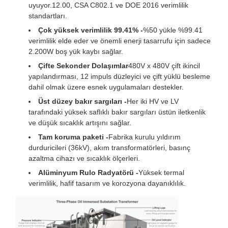
uyuyor.12.00, CSA C802.1 ve DOE 2016 verimlilik
standartları.
Çok yüksek verimlilik 99.41% -
%50 yükle %99.41
verimlilik elde eder ve önemli enerji tasarrufu için sadece
2.200W boş yük kaybı sağlar.
Çifte Sekonder Dolaşımlar
480V x 480V çift ikincil
yapılandırması, 12 impuls düzleyici ve çift yüklü besleme
dahil olmak üzere esnek uygulamaları destekler.
Üst düzey bakır sargıları -
Her iki HV ve LV
tarafındaki yüksek saflıklı bakır sargıları üstün iletkenlik
ve düşük sıcaklık artışını sağlar.
Tam koruma paketi -
Fabrika kurulu yıldırım
durduricileri (36kV), akım transformatörleri, basınç
azaltma cihazı ve sıcaklık ölçerleri.
Alüminyum Rulo Radyatörü -
Yüksek termal
verimlilik, hafif tasarım ve korozyona dayanıklılık.