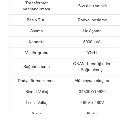
Transformör
Sıvı dolu yataklı
yapılandırması
Besin Türü
Radyal besleme
Aşama
Üç Aşama
Kapasite
8000 kVA
Vektör grubu
YNd1
ONAN; Kendiliğinden
Soğutma sınıfı
Soğutulmuş
Radyatör malzemesi
Alüminyum alaşımı
Birincil Voltaj
34500Y/19920
İkincil Voltaj
480V x 480V
Sıklık
60 Hz
Sıcaklık Artışı
65°C