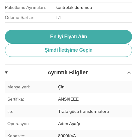
Paketleme Ayrıntıları:
kontrplak durumda
Ödeme Şartları:
T/T
En İyi Fiyatı Alın
Şimdi İletişime Geçin
Ayrıntılı Bilgiler
Menşe yeri:
Çin
Sertifika:
ANSI/IEEE
tip:
Trafo gücü transformatörü
Operasyon:
Adım Aşağı
Kapasite:
8000KVA