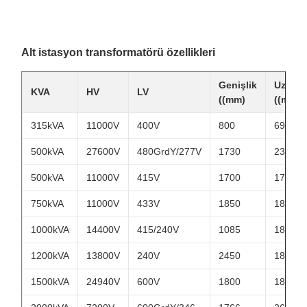
Büyük ofis binaları, hastaneler, veri
Ticari
merkezleri
Alt istasyon transformatörü özellikleri
Havaalanları, demiryolu sistemleri, su
Altyapı
arıtması
Genişlik
Uzunlu
KVA
HV
LV
((mm)
((mm)
315kVA
11000V
400V
800
696
500kVA
27600V
480GrdY/277V
1730
2300
500kVA
11000V
415V
1700
1700
750kVA
11000V
433V
1850
1845
1000kVA
14400V
415/240V
1085
1860
1200kVA
13800V
240V
2450
1850
1500kVA
24940V
600V
1800
1880