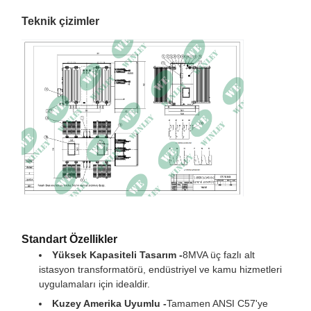
E sınıfı yalıtım - 120°C,
Teknik çizimler
İzolasyon derecesi
248°F
Kabuk malzemesi
- Cooper.
Verimlilik %
99.41%
Yük Kaybı Yok (Watt)
2,200 watt
Tam yük kaybı (watta)
23450 watt
%100
Boyutlar*
83 L x 75 D x 75 W
Toplam Ağırlık
31900 lb.
(doldurulmuş sıvı)
Standart Özellikler
Yüksek Kapasiteli Tasarım -
8MVA üç fazlı alt
istasyon transformatörü, endüstriyel ve kamu hizmetleri
uygulamaları için idealdir.
Kuzey Amerika Uyumlu -
Tamamen ANSI C57'ye