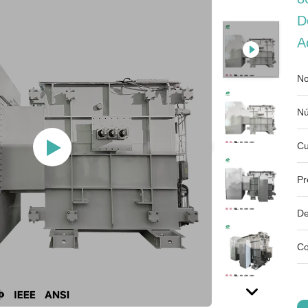
D
A
No
Nú
Cu
Pr
De
Co