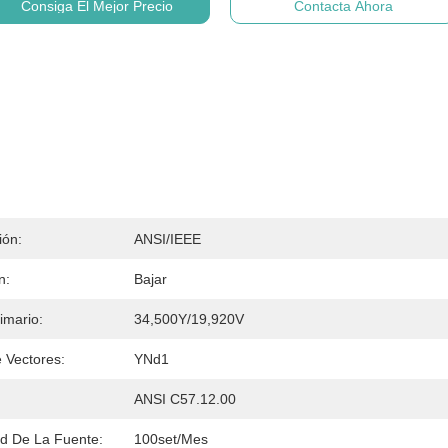
Consiga El Mejor Precio
Contacta Ahora
ión:
ANSI/IEEE
n:
Bajar
rimario:
34,500Y/19,920V
 Vectores:
YNd1
:
ANSI C57.12.00
d De La Fuente:
100set/mes