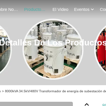
Sobre Nosotros
Productos
El Video
Eventos
Detalles De Los Producto
n
>
8000kVA 34.5kV/480V Transformador de energía de subestación d
8