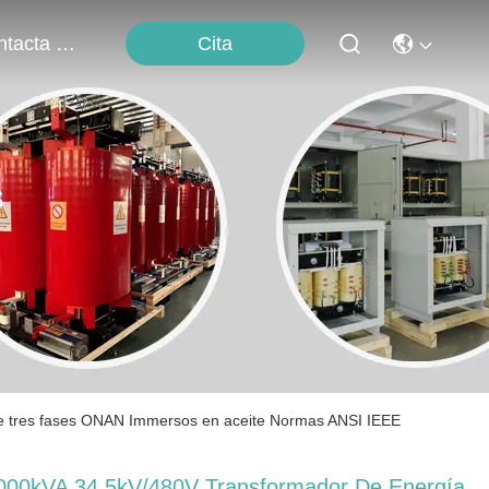
Cita
Contacta Con Nosotros
s
e tres fases ONAN Immersos en aceite Normas ANSI IEEE
000kVA 34.5kV/480V Transformador De Energía