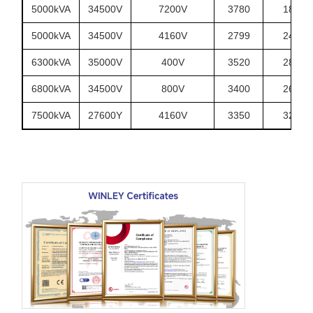
5000kVA
34500V
7200V
3780
1850
5000kVA
34500V
4160V
2799
2400
6300kVA
35000V
400V
3520
2820
6800kVA
34500V
800V
3400
2670
7500kVA
27600Y
4160V
3350
3290