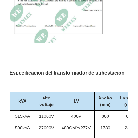
Especificación del transformador de subestación
alto
Ancho
Longitu
kVA
LV
voltaje
(mm)
(mm)
315kVA
11000V
400V
800
696
500kVA
27600V
480GrdY/277V
1730
2300