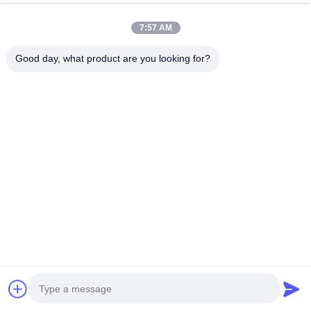
IEEE de 34.5KV
7:57 AM
Good day, what product are you looking for?
Enlace rápido
En Casa
Sobre Nosotros
Productos
El Video
Noticias
Casos De Trabajo
Contacta Con Nosotros
Contacto rápido
Dirección
No. 99 de la calle Yilan, Siming, Xiamen, Fujian, China
Teléfono
0086-592-5510031
El correo electrónico
steven@winley-electric.com