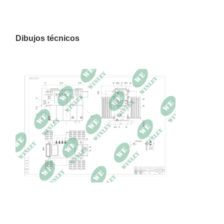
BIL HV / BIL BT
95kV/60kV
Método de
KNAN/KNAF
enfriamiento
Dibujos técnicos
Material de bobinado
Cobre
Aumento de
65K
temperatura
Pérdida sin carga
6128W
Pérdida de carga
40610W a 85°C
Impedancia
5,72%
Dimensiones
130 x 107 x 96 pulgadas
Peso
32,350 libras