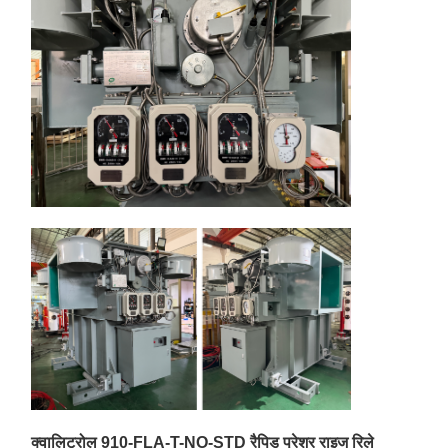
क्वालिट्रोल 910-FLA-T-NO-STD रैपिड प्रेशर राइज रिले