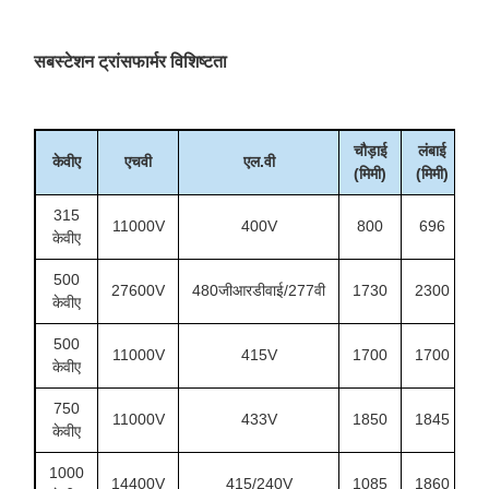
सबस्टेशन ट्रांसफार्मर विशिष्टता
चौड़ाई
लंबाई
ऊ
केवीए
एचवी
एल.वी
(मिमी)
(मिमी)
(म
315
11000V
400V
800
696
1
केवीए
500
27600V
480जीआरडीवाई/277वी
1730
2300
1
केवीए
500
11000V
415V
1700
1700
1
केवीए
750
11000V
433V
1850
1845
1
केवीए
1000
14400V
415/240V
1085
1860
1