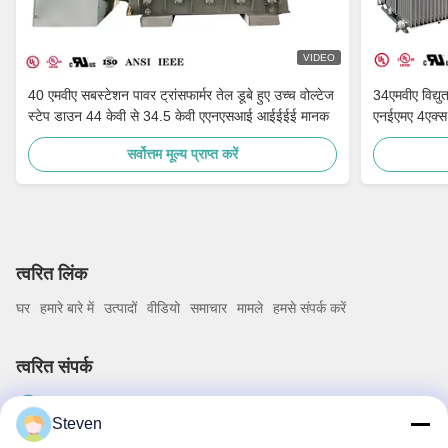
VIDEO
40 एमवीए सबस्टेशन पावर ट्रांसफार्मर तेल डूबे हुए उच्च वोल्टेज
34एमवीए विद्य
स्टेप डाउन 44 केवी से 34.5 केवी एएनएसआई आईईईई मानक
एनईएमए 4एक्
सर्वोत्तम मूल्य प्राप्त करें
त्वरित लिंक
घर
हमारे बारे में
उत्पादों
वीडियो
समाचार
मामले
हमसे संपर्क करें
त्वरित संपर्क
पता
Steven
99 यिलान रोड, सिमिंग, शियामेन, फ़ुज़ियान, चीन