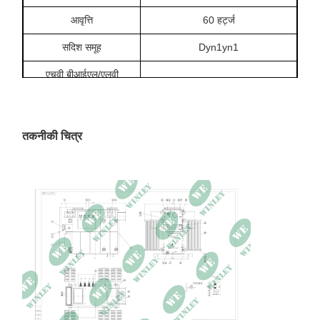
आवृत्ति
60 हर्ट्ज
सदिश समूह
Dyn1yn1
एचवी बीआईएल/एलवी
95kV/60kV
बीआईएल
ठंडा करने की विधि
केएनएएन/केएनएएफ
तकनीकी चित्र
घुमावदार सामग्री
ताँबा
तापमान वृद्धि
65K
नो-लोड हानि
6128W
भार हानि
85°C पर 40610W
मुक़ाबला
5.72%
DIMENSIONS
130 x 107 x 96 इंच
वज़न
32,350 पौंड