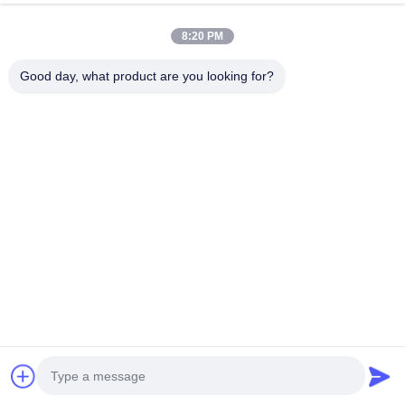
टेलीफोन
0086-592-5510031
8:20 PM
ईमेल
Good day, what product are you looking for?
steven@winley-electric.com
हमारा समाचार पत्र
छूट और अधिक के लिए हमारे न्यूज़लेटर की सदस्यता लें।
ईमेल भेजें