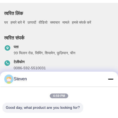
त्वरित लिंक
घर
हमारे बारे में
उत्पादों
वीडियो
समाचार
मामले
हमसे संपर्क करें
त्वरित संपर्क
पता
99 यिलान रोड, सिमिंग, शियामेन, फ़ुज़ियान, चीन
टेलीफोन
0086-592-5510031
ईमेल
Steven
steven@winley-electric.com
4:59 PM
Good day, what product are you looking for?
हमारा समाचार पत्र
छूट और अधिक के लिए हमारे न्यूज़लेटर की सदस्यता लें।