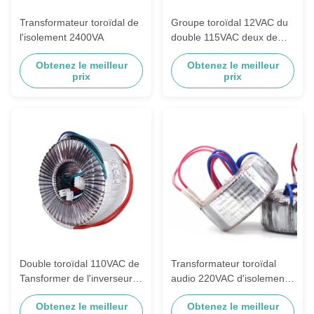
Transformateur toroïdal de
Groupe toroïdal 12VAC du
l'isolement 2400VA
double 115VAC deux de
transformateur d'isolement
Obtenez le meilleur
Obtenez le meilleur
des amplificateurs 100VA
prix
prix
audio
Double toroïdal 110VAC de
Transformateur toroïdal
Tansformer de l'inverseur
audio 220VAC d'isolement
150VA/convertisseur à
monophasé 50VA à 21VAC
Obtenez le meilleur
Obtenez le meilleur
12VAC/24VAC
50/60Hz