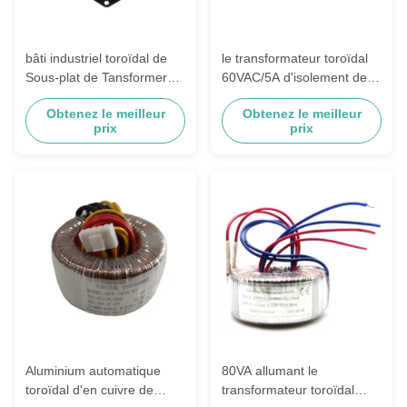
bâti industriel toroïdal de
le transformateur toroïdal
Sous-plat de Tansformer
60VAC/5A d'isolement de la
35VAC/7.15A du contrôle
communication 300W
Obtenez le meilleur
Obtenez le meilleur
500W
cuivrent/aluminiums
prix
prix
Aluminium automatique
80VA allumant le
toroïdal d'en cuivre de
transformateur toroïdal