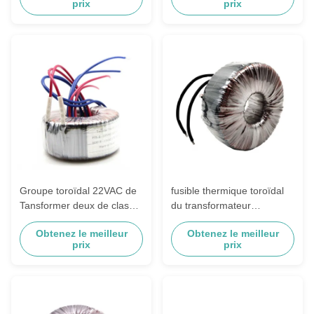
prix
prix
Groupe toroïdal 22VAC de
fusible thermique toroïdal
Tansformer deux de classe
du transformateur
de 120VA B avec le fusible
18VAC/6.25A 15A 130℃
Obtenez le meilleur
Obtenez le meilleur
thermique
d'isolement de l'énergie
prix
prix
verte 225W