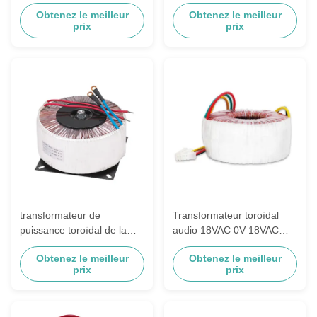
transformateur d'isolement
240VAC d'isolement au
Obtenez le meilleur
Obtenez le meilleur
médical monophasé
câblage cuivre 120VAC
prix
prix
transformateur de
Transformateur toroïdal
puissance toroïdal de la
audio 18VAC 0V 18VAC
gare ferroviaire 1200W
d'isolement de matériel de
Obtenez le meilleur
Obtenez le meilleur
160VAC à 40VAC/30A
l'éclairage 200VA
prix
prix