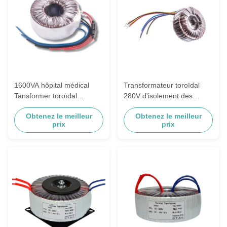
1600VA hôpital médical
Transformateur toroïdal
Tansformer toroïdal
280V d'isolement des
110VAC à 50VAC/16A
petites communications
Obtenez le meilleur
Obtenez le meilleur
28VA télé- à 22V/19.3V
prix
prix