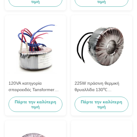
τιμή
τιμή
σε 21VAC 50/60Hz
120VA κατηγορία
225W πράσινη θερμική
σπειροειδές Tansformer
θρυαλλίδα 130℃
δύο ομάδα 22VAC Β με τη
μετασχηματιστών
Πάρτε την καλύτερη
Πάρτε την καλύτερη
θερμική θρυαλλίδα
18VAC/6.25A 15A
τιμή
τιμή
απομόνωσης δύναμης
σπειροειδής