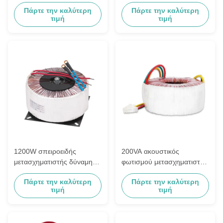
μετασχηματιστών
μετασχηματιστή 240VAC
Πάρτε την καλύτερη
Πάρτε την καλύτερη
απομόνωσης σπειροειδές
απομόνωσης στο καλώδιο
τιμή
τιμή
αυτόματο
χαλκού 120VAC
1200W σπειροειδής
200VA ακουστικός
μετασχηματιστής δύναμης
φωτισμού μετασχηματιστής
σιδηροδρομικών σταθμών
18VAC 0V 18VAC
Πάρτε την καλύτερη
Πάρτε την καλύτερη
160VAC σε 40VAC/30A
απομόνωσης εξοπλισμού
τιμή
τιμή
σπειροειδής