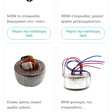
500W το σπειροειδές
300W σπειροειδείς χαλκός/
βιομηχανικό υπο--πιάτο
αργίλιο μετασχηματιστών
Tansformer 35VAC/7.15A
60VAC/5A απομόνωσης
Πάρτε την καλύτερη
Πάρτε την καλύτερη
ελέγχου τοποθετεί
επικοινωνίας
τιμή
τιμή
Ενιαίας φάσης ιατρικό
80VA φωτισμός του
αργίλιο χαλκού
σπειροειδούς