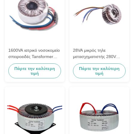
1600VA ιατρικό νοσοκομείο
28VA μικρός τηλε
σπειροειδές Tansformer
μετασχηματιστής 280V
110VAC σε 50VAC/16A
απομόνωσης επικοινωνιών
Πάρτε την καλύτερη
Πάρτε την καλύτερη
σπειροειδής σε 22V/19.3V
τιμή
τιμή