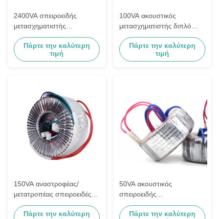
2400VA σπειροειδής
100VA ακουστικός
μετασχηματιστής
μετασχηματιστής διπλό
απομόνωσης
115VAC δύο ομάδα 12VAC
Πάρτε την καλύτερη
Πάρτε την καλύτερη
απομόνωσης ενισχυτών
τιμή
τιμή
σπειροειδής
150VA αναστροφέας/
50VA ακουστικός
μετατροπέας σπειροειδές
σπειροειδής
Tansformer διπλό 110VAC
μετασχηματιστής 220VAC
Πάρτε την καλύτερη
Πάρτε την καλύτερη
σε 12VAC/24VAC
απομόνωσης ενιαίας φάσης