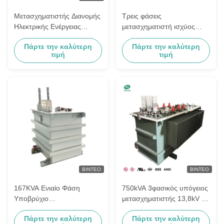
Μετασχηματιστής Διανομής
Τρεις φάσεις
Ηλεκτρικής Ενέργειας
μετασχηματιστή ισχύος
Τριφασικός 2000Kva
μετασχηματιστή διανομής
Πάρτε την καλύτερη
Πάρτε την καλύτερη
Εμβαπτισμένος σε Λάδι
πετρελαίου 6KV 11kV 400V
τιμή
τιμή
11kV 415V Πρότυπο
33kV 500kVA 1000kVA
AS60076
χαμηλή τιμή
ΒΊΝΤΕΟ
ΒΊΝΤΕΟ
167KVA Ενιαίο Φάση
750kVA 3φασικός υπόγειος
Υποβρύχιο
μετασχηματιστής 13,8kV σε
Μετασχηματιστή Διανομής
208Y/120V ANSI/IEEE
Πάρτε την καλύτερη
Πάρτε την καλύτερη
4160V έως 240V
Πρότυπα για εμπορικά