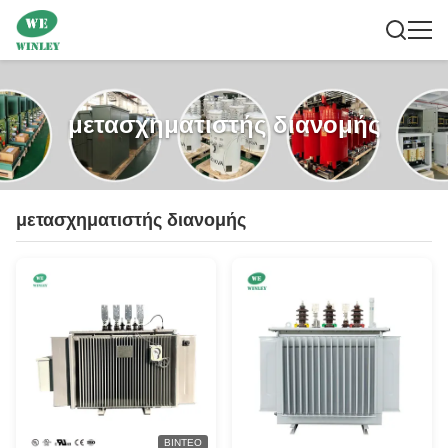
μετασχηματιστής διανομής
μετασχηματιστής διανομής
ΒΊΝΤΕΟ