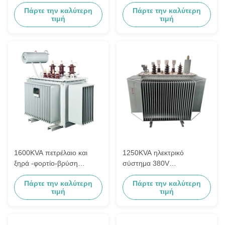
10000V τύπων πετρελαίου
πυρηνών σιδήρου τύπων
Πάρτε την καλύτερη
Πάρτε την καλύτερη
παροχής ηλεκτρικού
πετρελαίου που τυλίγει
τιμή
τιμή
ρεύματος
1600KVA πετρέλαιο και
1250KVA ηλεκτρικό
ξηρά -φορτίο-βρύση
σύστημα 380V
38.5KV αερολιμένων
μετασχηματιστών τύπων
Πάρτε την καλύτερη
Πάρτε την καλύτερη
μετασχηματιστών 200KV
πετρελαίου κατοικήσιμης
τιμή
τιμή
BIL τύπων
περιοχής