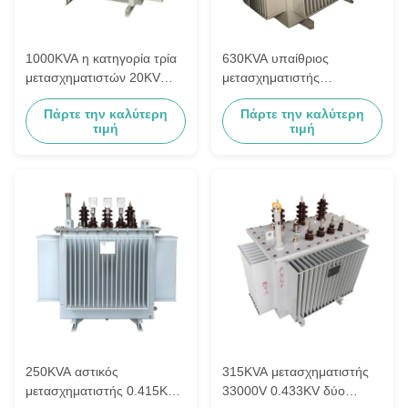
1000KVA η κατηγορία τρία
630KVA υπαίθριος
μετασχηματιστών 20KV
μετασχηματιστής
τύπων πετρελαίου
13200Y/7620V 480Y/277V
Πάρτε την καλύτερη
Πάρτε την καλύτερη
μεταλλείας που τυλίγει
60Hz χαμηλής τάσης
τιμή
τιμή
ξεφορτώνει
τύπων πετρελαίου
250KVA αστικός
315KVA μετασχηματιστής
μετασχηματιστής 0.415KV
33000V 0.433KV δύο