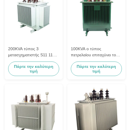
200KVA τύπος 3
100KVA ο τύπος
μετασχηματιστής S11 11KV
πετρελαίου επιταχύνει το
πετρελαίου διανομής φάσης
μετασχηματιστή Dyn11
Πάρτε την καλύτερη
Πάρτε την καλύτερη
σε 415V
6.3/6.6KV Πολωνός-που
τιμή
τιμή
τοποθετείται