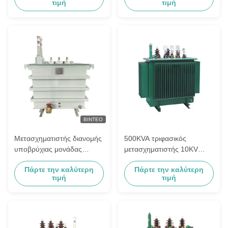
τιμή
τιμή
Εγκατάσταση Υπογείου
Θάλαμου
ΒΊΝΤΕΟ
Μετασχηματιστής διανομής
500KVA τριφασικός
υποβρύχιας μονάδας
μετασχηματιστής 10KV
100KVA 4160V έως 240V
τύπων πετρελαίου του
Πάρτε την καλύτερη
Πάρτε την καλύτερη
Πρότυπα ANSI IEEE
ΑΥΝΆΝ σε 400V 75KV BIL
τιμή
τιμή