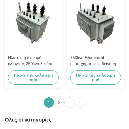
Ηλεκτρική διανομή
750kva Εξωτερικοί
ενέργειας 250kva 3 φάσης
μετασχηματιστές διανομής
εξωτερικός 10kv έως 240v
ισχύος 3 φάσεων
Πάρτε την καλύτερη
Πάρτε την καλύτερη
βυθισμένοι σε λάδι 10kv
τιμή
τιμή
έως 440v
1
2
Όλες οι κατηγορίες