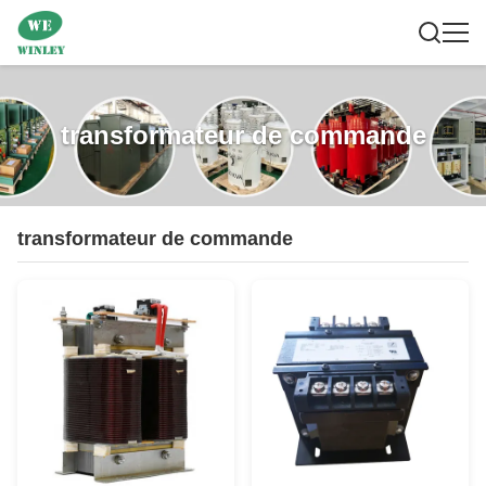
transformateur de commande
transformateur de commande