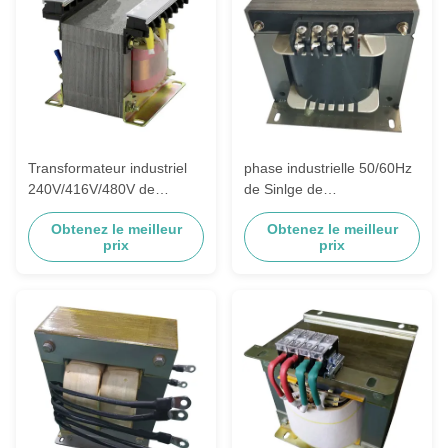
Transformateur industriel
phase industrielle 50/60Hz
240V/416V/480V de
de Sinlge de
contrôle de machine-outil
transformateur du contrôle
Obtenez le meilleur
Obtenez le meilleur
de phase de Sinlge
120x240V/115x230V
prix
prix