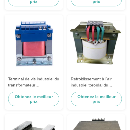
prix
prix
F
Terminal de vis industriel du
Refroidissement à l'air
transformateur
industriel toroïdal du
500/575/600V de basse
transformateur
Obtenez le meilleur
Obtenez le meilleur
tension de contrôle
99/120/130V de contrôle
prix
prix