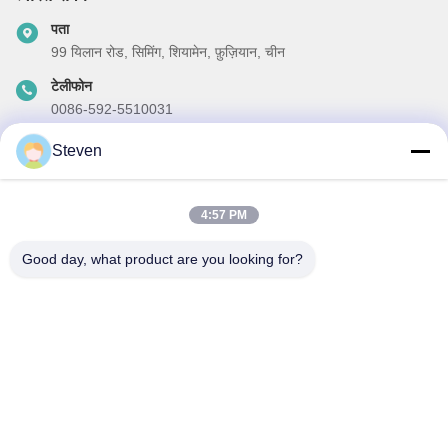
पता
99 यिलान रोड, सिमिंग, शियामेन, फ़ुज़ियान, चीन
टेलीफोन
0086-592-5510031
ईमेल
Steven
steven@winley-electric.com
4:57 PM
Good day, what product are you looking for?
हमारा समाचार पत्र
छूट और अधिक के लिए हमारे न्यूज़लेटर की सदस्यता लें।