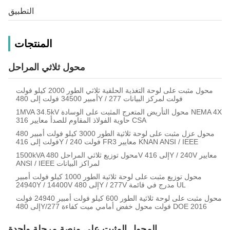
التطبيق
المنتجات
محول ثلاثي المراحل
محول مثبت على لوحة التغذية الحلقية ثلاثي الطور 2000 كيلو فولت
أمبير 34500 فولت إلى 480Y / 277 فولت لمركز البيانات
1MVA 34.5kV محول التأريض المتعرج المثبت على الوسادة NEMA 4X
316 حاوية الفولاذ المقاوم للصدأ معايير CSA
محول عزل مثبت على لوحة ثلاثية الطور 3000 كيلو فولت أمبير 480
فولت إلى 416Y / 240 فولت FR3 معايير KNAN ANSI / IEEE
1500kVA محول توزيع ثلاثي المراحل 480V إلى 416Y / 240V معايير
ANSI / IEEE لمراكز البيانات
محول توزيع مثبت على لوحة ثلاثية الطور 1000 كيلو فولت أمبير
24940Y / 14400V إلى 480Y / 277V مدرج في قائمة UL
محول مثبت على لوحة ثلاثية الطور 600 كيلو فولت أمبير 24940 فولت
إلى 480Y/277 فولت محول خفض أمامي ميت كفاءة DOE 2016
المحول المثبت على منصة مرحلة واحدة