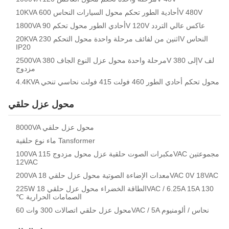
10KVA أحادية الطور تحكم محول السيارات النحاس 600V 480V
1800VA أحادي الطور محول تحكم 90V 120V عاكس عالي التردد
20KVA اثنين من لفائف مرحلة واحدة محول التحكم 230V النحاس
IP20
2500VA مرحلة واحدة محول عزل النوع الجاف 380V إلى 380V لف
مزدوج
4.4KVA محول تحكم أحادي الطور 460 فولت 415 فولت نحاسي تنحي
محول عزل حلقي
8000VA محول عزل حلقي
ماء نوع حلقية Tansformer
100VA مكبرات الصوت حلقية عزل محول مزدوج 115VAC مجموعتين
12VAC
200VA معدات الإضاءة الصوتية محول عزل حلقي 18VAC 0V 18VAC
225W الطاقة الخضراء محول عزل حلقي 18VAC / 6.25A 15A 130
℃ الصمامات الحرارية
محول عزل حلقي اتصالات 300 وات 60VAC / 5A نحاس / ألومنيوم