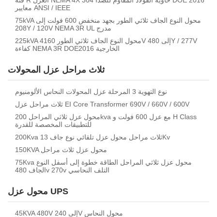
معايير ANSI / IEEE
75kVA محول النوع الجاف ثلاثي الطور بجهد منخفض 600 فولت إلى
208Y / 120V NEMA 3R UL مدرج
225kVA محول النوع الجاف ثلاثي الطور 4160V إلى 480Y / 277V
كفاءة NEMA 3R DOE2016 الخارجية
ثلاث مراحل عزل المحولات
نوع التهوية 3 المرحلة عزل المحولات النحاس الألومنيوم
ثلاث مراحل عزل EI Core Transformer 690V / 660V / 600V
محول عزل ثلاثي المراحل 200kva مع عزل 600 فولت و H Class
للتطبيقات المخصصة للقدرة
200Kva ثلاث مراحل محول عزل تلقائي نوع جاف 13Kv
150KVA محول عزل ثلاث مراحل
75Kva محول عزل ثلاثي المراحل الطاقة خطوة إلى أسفل النوع
الجاف 480v 270v التلف النحاسي
محول عزل UPS
45KVA 480V إلى 240V محول النحاس