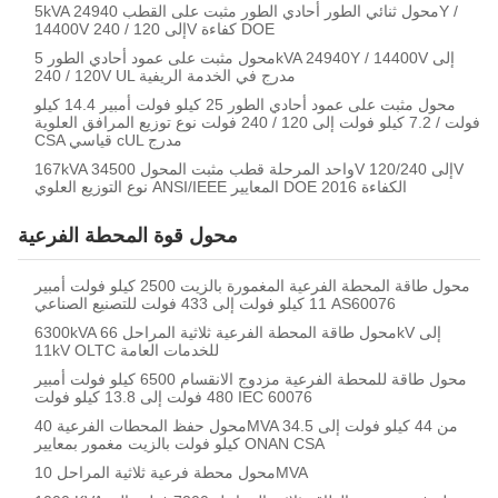
5kVA محول ثنائي الطور أحادي الطور مثبت على القطب 24940Y /
14400V إلى 120 / 240V كفاءة DOE
محول مثبت على عمود أحادي الطور 5kVA 24940Y / 14400V إلى
120 / 240V UL مدرج في الخدمة الريفية
محول مثبت على عمود أحادي الطور 25 كيلو فولت أمبير 14.4 كيلو
فولت / 7.2 كيلو فولت إلى 120 / 240 فولت نوع توزيع المرافق العلوية
CSA قياسي cUL مدرج
167kVA واحد المرحلة قطب مثبت المحول 34500V إلى 120/240V
نوع التوزيع العلوي ANSI/IEEE المعايير DOE 2016 الكفاءة
محول قوة المحطة الفرعية
محول طاقة المحطة الفرعية المغمورة بالزيت 2500 كيلو فولت أمبير
11 كيلو فولت إلى 433 فولت للتصنيع الصناعي AS60076
6300kVA محول طاقة المحطة الفرعية ثلاثية المراحل 66kV إلى
11kV OLTC للخدمات العامة
محول طاقة للمحطة الفرعية مزدوج الانقسام 6500 كيلو فولت أمبير
480 فولت إلى 13.8 كيلو فولت IEC 60076
محول حفظ المحطات الفرعية 40MVA من 44 كيلو فولت إلى 34.5
كيلو فولت بالزيت مغمور بمعايير ONAN CSA
محول محطة فرعية ثلاثية المراحل 10MVA