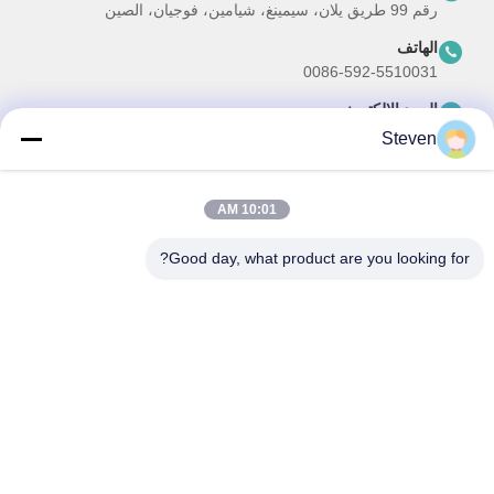
رقم 99 طريق يلان، سيمينغ، شيامين، فوجيان، الصين
الهاتف
0086-592-5510031
البريد الإلكتروني
steven@winley-electric.com
Steven
10:01 AM
نشرتنا الإخبارية
Good day, what product are you looking for?
اشترك في نشرتنا الإخبارية للحصول على خصومات وأكثر.
ارسل بريد الكتروني