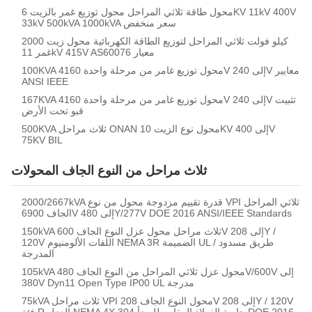
محول طاقة ثلاثي المراحل محول توزيع غمر بالزيت 6KV 11kV 400V
33kV 500kVA 1000kVA سعر منخفض
2000 كيلو فولت ثلاثي المراحل لتوزيع الطاقة الكهربائية محول زيت
غمر 11kV 415V AS60076 معيار
100KVA محول توزيع غامر من مرحلة واحدة 4160V إلى 240V معايير
ANSI IEEE
167KVA محول توزيع غامر من مرحلة واحدة 4160V إلى 240V تثبيت
قبو تحت الأرض
500KVA ثلاث مراحل ONAN محول نوع الزيت 10KV إلى 400V
75KV BIL
ثلاث مراحل من النوع الجاف المحولات
2000/2667kVA قدرة تقييم مزدوجة محول من نوع VPI ثلاثي المراحل
الجاف 6900V إلى 480Y/277V DOE 2016 ANSI/IEEE Standards
150kVA ثلاث مراحل محول عزل النوع الجاف 600V إلى 208Y /
120V اللفات الألومنيوم NEMA 3R الضميمة UL / طريق مسدود
المدرجة
105kVA محول عزل ثلاثي المراحل من النوع الجاف 480V/600V إلى
380V Dyn11 Open Type IP00 UL مدرجة
75kVA ثلاث مراحل VPI محول النوع الجاف 208V إلى 208Y / 120V
فئة R العزل NEMA 4X 304 حاوية الفولاذ المقاوم للصدأ DOE 2016