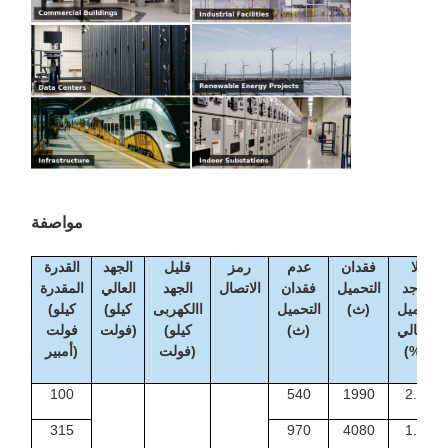
مواصفة
لا
فقدان
عدم
رمز
قليل
الجهد
القدرة
يوجد
التحميل
فقدان
الاتصال
الجهد
العالي
المقدرة
تحميل
(ث)
التحميل
االكهربى
(كيلو
(كيلو
الحالي
(ث)
(كيلو
فولت)
فولت
(%)
فولت)
أمبير)
100
540
1990
2.4
315
970
4080
1.8