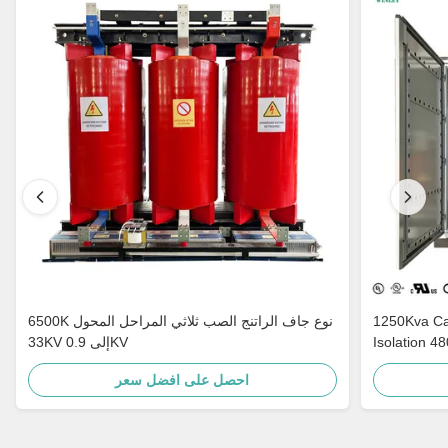
1250Kva Cast Resin Dry Type Transformers
6500K نوع جاف الراتنج الصب ثلاثي المراحل المحول
Isolation 4
33KV إلى 0.9KV
احصل على افضل سعر