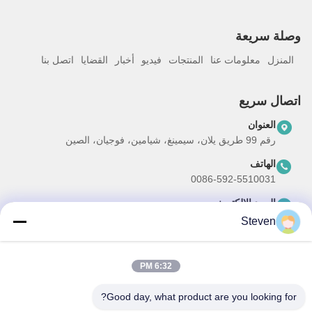
وصلة سريعة
المنزل
معلومات عنا
المنتجات
فيديو
أخبار
القضايا
اتصل بنا
اتصال سريع
العنوان
رقم 99 طريق يلان، سيمينغ، شيامين، فوجيان، الصين
الهاتف
0086-592-5510031
البريد الإلكتروني
steven@winley-electric.com
Steven
6:32 PM
نشرتنا الإخبارية
Good day, what product are you looking for?
اشترك في نشرتنا الإخبارية للحصول على خصومات وأكثر.