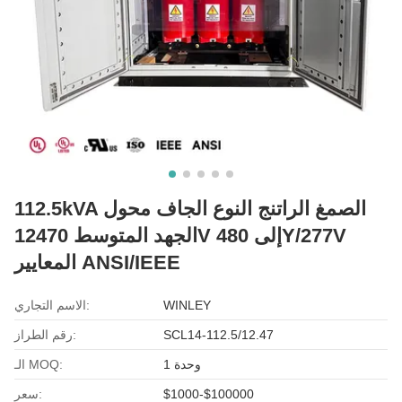
112.5kVA الصمغ الراتنج النوع الجاف محول
الجهد المتوسط 12470V إلى 480Y/277V
المعايير ANSI/IEEE
WINLEY
الاسم التجاري:
SCL14-112.5/12.47
رقم الطراز:
1 وحدة
الـ MOQ:
$1000-$100000
سعر: