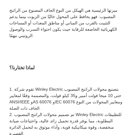
ميزتها الرئيسية هي الهيكل من النوع الجاف المصنوع من الراتنج
المصبوب: فهو يحافظ على المحول خاليًا من الزيوت بينما يدعم
التثبيت بالقرب من المباني أو مناطق المعدات أو المساحات
الكهربائية الخاضعة للرقابة حيث يكون احتواء التسرب والوصول
الروتيني مهمًا.
لماذا تختارنا؟
1. تقوم شركة Winley Electric بتصنيع محولات الراتنج المصبوب
حتى 10 ميجا فولت أمبير و35 كيلو فولت، والمصممة وفقًا لمعايير
ANSI/IEEE وAS 60076 وIEC 60076 ومعايير المحولات من النوع
الجاف ذات الصلة.
2. تم تصميم محولات الراتنج المصبوب Winley Electric للتطبيقات
المطلوبة، مما يوفر قدرة تحميل زائد عالية، واحتياجات صيانة
منخفضة، وقوة ميكانيكية قوية، وأداء موثوق به لتحمل الدائرة
القصيرة.