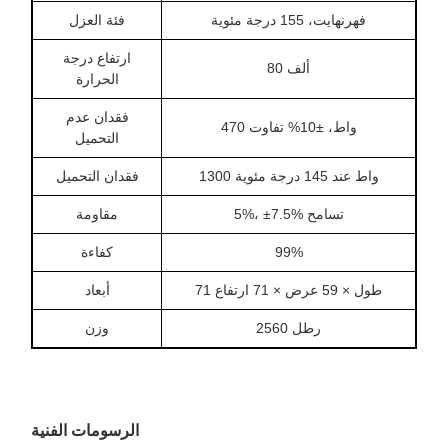
فهرنهايت، 155 درجة مئوية
فئة العزل
ارتفاع درجة
80 ألف
الحرارة
فقدان عدم
470 واط، ±10% تفاوت
التحميل
1300 واط عند 145 درجة مئوية
فقدان التحميل
5%، ±7.5% تسامح
مقاومة
99%
كفاءة
71 طول × 59 عرض × 71 ارتفاع
أبعاد
2560 رطل
وزن
الرسومات الفنية