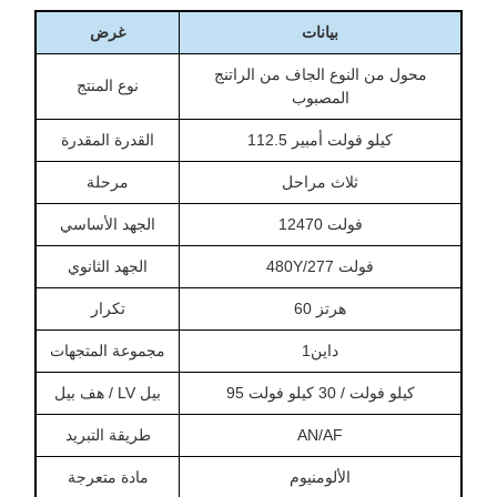
بيانات
غرض
محول من النوع الجاف من الراتنج
نوع المنتج
المصبوب
112.5 كيلو فولت أمبير
القدرة المقدرة
ثلاث مراحل
مرحلة
12470 فولت
الجهد الأساسي
480Y/277 فولت
الجهد الثانوي
60 هرتز
تكرار
داين1
مجموعة المتجهات
95 كيلو فولت / 30 كيلو فولت
هف بيل / LV بيل
AN/AF
طريقة التبريد
الألومنيوم
مادة متعرجة