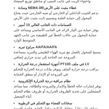
واحتواء الزيت في جانب المبنى أو مناطق توزيع المنشأة.
وسادة NEMA 3R/غطاء مثبت على الأرض
يدعم التثبيت الداخلي أو الخارجي أو شبه الخارجي حيث يحتاج
المحول إلى حماية العلبة وتصميم ثابت مثبت على الأرض.
الصمامات ذات الجانب العالي 15 أمبير
يوفر حماية من التيار الزائد في الجانب الأساسي ويساعد على
حماية المحول من حالات الخطأ غير الطبيعية من جانب الجهد
المتوسط ​​الوارد.
مراوح تبريد AA/FA/AA/FA
يسمح للمحول بالعمل مع تبريد الهواء الطبيعي والتبريد بمساعدة
المروحة عند الحاجة إلى تبديد حراري إضافي.
أجهزة استشعار درجة الحرارة PT100 في ملف LV
يراقب درجة حرارة الملف ويوفر بيانات درجة الحرارة للتحكم
في المروحة أو الإنذار أو منطق الحماية.
نظام مراقبة درجة الحرارة الإلكترونية
يوفر إشارات حالة الخطأ والإنذار والمروحة والطاقة، مما يساعد
المشغلين على تحديد الظروف الحرارية أو ظروف نظام التحكم
أثناء التشغيل.
سخانات الفضاء مع التحكم في الرطوبة
يساعد على تقليل مخاطر التكثيف داخل العلبة، خاصة بالنسبة