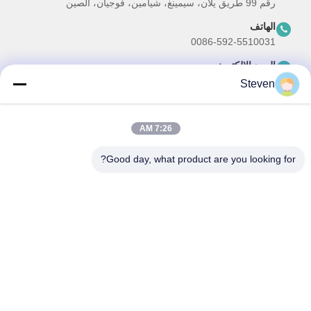
رقم 99 طريق يلان، سيمينغ، شيامين، فوجيان، الصين
الهاتف
0086-592-5510031
البريد الإلكتروني
steven@winley-electric.com
Steven
7:26 AM
نشرتنا الإخبارية
Good day, what product are you looking for?
اشترك في نشرتنا الإخبارية للحصول على خصومات وأكثر.
ارسل بريد الكتروني