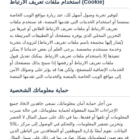
استخدام ملفات تعريف الارتباط (Cookie)
لتوفير تجربة وصول أسهل لك، عند زيارة مواقع الويب الخاصة
بمنصتنا أو استخدام الخدمات التي تقدمها المنصة، قد نستخدم ملفات
تعريف الارتباط أو ملفات تعريف الارتباط الفلاش أو غيرها من
التخزين المحلي الذي يوفره متصفحك أو التطبيقات المرتبطة به
(يُشار إليها مجتمعة باسم ملفات تعريف الارتباط) لتزويدك بتجربة
وخدمة مستخدم مخصصة. يرجى العلم أن بعض خدماتنا لا يمكن
تنفيذها إلا باستخدام ملفات تعريف الارتباط. يمكنك تعديل قبول
ملفات تعريف الارتباط أو رفضها إذا سمح بذلك متصفحك أو
الخدمات الإضافية للمتصفح، ولكن هذا قد يؤثر على وصولك الآمن
إلى مواقع الويب الخاصة بالمنصة والخدمات التي تقدمها المنصة.
حماية معلوماتك الشخصية
من أجل حماية أمان معلوماتك، نسعى جاهدين لاتخاذ جميع
الإجراءات الأمنية المعقولة لحماية معلوماتك، في حالة تسرب
المعلومات أو تلفها أو فقدها، بما في ذلك على سبيل المثال لا الحصر
SSL، وتخزين تشفير المعلومات، والتحكم في الوصول إلى مركز
البيانات. نقوم أيضًا بإدارة الموظفين أو المتعاقدين من الباطن الذين
قد يتعرضون لمعلوماتك بشكل صارم، بما في ذلك على سبيل المثال