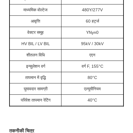
माध्यमिक वोल्टेज
480Y/277V
आवृत्ति
60 हर्ट्ज
वेक्टर समूह
YNyn0
HV BIL / LV BIL
95kV / 30kV
शीतलन विधि
एएन
इन्सुलेशन वर्ग
वर्ग F, 155°C
तापमान में वृद्धि
80°C
घुमावदार सामग्री
एल्यूमीनियम
परिवेश तापमान रेटिंग
40°C
ऊंचाई रेटिंग
1000 मीटर
ध्वनि स्तर
56 डीबीए
तकनीकी चित्र