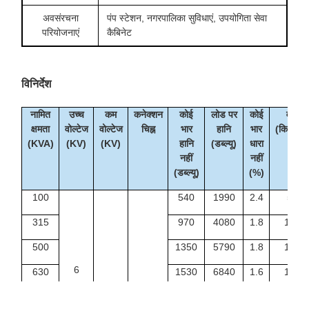
अवसंरचना
पंप स्टेशन, नगरपालिका सुविधाएं, उपयोगिता सेवा
परियोजनाएं
कैबिनेट
विनिर्देश
नामित
उच्च
कम
कनेक्शन
कोई
लोड पर
कोई
वजन
क्षमता
वोल्टेज
वोल्टेज
चिह्न
भार
हानि
भार
(किलोग्रा
(KVA)
(KV)
(KV)
हानि
(डब्ल्यू)
धारा
नहीं
नहीं
(डब्ल्यू)
(%)
100
540
1990
2.4
520
315
970
4080
1.8
1085
500
1350
5790
1.8
1520
6
630
1530
6840
1.6
1820
6.3
Dyn11
1000
2070
9780
1.4
2550
Yyn0