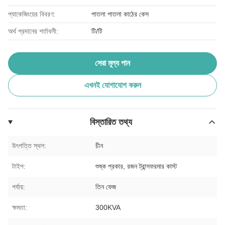
প্যাকেজিংয়ের বিবরণ:
পাতলা পাতলা কাঠের কেস
অর্থ প্রদানের শর্তাবলী:
টি/টি
সেরা মূল্য পান
এখনই যোগাযোগ করুন
বিস্তারিত তথ্য
উৎপত্তি স্থল:
চীন
টাইপ:
শুষ্ক প্রকার, রজন ট্রান্সফরমার কাস্ট
পর্যায়:
তিন ফেজ
ক্ষমতা:
300KVA