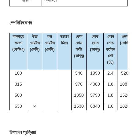
স্পেসিফিকেশন
নামমাত্র
উচ্চ
কম
সংযোগ
কোন
লোড
কোন
ওজন
ক্ষমতা
ভোল্টেজ
ভোল্টেজ
চিহ্ন
লোড
হ্রাস
লোড
(কেজি)
(কেভিএ)
(কেভি)
(কেভি)
ক্ষতি
(ডাব্লু)
বর্তমান
(ডাব্লু)
নেই
(%)
100
540
1990
2.4
520
315
970
4080
1.8
1085
500
1350
5790
1.8
1520
6
630
1530
6840
1.6
1820
6.3
ডাইন
1000
2070
9780
1.4
2550
১১
10
0.4
1250
2380
11500
1.4
2900
হ্যাঁ।
উৎপাদন প্রক্রিয়া