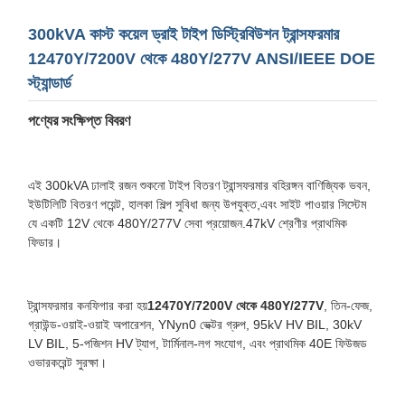
300kVA কাস্ট কয়েল ড্রাই টাইপ ডিস্ট্রিবিউশন ট্রান্সফরমার
12470Y/7200V থেকে 480Y/277V ANSI/IEEE DOE
স্ট্যান্ডার্ড
পণ্যের সংক্ষিপ্ত বিবরণ
এই 300kVA ঢালাই রজন শুকনো টাইপ বিতরণ ট্রান্সফরমার বহিরঙ্গন বাণিজ্যিক ভবন,
ইউটিলিটি বিতরণ পয়েন্ট, হালকা শিল্প সুবিধা জন্য উপযুক্ত,এবং সাইট পাওয়ার সিস্টেম
যে একটি 12V থেকে 480Y/277V সেবা প্রয়োজন.47kV শ্রেণীর প্রাথমিক
ফিডার।
ট্রান্সফরমার কনফিগার করা হয়
12470Y/7200V থেকে 480Y/277V
, তিন-ফেজ,
গ্রাউন্ড-ওয়াই-ওয়াই অপারেশন, YNyn0 ভেক্টর গ্রুপ, 95kV HV BIL, 30kV
LV BIL, 5-পজিশন HV ট্যাপ, টার্মিনাল-লগ সংযোগ, এবং প্রাথমিক 40E ফিউজড
ওভারকরেন্ট সুরক্ষা।