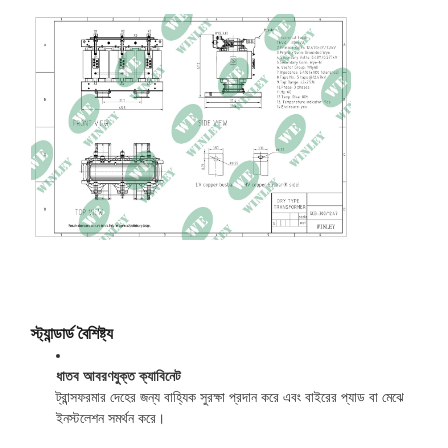
লোড হ্রাস
2৮৫৬ ডাব্লু
প্রতিরোধ
5. ৪২%
রিপোর্টকৃত কার্যকারিতা
99.০০%
মাত্রা
71L × 59W × 75H ইন
মোট ভর
3৭৭৯ পাউন্ড
স্ট্যান্ডার্ড বৈশিষ্ট্য
ধাতব আবরণযুক্ত ক্যাবিনেট
ট্রান্সফরমার দেহের জন্য বাহ্যিক সুরক্ষা প্রদান করে এবং বাইরের প্যাড বা মেঝে
ইনস্টলেশন সমর্থন করে।