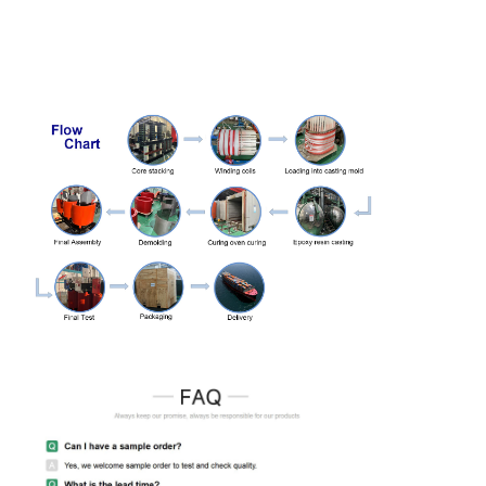
10.5
1600
2790
13800
1.4
3490
11
2000
3240
16300
1.2
4220
2500
3870
19300
1.2
4955