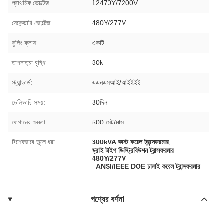
প্রাথমিক ভোল্টেজ:
12470Y/7200V
সেকেন্ডারি ভোল্টেজ:
480Y/277V
কুলিং ক্লাস:
একটি
তাপমাত্রা বৃদ্ধি:
80k
স্ট্যান্ডার্ড:
এএনএসআই/আইইইই
ডেলিভারি সময়:
30দিন
যোগানের ক্ষমতা:
500 সেট/মাস
বিশেষভাবে তুলে ধরা:
300kVA কাস্ট কয়েল ট্রান্সফরমার
,
ড্রাই টাইপ ডিস্ট্রিবিউশন ট্রান্সফরমার
480Y/277V
,
ANSI/IEEE DOE ঢালাই কয়েল ট্রান্সফরমার
পণ্যের বর্ণনা