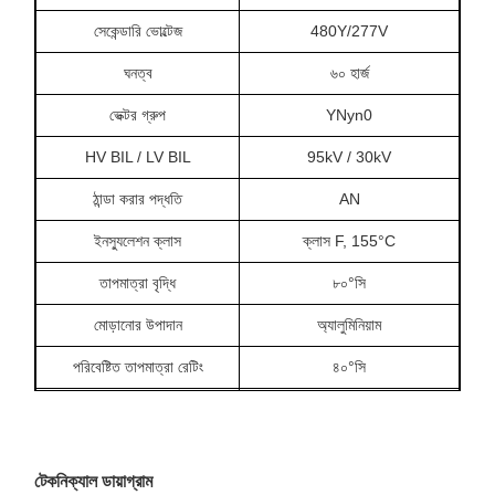
সেকেন্ডারি ভোল্টেজ
480Y/277V
ঘনত্ব
৬০ হার্জ
ভেক্টর গ্রুপ
YNyn0
HV BIL / LV BIL
95kV / 30kV
ঠান্ডা করার পদ্ধতি
AN
ইনস্যুলেশন ক্লাস
ক্লাস F, 155°C
তাপমাত্রা বৃদ্ধি
৮০°সি
মোড়ানোর উপাদান
অ্যালুমিনিয়াম
পরিবেষ্টিত তাপমাত্রা রেটিং
৪০°সি
উচ্চতা রেটিং
১০০০ মিটার
শব্দ স্তর
৫৬ ডিবিএ
টেকনিক্যাল ডায়াগ্রাম
লোড হ্রাস নেই
৬০৩ ডাব্লু