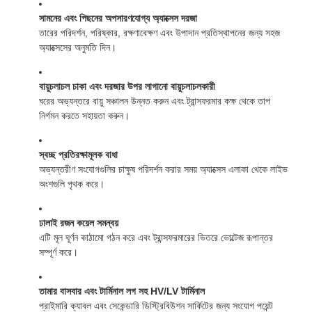
সামনের এবং পিছনের অপসারণযোগ্য অ্যাক্সেস দরজা
তারের পরিদর্শন, পরিষ্কার, রক্ষণাবেক্ষণ এবং উপাদান প্রতিস্থাপনের জন্য সহজ
অ্যাক্সেসের অনুমতি দিন।
বায়ুচলাচল চাকা এবং দরজার উপর লাগানো বায়ুচলাচলকারী
ঘরের অভ্যন্তরে বায়ু সঞ্চালন উন্নত করুন এবং ট্রান্সফরমার কক্ষ থেকে তাপ
নির্গমন করতে সহায়তা করুন।
স্বচ্ছ প্রতিরক্ষামূলক বাধা
অভ্যন্তরীণ সংযোগগুলির চাক্ষুষ পরিদর্শন করার সময় অ্যাক্সেস এলাকা থেকে লাইভ
অংশগুলি পৃথক করে।
ঢালাই রজন কয়েল সমন্বয়
এটি মূল ঘূর্ণন কাঠামো গঠন করে এবং ট্রান্সফরমারের ভিতরে ভোল্টেজ রূপান্তর
সম্পূর্ণ করে।
তামার বাসবার এবং টার্মিনাল লগ সহ HV/LV টার্মিনাল
প্রাইমারি ক্যাবল এবং সেকেন্ডারি ডিস্ট্রিবিউশন সার্কিটের জন্য সংযোগ পয়েন্ট