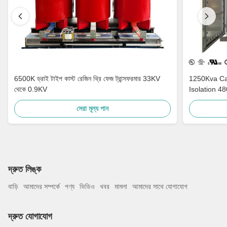
6500K ড্রাই টাইপ কাস্ট রেজিন থ্রি ফেজ ট্রান্সফরমার 33KV
1250Kva Cast Resin Dry Type Transformers
থেকে 0.9KV
Isolation 4
সেরা মূল্য পান
দ্রুত লিঙ্ক
বাড়ি
আমাদের সম্পর্কে
পণ্য
ভিডিও
খবর
মামলা
আমাদের সাথে যোগাযোগ
দ্রুত যোগাযোগ