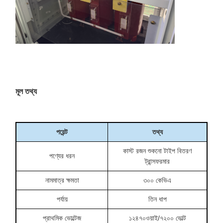
মূল তথ্য
পয়েন্ট
তথ্য
কাস্ট রজন শুকনো টাইপ বিতরণ
পণ্যের ধরন
ট্রান্সফরমার
নামমাত্র ক্ষমতা
৩০০ কেভিএ
পর্যায়
তিন ধাপ
প্রাথমিক ভোল্টেজ
১২৪৭০ওয়াই/৭২০০ ভোল্ট