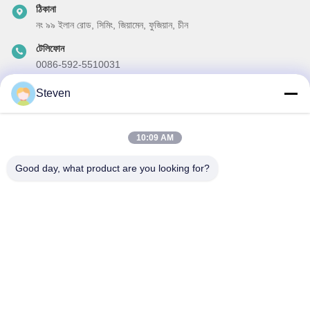
ঠিকানা
নং ৯৯ ইলান রোড, সিমিং, জিয়ামেন, ফুজিয়ান, চীন
টেলিফোন
0086-592-5510031
ই-মেইল
Steven
steven@winley-electric.com
10:09 AM
Good day, what product are you looking for?
আমাদের নিউজলেটার
আমাদের নিউজলেটারে সাবস্ক্রাইব করুন এবং আরও অনেক কিছু পেতে পারেন।