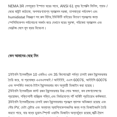
NEMA 3R লেপযুক্ত ইস্পাত ঘরের সাথে, ANSI 61 ধূসর ইপোক্সি ফিনিস, প্যাড /
মেঝে মাউন্ট কাঠামো, অপসারণযোগ্য অ্যাক্সেস দরজা, তাপমাত্রা পর্যবেক্ষণ এবং
humidistat নিয়ন্ত্রণ সহ রুম হিটার,ইউনিটটি বাইরের বিতরণ প্রকল্পের জন্য
স্পেসিফিকেশন পর্যালোচনা সমর্থন করে যেখানে ঘরের সুরক্ষা, পরিষেবা অ্যাক্সেস এবং
ভোল্টেজ মেলে মূল ক্রয় বিবেচনা।
কেন আমাদের বেছে নিন
1উইনলি ইলেকট্রিক 10 এমভিএ এবং 35 কিলোভোল্ট পর্যন্ত ঢালাই রজন ট্রান্সফরমার
তৈরি করে, যা প্রযোজ্য এএনএসআই / আইইইই, এএস 60076, আইইসি 60076
এবং সম্পর্কিত শুকনো-টাইপ ট্রান্সফরমার মান অনুযায়ী ডিজাইন করা হয়েছে।
2উইনলি ইলেকট্রিক কাস্ট রজন ট্রান্সফরমার উচ্চ লোড ক্ষমতা, কম রক্ষণাবেক্ষণের
প্রয়োজন, শক্তিশালী যান্ত্রিক শক্তি,এবং নির্ভরযোগ্য শর্ট সার্কিট প্রতিরোধ কর্মক্ষমতা.
3উইনলি ইলেকট্রিকের ঢালাই রজন ট্রান্সফরমার প্রকল্পে ব্যাপক অভিজ্ঞতা রয়েছে এবং
সৌর PV, ডেটা সেন্টার এবং অন্যান্য অ্যাপ্লিকেশনগুলির জন্য পণ্য ডিজাইনগুলি তৈরি
করতে পারে, যার মধ্যে ডুয়াল-স্প্লিট ওয়ালিং ডিজাইন অন্তর্ভুক্ত রয়েছে,মাল্টি-ট্যাপ