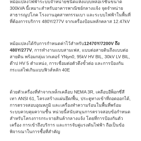
หม้อแปลงไฟฟ้าระบบจำหน่ายชนิดแห้งแบบหล่อเรซินขนาด
300kVA นี้เหมาะสำหรับอาคารพาณิชย์กลางแจ้ง จุดจำหน่าย
สาธารณูปโภค โรงงานอุตสาหกรรมเบา และระบบไฟฟ้าในพื้นที่
ที่ต้องการบริการ 480Y/277V จากเครื่องป้อนหลักคลาส 12.47kV
หม้อแปลงได้รับการกำหนดค่าไว้สำหรับ
12470Y/7200V ถึง
480Y/277V
, การทำงานแบบสามเฟส, แบบต่อสายดินถึงแบบต่อ
สายดิน พร้อมกลุ่มเวกเตอร์ YNyn0, 95kV HV BIL, 30kV LV BIL,
ต๊าป HV 5 ตำแหน่ง, การเชื่อมต่อตัวดึงขั้วต่อ และการป้องกัน
กระแสไฟเกินแบบฟิวส์หลัก 40E
ด้วยตัวเครื่องที่ทำจากเหล็กเคลือบ NEMA 3R, เคลือบอีพ็อกซี่สี
เทา ANSI 61, โครงสร้างแผ่นยึด/พื้น, ประตูทางเข้าที่ถอดออกได้,
การตรวจสอบอุณหภูมิ และเครื่องทำความร้อนในพื้นที่พร้อม
ระบบควบคุมความชื้น หน่วยนี้สนับสนุนการตรวจสอบข้อกำหนด
สำหรับโครงการกระจายสินค้ากลางแจ้ง โดยที่การป้องกันตัว
เครื่อง การเข้าถึงบริการ และการจับคู่แรงดันไฟฟ้า ถือเป็นข้อ
พิจารณาในการซื้อที่สำคัญ