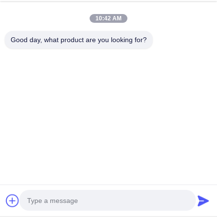
steven@winley-electric.com
10:42 AM
Good day, what product are you looking for?
ข่าวสารของเรา
สมัครสมาชิกข่าวสารของเรา เพื่อรับส่วนลดและอื่นๆ
ส่งอีเมล
นโยบายความเป็นส่วนตัว
|
แผนผังเว็บไซต์
| จีน คุณภาพดี เครื่องแปลงที่ติดตั้ง 3
ขั้นตอน ผู้จัดจําหน่าย.ลิขสิทธิ์ 2021-2026 Xiamen Winley Electric Co.,Ltd .