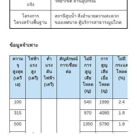
วิทยาเขต ลานอุปกรณ์
แจ้ง
โครงการ
สถานีสูบน้ำ สิ่งอำนวยความสะดวก
โครงสร้างพื้นฐาน
ของเทศบาล ตู้บริการสาธารณูปโภค
ข้อมูลจำเพาะ
ความ
ไฟฟ้า
ต่ำ
สัญลักษณ์
ไม่มี
การ
ไม่มี
จุ
แรง
แรง
การเชื่อม
การ
สูญ
กระแส
ห
สูงสุด
สูง
ดัน
ต่อ
สูญ
เสีย
โหลด
(
(เควี
(เควี)
ไฟฟ้า
เสีย
เมื่อ
(%)
เอ)
(เควี)
โหลด
โหลด
(ญ)
(ญ)
100
540
1990
2.4
315
970
4080
1.8
1
500
1350
5790
1.8
1
6
630
1530
6840
1.6
1