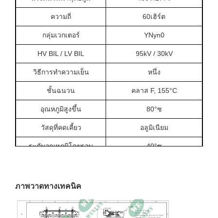
ความถี่
60เฮิร์ต
กลุ่มเวกเตอร์
YNyn0
HV BIL / LV BIL
95kV / 30kV
วิธีการทำความเย็น
หนึ่ง
ชั้นฉนวน
คลาส F, 155°C
อุณหภูมิสูงขึ้น
80°ซ
วัสดุที่คดเคี้ยว
อลูมิเนียม
ระดับอุณหภูมิโดยรอบ
40°ซ
การจัดอันดับระดับความ
1,000ม
สูง
ภาพวาดทางเทคนิค
ระดับเสียง
56dBA
ไม่มีการสูญเสียโหลด
603W