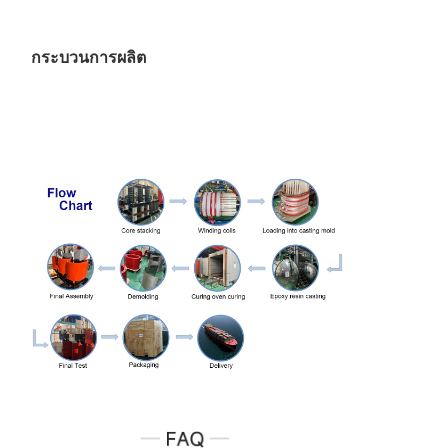
6.3
ไดน์11
1,000
2070
9780
1.4
2
หยิน0
กระบวนการผลิต
10
0.4
1250
2380
11500
1.4
2
10.5
1600
2790
13800
1.4
3
11
2000
3240
16300
1.2
4
2500
3870
19300
1.2
4