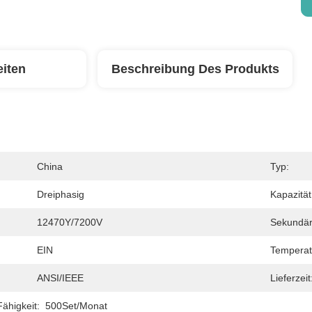
eiten
Beschreibung Des Produkts
China
Typ:
Dreiphasig
Kapazität
12470Y/7200V
Sekundä
EIN
Temperat
ANSI/IEEE
Lieferzeit
ähigkeit:
500Set/Monat