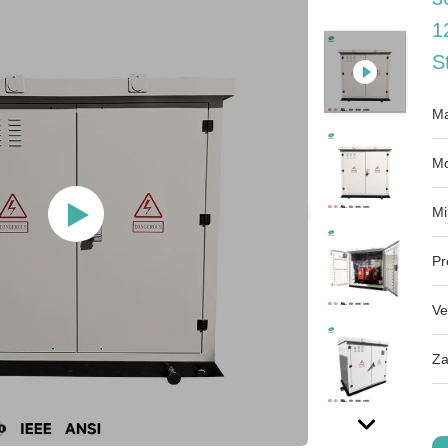
1
S
Ma
Mo
Mi
Pr
Ve
Za