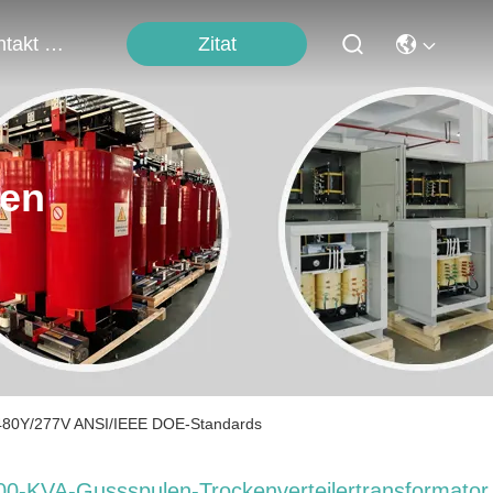
Zitat
Kontakt Mit Uns
ten
 480Y/277V ANSI/IEEE DOE-Standards
00-KVA-Gussspulen-Trockenverteilertransformator