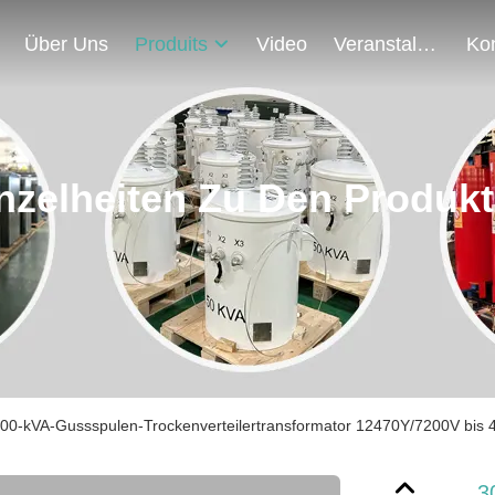
Über Uns
Produits
Video
Veranstaltungen
nzelheiten Zu Den Produk
00-kVA-Gussspulen-Trockenverteilertransformator 12470Y/7200V bis
3