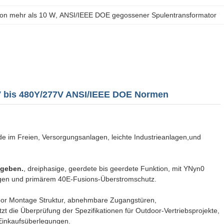
von mehr als 10 W
, 
ANSI/IEEE DOE gegossener Spulentransformator
0V bis 480Y/277V ANSI/IEEE DOE Normen
e im Freien, Versorgungsanlagen, leichte Industrieanlagen,und
egeben.
, dreiphasige, geerdete bis geerdete Funktion, mit YNyn0
ngen und primärem 40E-Fusions-Überstromschutz.
oor Montage Struktur, abnehmbare Zugangstüren,
t die Überprüfung der Spezifikationen für Outdoor-Vertriebsprojekte,
Einkaufsüberlegungen.