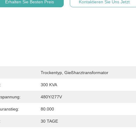
Erhalten Sie Besten Preis
Kontaktieren Sie Uns Jetzt
Trockentyp, Gießharztransformator
:
300 KVA
rspannung:
480Y/277V
uranstieg:
80.000
:
30 TAGE