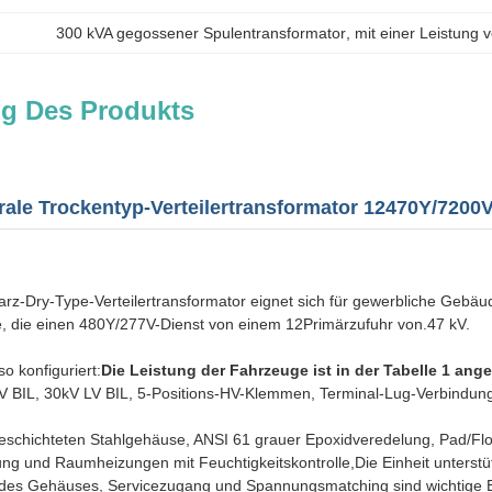
300 kVA gegossener Spulentransformator
, 
mit einer Leistung 
g Des Produkts
ale Trockentyp-Verteilertransformator 12470Y/720
z-Dry-Type-Verteilertransformator eignet sich für gewerbliche Gebäud
, die einen 480Y/277V-Dienst von einem 12Primärzufuhr von.47 kV.
so konfiguriert:
Die Leistung der Fahrzeuge ist in der Tabelle 1 ang
V BIL, 30kV LV BIL, 5-Positions-HV-Klemmen, Terminal-Lug-Verbindu
schichteten Stahlgehäuse, ANSI 61 grauer Epoxidveredelung, Pad/Fl
 und Raumheizungen mit Feuchtigkeitskontrolle,Die Einheit unterstütz
 des Gehäuses, Servicezugang und Spannungsmatching sind wichtige 