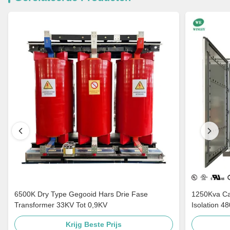
6500K Dry Type Gegooid Hars Drie Fase
1250Kva Cast Resin Dry Type Transformers
Transformer 33KV Tot 0,9KV
Isolation 4
Krijg Beste Prijs