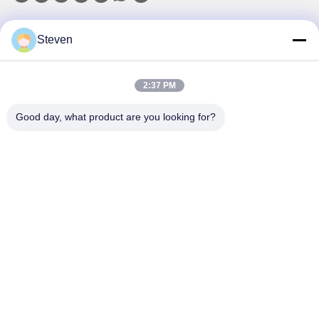
Onze Nieuwsbrief
Steven
Abonneer u op onze nieuwsbrief voor kortingen en meer.
2:37 PM
Good day, what product are you looking for?
E-Mail Verzenden
Privacybeleid
|
Sitemap
| China Goede kwaliteit Driefasige transformer op
pad Auteursrecht © 2021-2026 Xiamen Winley Electric Co.,Ltd . Alle rechten
voorbehoudena.