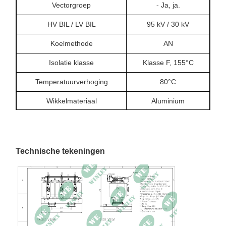
Vectorgroep
- Ja, ja.
HV BIL / LV BIL
95 kV / 30 kV
Koelmethode
AN
Isolatie klasse
Klasse F, 155°C
Temperatuurverhoging
80°C
Wikkelmateriaal
Aluminium
Omgevingstemperatuur
40°C
Hoogtebepaling
1000 meter
Technische tekeningen
Geluidsniveau
56dBA
Verlies zonder belasting
603W
Verlies van lading
2,856W
Impedantie
5.42%