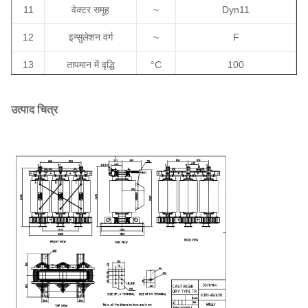
11
वेक्टर समूह
~
Dyn11
12
इन्सुलेशन वर्ग
~
F
13
तापमान में वृद्धि
°C
100
14
प्रतिबाधा
%
9
उत्पाद चित्र
15
कोई भार हानि नहीं
W
10930
16
लोड हानि ((120
°C
)
W
55320
17
घुमावदार सामग्री
~
एल्यूमीनियम
18
कोर सामग्री
~
सिलिकॉन स्टील