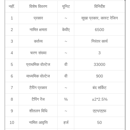
नहीं.
विशेष विवरण
यू
निट
विनिर्देश
1
प्रकार
~
सूखा प्रकार, कास्ट रेजिन
2
नामित क्षमता
केवीए
6500
3
कर्तव्य
~
निरंतर कार्य
4
चरण संख्या
~
3
5
प्राथमिक वोल्टेज
वी
33000
6
माध्यमिक वोल्टेज
वी
900
7
टैपिंग प्रकार
~
बंद सर्किट
8
टैपिंग रेंज
%
±2*2.5%
9
शीतलन विधि
~
एएन/एएफ
10
नामित आवृत्ति
हर्ज
50