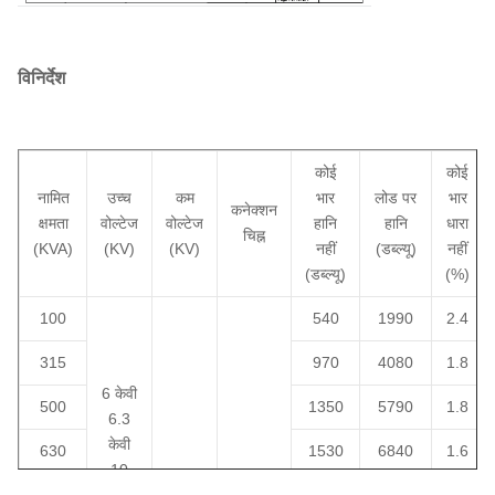
विनिर्देश
कोई
कोई
नामित
उच्च
कम
भार
लोड पर
भार
कनेक्शन
क्षमता
वोल्टेज
वोल्टेज
हानि
हानि
धारा
चिह्न
(KVA)
(KV)
(KV)
नहीं
(डब्ल्यू)
नहीं
(डब्ल्यू)
(%)
100
540
1990
2.4
315
970
4080
1.8
6 केवी
500
1350
5790
1.8
6.3
केवी
630
1530
6840
1.6
10
0.4
Dyn11