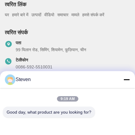
त्वरित लिंक
घर
हमारे बारे में
उत्पादों
वीडियो
समाचार
मामले
हमसे संपर्क करें
त्वरित संपर्क
पता
99 यिलान रोड, सिमिंग, शियामेन, फ़ुज़ियान, चीन
टेलीफोन
0086-592-5510031
ईमेल
Steven
steven@winley-electric.com
9:19 AM
Good day, what product are you looking for?
हमारा समाचार पत्र
छूट और अधिक के लिए हमारे न्यूज़लेटर की सदस्यता लें।