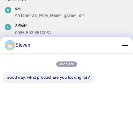
पता
99 यिलान रोड, सिमिंग, शियामेन, फ़ुज़ियान, चीन
टेलीफोन
0086-592-5510031
ईमेल
Steven
steven@winley-electric.com
4:27 AM
Good day, what product are you looking for?
हमारा समाचार पत्र
छूट और अधिक के लिए हमारे न्यूज़लेटर की सदस्यता लें।