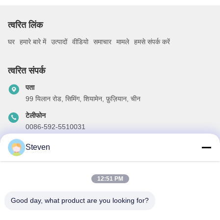
त्वरित लिंक
घर
हमारे बारे में
उत्पादों
वीडियो
समाचार
मामले
हमसे संपर्क करें
त्वरित संपर्क
पता
99 यिलान रोड, सिमिंग, शियामेन, फ़ुज़ियान, चीन
टेलीफोन
0086-592-5510031
ईमेल
Steven
steven@winley-electric.com
12:51 PM
Good day, what product are you looking for?
हमारा समाचार पत्र
छूट और अधिक के लिए हमारे न्यूज़लेटर की सदस्यता लें।