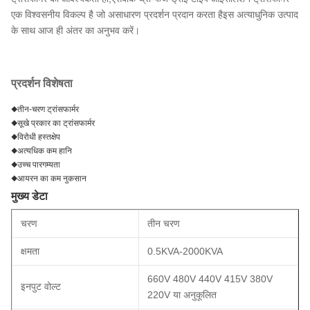
एक विश्वसनीय विकल्प है जो असाधारण प्रदर्शन प्रदान करता हैइस अत्याधुनिक उत्पाद
के साथ आज ही अंतर का अनुभव करें।
प्रदर्शन विशेषता
◆तीन-चरण ट्रांसफार्मर
◆सूखे प्रकार का ट्रांसफार्मर
◆विरोधी हस्तक्षेप
◆अत्यधिक कम हानि
◆उच्च पारगम्यता
◆आयरन का कम नुकसान
मुख्य डेटा
चरण
तीन चरण
क्षमता
0.5KVA-2000KVA
660V 480V 440V 415V 380V
इनपुट वोल्ट
220V या अनुकूलित