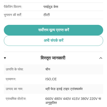
पैकेजिंग विवरण:
प्लाईवुड केस
भुगतान की शर्तें:
टी/टी
सर्वोत्तम मूल्य प्राप्त करें
अभी संपर्क करें
विस्तृत जानकारी
उत्पत्ति के प्लेस:
चीन
प्रमाणन:
ISO,CE
उत्पाद का नाम:
थ्री फेज़ ड्राई टाइप ट्रांसफार्मर
प्राथमिक वोल्टेज:
660V 480V 440V 415V 380V 220V या
अनुकूलित