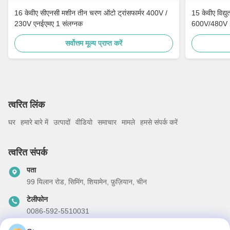
16 केवीए सीएनसी मशीन तीन चरण ऑटो ट्रांसफार्मर 400V /
15 केवीए विद्
230V एनईएमए 1 संलग्नक
600V/480V
सर्वोत्तम मूल्य प्राप्त करें
त्वरित लिंक
घर
हमारे बारे में
उत्पादों
वीडियो
समाचार
मामले
हमसे संपर्क करें
त्वरित संपर्क
पता
99 यिलान रोड, सिमिंग, शियामेन, फ़ुज़ियान, चीन
टेलीफोन
0086-592-5510031
ईमेल