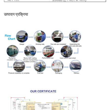
तापमान में वृद्धि
≤60
°C
उत्पादन प्रक्रिया
इन्सुलेशन प्रतिरोध
≥ 150MΩ
सेवा जीवन
30वर्ष
तापमानः -20
°C
~+45
°C
आर्द्रताः
कार्य वातावरण
≤95% आरएच कोई संक्षेपण नहीं
स्थापना वातावरण
गैर संक्षारक गैस और प्रवाहकीय धूल
VDE0550, IEC439, JB5555,
मानक
GB226
शीतलन विधि
एएन/एएफ