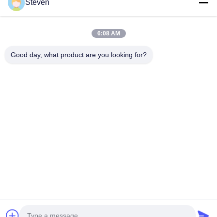
Steven
steven@winley-electric.com
6:08 AM
Good day, what product are you looking for?
हमारा समाचार पत्र
छूट और अधिक के लिए हमारे न्यूज़लेटर की सदस्यता लें।
ईमेल भेजें
गोपनीयता नीति
|
साइटमैप
| चीन अच्छी गुणवत्ता थ्री फेज पैड माउंटेड ट्रांसफार्मर आपूर्तिकर्ता.
कॉपीराइट © 2021-2026 Xiamen Winley Electric Co.,Ltd . सर्वाधिकार सुरक्षित।