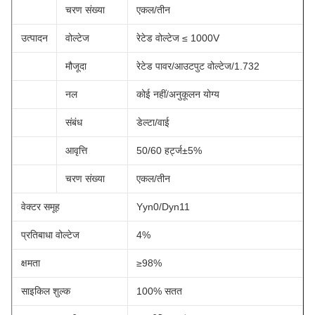
चरण संख्या
एकल/तीन
उत्पादन
वोल्टेज
रेटेड वोल्टेज ≤ 1000V
मौजूदा
रेटेड पावर/आउटपुट वोल्टेज/1.732
नल
कोई नहीं/अनुकूलन योग्य
संबंध
डेल्टा/वाई
आवृत्ति
50/60 हर्ट्ज±5%
चरण संख्या
एकल/तीन
वेक्टर समूह
Yyn0/Dyn11
प्रतिबाधा वोल्टेज
4%
क्षमता
≥98%
साइकिल शुल्क
100% सतत