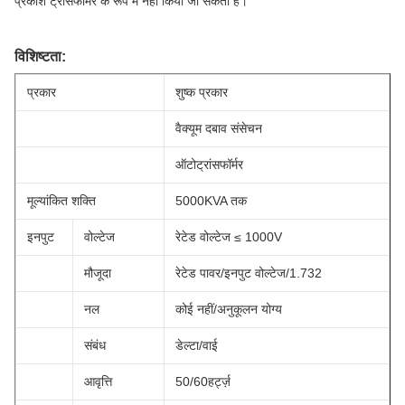
प्रकाश ट्रांसफार्मर के रूप में नहीं किया जा सकता है।
विशिष्टता:
प्रकार
शुष्क प्रकार
वैक्यूम दबाव संसेचन
ऑटोट्रांसफॉर्मर
मूल्यांकित शक्ति
5000KVA तक
इनपुट
वोल्टेज
रेटेड वोल्टेज ≤ 1000V
मौजूदा
रेटेड पावर/इनपुट वोल्टेज/1.732
नल
कोई नहीं/अनुकूलन योग्य
संबंध
डेल्टा/वाई
आवृत्ति
50/60हर्ट्ज़