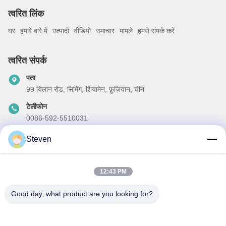
त्वरित लिंक
घर
हमारे बारे में
उत्पादों
वीडियो
समाचार
मामले
हमसे संपर्क करें
त्वरित संपर्क
पता
99 यिलान रोड, सिमिंग, शियामेन, फ़ुज़ियान, चीन
टेलीफोन
0086-592-5510031
ईमेल
Steven
steven@winley-electric.com
12:43 PM
Good day, what product are you looking for?
हमारा समाचार पत्र
छूट और अधिक के लिए हमारे न्यूज़लेटर की सदस्यता लें।