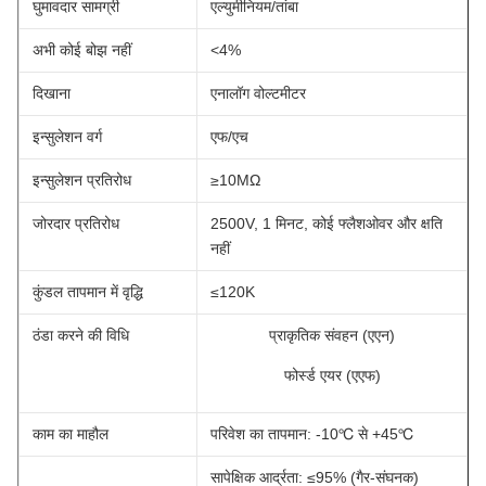
घुमावदार सामग्री
एल्युमीनियम/तांबा
अभी कोई बोझ नहीं
<4%
दिखाना
एनालॉग वोल्टमीटर
इन्सुलेशन वर्ग
एफ/एच
इन्सुलेशन प्रतिरोध
≥10MΩ
जोरदार प्रतिरोध
2500V, 1 मिनट, कोई फ्लैशओवर और क्षति
नहीं
कुंडल तापमान में वृद्धि
≤120K
ठंडा करने की विधि
प्राकृतिक संवहन (एएन)
फोर्स्ड एयर (एएफ)
काम का माहौल
परिवेश का तापमान: -10℃ से +45℃
सापेक्षिक आर्द्रता: ≤95% (गैर-संघनक)