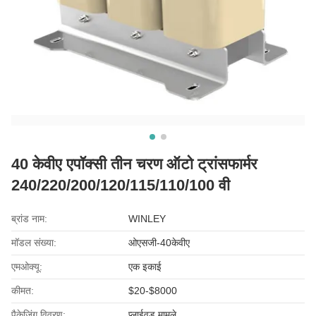
40 केवीए एपॉक्सी तीन चरण ऑटो ट्रांसफार्मर
240/220/200/120/115/110/100 वी
ब्रांड नाम:
WINLEY
मॉडल संख्या:
ओएसजी-40केवीए
एमओक्यू:
एक इकाई
कीमत:
$20-$8000
पैकेजिंग विवरण:
प्लाईवुड मामले