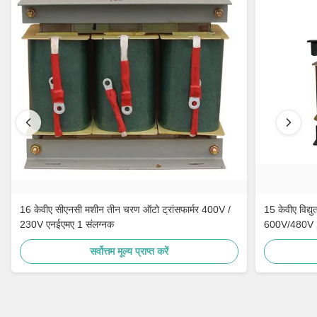
16 केवीए सीएनसी मशीन तीन चरण ऑटो ट्रांसफार्मर 400V /
15 केवीए विद्
230V एनईएमए 1 संलग्नक
600V/480V
सर्वोत्तम मूल्य प्राप्त करें