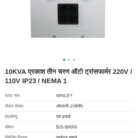
10KVA प्रकाश तीन चरण ऑटो ट्रांसफार्मर 220V /
110V IP23 / NEMA 1
ब्रांड नाम:
WINLEY
मॉडल संख्या:
ओएसजी-10केवीए
एमओक्यू:
एक इकाई
कीमत:
$20-$8000
पैकेजिंग विवरण:
प्लाईवुड मामले