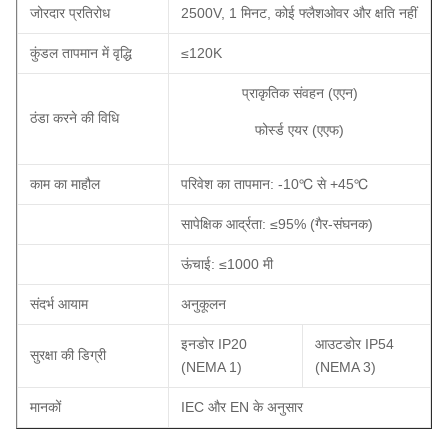
जोरदार प्रतिरोध
2500V, 1 मिनट, कोई फ्लैशओवर और क्षति नहीं
कुंडल तापमान में वृद्धि
≤120K
प्राकृतिक संवहन (एएन)
ठंडा करने की विधि
फोर्स्ड एयर (एएफ)
काम का माहौल
परिवेश का तापमान: -10℃ से +45℃
सापेक्षिक आर्द्रता: ≤95% (गैर-संघनक)
ऊंचाई: ≤1000 मी
संदर्भ आयाम
अनुकूलन
इनडोर IP20
आउटडोर IP54
सुरक्षा की डिग्री
(NEMA 1)
(NEMA 3)
मानकों
IEC और EN के अनुसार