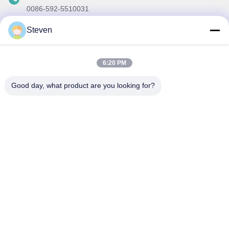
0086-592-5510031
ईमेल
Steven
steven@winley-electric.com
6:20 PM
Good day, what product are you looking for?
हमारा समाचार पत्र
छूट और अधिक के लिए हमारे न्यूज़लेटर की सदस्यता लें।
ईमेल भेजें