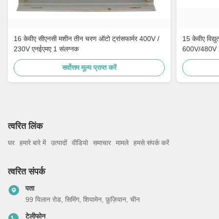
16 केवीए सीएनसी मशीन तीन चरण ऑटो ट्रांसफार्मर 400V /
15 केवीए विद्
230V एनईएमए 1 संलग्नक
600V/480V
सर्वोत्तम मूल्य प्राप्त करें
त्वरित लिंक
घर
हमारे बारे में
उत्पादों
वीडियो
समाचार
मामले
हमसे संपर्क करें
त्वरित संपर्क
पता
99 यिलान रोड, सिमिंग, शियामेन, फ़ुज़ियान, चीन
टेलीफोन