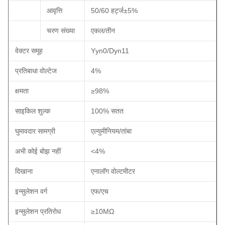
आवृत्ति
50/60 हर्ट्ज±5%
चरण संख्या
एकल/तीन
वेक्टर समूह
Yyn0/Dyn11
प्रतिबाधा वोल्टेज
4%
क्षमता
≥98%
साइकिल शुल्क
100% सतत
घुमावदार सामग्री
एल्युमीनियम/तांबा
अभी कोई बोझ नहीं
<4%
दिखाना
एनालॉग वोल्टमीटर
इन्सुलेशन वर्ग
एफ/एच
इन्सुलेशन प्रतिरोध
≥10MΩ