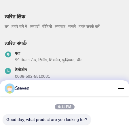
त्वरित लिंक
घर
हमारे बारे में
उत्पादों
वीडियो
समाचार
मामले
हमसे संपर्क करें
त्वरित संपर्क
पता
99 यिलान रोड, सिमिंग, शियामेन, फ़ुज़ियान, चीन
टेलीफोन
0086-592-5510031
ईमेल
Steven
steven@winley-electric.com
9:11 PM
Good day, what product are you looking for?
हमारा समाचार पत्र
छूट और अधिक के लिए हमारे न्यूज़लेटर की सदस्यता लें।