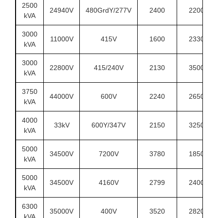
2500
24940V
480GrdY/277V
2400
2200
kVA
3000
11000V
415V
1600
2330
kVA
3000
22800V
415/240V
2130
3500
kVA
3750
44000V
600V
2240
2650
kVA
4000
33kV
600Y/347V
2150
3250
kVA
5000
34500V
7200V
3780
1850
kVA
5000
34500V
4160V
2799
2400
kVA
6300
35000V
400V
3520
2820
kVA