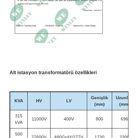
Alt istasyon transformatörü özellikleri
Genişlik
Uzunluk
KVA
HV
LV
(mm)
(mm)
315
11000V
400V
800
696
kVA
500
27600V
480GrdY/277V
1730
2300