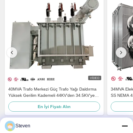
VIDEO
40MVA Trafo Merkezi Güç Trafo Yağı Daldırma
34MVA Elekt
Yüksek Gerilim Kademeli 44KV'den 34.5KV'ye
SS NEMA 4X
ANSI IEEE Standartları
En İyi Fiyatı Alın
Steven