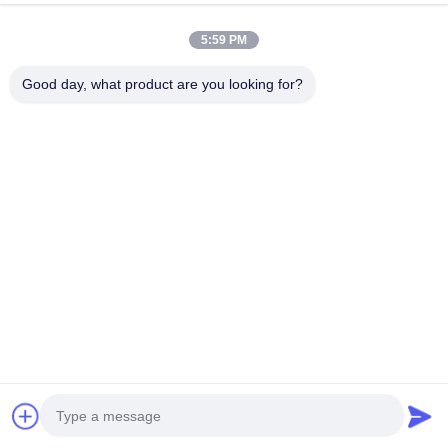
Hızlı bağlantı
5:59 PM
Evde
Hakkımızda
Ürünler
Video
Haberler
Davalar
Good day, what product are you looking for?
Bizimle İletişim
Hızlı iletişim
Adres
No. 99 Yilan Yolu, Siming, Xiamen, Fujian, Çin
Tel
0086-592-5510031
E-posta
steven@winley-electric.com
Haber Bültenimiz
İndirimler ve daha fazlası için bültenimize abone olun.