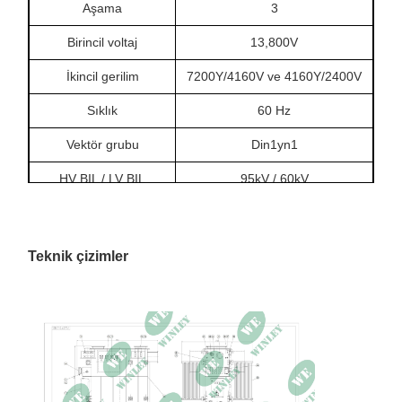
Aşama
3
Birincil voltaj
13,800V
İkincil gerilim
7200Y/4160V ve 4160Y/2400V
Sıklık
60 Hz
Vektör grubu
Din1yn1
HV BIL / LV BIL
95kV / 60kV
Soğutma yöntemi
KNAN/KNAF
Sıkıştırma malzemesi
Bakır
Teknik çizimler
Sıcaklık artışı
65 bin.
Yük kaybı yok
6128W
Yük kaybı
40610W 85°C'de
İmpedans
5.72%