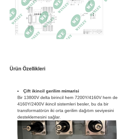
Boyutları
130 x 107 x 96 inç
Ağırlık
32350 lb
Ürün Özellikleri
Çift ikincil gerilim mimarisi
Bir 13800V delta birincil hem 7200Y/4160V hem de
4160Y/2400V ikincil sistemleri besler, bu da bir
transformatörün iki orta gerilim dağıtım seviyesini
desteklemesini sağlar.