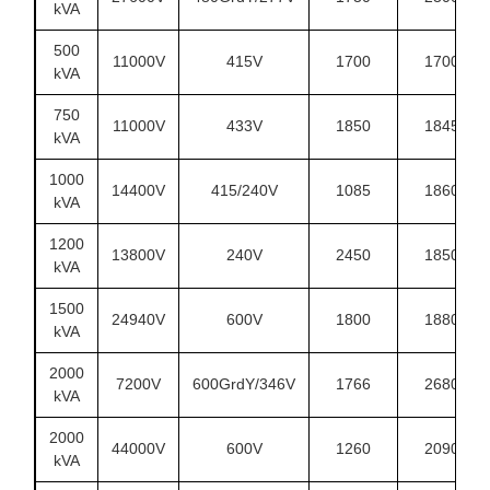
kVA
500
11000V
415V
1700
1700
kVA
750
11000V
433V
1850
1845
kVA
1000
14400V
415/240V
1085
1860
kVA
1200
13800V
240V
2450
1850
kVA
1500
24940V
600V
1800
1880
kVA
2000
7200V
600GrdY/346V
1766
2680
kVA
2000
44000V
600V
1260
2090
kVA