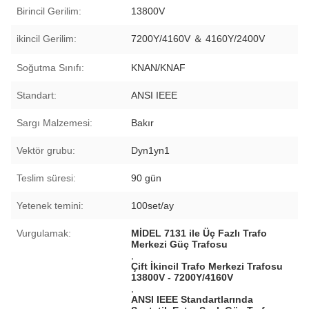
Birincil Gerilim:
13800V
ikincil Gerilim:
7200Y/4160V ＆ 4160Y/2400V
Soğutma Sınıfı:
KNAN/KNAF
Standart:
ANSI IEEE
Sargı Malzemesi:
Bakır
Vektör grubu:
Dyn1yn1
Teslim süresi:
90 gün
Yetenek temini:
100set/ay
Vurgulamak:
MİDEL 7131 ile Üç Fazlı Trafo
Merkezi Güç Trafosu
,
Çift İkincil Trafo Merkezi Trafosu
13800V - 7200Y/4160V
,
ANSI IEEE Standartlarında