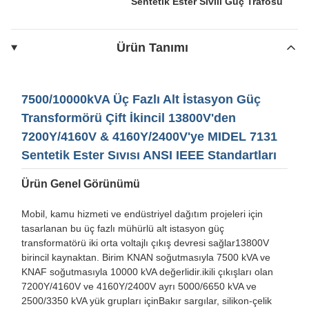
Sentetik Ester Sıvılı Güç Trafosu
Ürün Tanımı
7500/10000kVA Üç Fazlı Alt İstasyon Güç
Transformörü Çift İkincil 13800V'den
7200Y/4160V & 4160Y/2400V'ye MIDEL 7131
Sentetik Ester Sıvısı ANSI IEEE Standartları
Ürün Genel Görünümü
Mobil, kamu hizmeti ve endüstriyel dağıtım projeleri için
tasarlanan bu üç fazlı mühürlü alt istasyon güç
transformatörü iki orta voltajlı çıkış devresi sağlar
13800V
birincil kaynaktan. Birim KNAN soğutmasıyla 7500 kVA ve
KNAF soğutmasıyla 10000 kVA değerlidir.ikili çıkışları olan
7200Y/4160V ve 4160Y/2400V ayrı 5000/6650 kVA ve
2500/3350 kVA yük grupları içinBakır sargılar, silikon-çelik