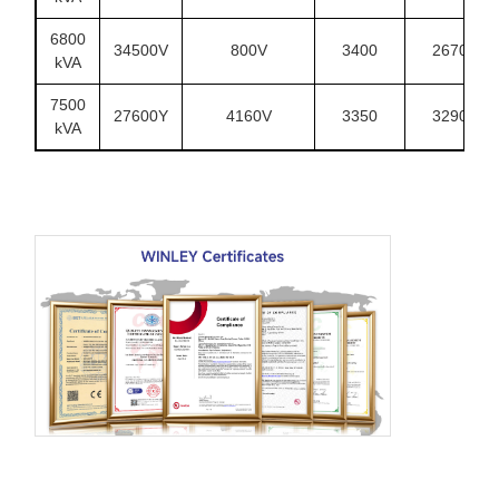
6800
34500V
800V
3400
2670
kVA
7500
27600Y
4160V
3350
3290
kVA