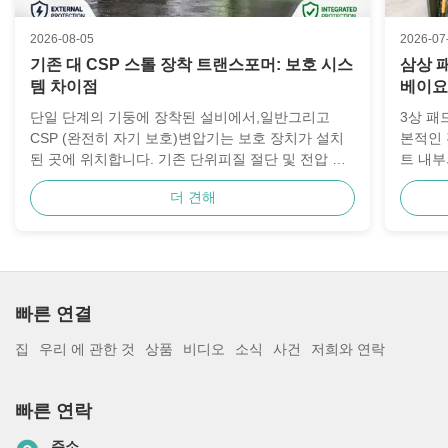
2026-08-05
2026-07
기존 대 CSP 스톨 장착 트랜스포머: 보호 시스
삼상 
템 차이점
베이요
단일 단계의 기둥에 장착된 설비에서,일반그리고
3상 패
CSP (완전히 자기 보호)변압기는 보호 장치가 설치
본적인 
된 곳에 위치합니다. 기존 단위피질 절단 및 전압 차
트 내부
단기에 의존합니다. CSP 단위원자력 약한 링크, 2차
결되는 
더 견해
차단기, 원자력 전압 차단기를 공장 트랜스포머에 직
고장 조
접 또는 내부에 통합합니다. 이 구조적 구분은 직접
적으로 
적으로현장 설치의 복잡성, 과부하/실점 제거 논리,
무전압 
유틸리티 예비 부품 재고 및 교체 단위가 기존 기둥
류 제한
에 맞는지 여부유틸리티 및 유통업체에 대한 올바른
전 시스
구성을 선택하는 것은 지역 보호 관행, 사용 가능한
면 변압
빠른 연결
결함 전류 및 장기 유지 보수 ...
경, 종단
집
우리 에 관한 것
상품
비디오
소식
사건
저희와 연락
빠른 연락
주소