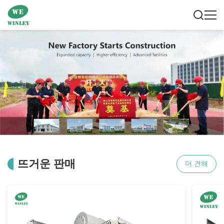
뜨거운 판매
더 견해