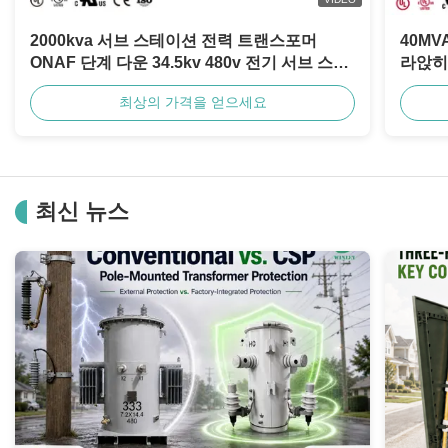
1800KVA 다중 권선 캐스트 수지 변압기 20000V 0.415KV
2000kva 서브 스테이션 전력 트랜스포머
40M
ONAF 단계 다운 34.5kv 480v 전기 서브 스테
라앉히는
2500KVA 35KV 클래스 캐스트 수지 NEMA 1 변압기 구리 공통로
이션 트랜스포머
IEEE
최상의 가격을 얻으세요
100KVA 6600V MV 종류 단일 삼상 변압기 10KVA에서 20000KVA까지
2500VA 단일 위상 건조한 유형 고립 변압기 380V에서 380V 두 배 감기
최신 뉴스