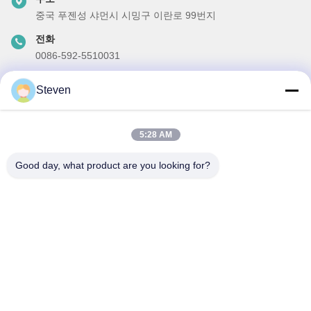
중국 푸젠성 샤먼시 시밍구 이란로 99번지
전화
0086-592-5510031
이메일
Steven
steven@winley-electric.com
5:28 AM
우리 뉴스레터
Good day, what product are you looking for?
할인 및 더 많은 정보를 얻기 위해 뉴스레터에 가입하십시오.