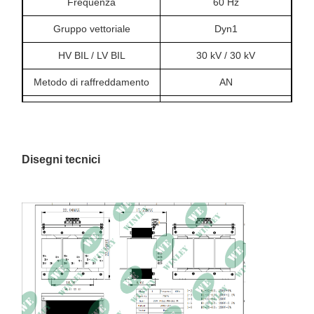
Frequenza
60 Hz
Gruppo vettoriale
Dyn1
HV BIL / LV BIL
30 kV / 30 kV
Metodo di raffreddamento
AN
Materiale di avvolgimento
Acciaio
Aumento della
80°C
temperatura
Disegni tecnici
Classe di isolamento
Classe R
Impedenza
4% ± 7,5% a 120°C
Efficienza
99.00%
Classificazione degli
NEMA 4X
ambienti
Livello acustico
50 dBA