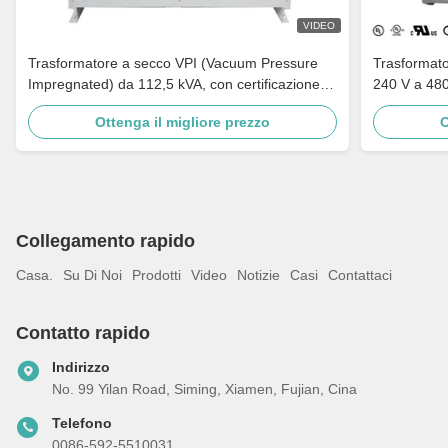
VIDEO
Trasformatore a secco VPI (Vacuum Pressure
Trasformato
Impregnated) da 112,5 kVA, con certificazione
240 V a 480
UL/cUL, da 240V a 480V, conforme a DOE 2016
tensione e t
Ottenga il migliore prezzo
O
Collegamento rapido
Casa.
Su Di Noi
Prodotti
Video
Notizie
Casi
Contattaci
Contatto rapido
Indirizzo
No. 99 Yilan Road, Siming, Xiamen, Fujian, Cina
Telefono
0086-592-5510031