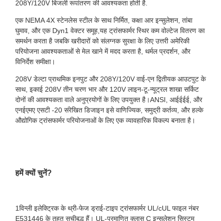
208Y/120V बिजली रूपांतरण की आवश्यकता होती है.
एक NEMA 4X स्टेनलेस स्टील के साथ निर्मित, कक्षा आर इन्सुलेशन, तांबा
घुमाव, और एक Dyn1 वेक्टर समूह,यह ट्रांसफार्मर स्थिर कम वोल्टेज वितरण का
समर्थन करता है जबकि खरीदारों को संलग्नक सुरक्षा के लिए उत्तरी अमेरिकी
परियोजना आवश्यकताओं से मेल खाने में मदद करता है, थर्मल प्रदर्शन, और
विनिर्देश समीक्षा।
208V डेल्टा प्राथमिक इनपुट और 208Y/120V वाई-एन द्वितीयक आउटपुट के
साथ, इकाई 208V तीन चरण भार और 120V लाइन-टू-न्यूट्रल शाखा सर्किट
दोनों की आवश्यकता वाले अनुप्रयोगों के लिए उपयुक्त है।ANSI, आईईईई, और
एनईएमए एसटी -20 संरेखित डिजाइन इसे वाणिज्यिक, समुद्री कर्तव्य, और हल्के
औद्योगिक ट्रांसफार्मर परियोजनाओं के लिए एक व्यावहारिक विकल्प बनाता है।
हमें क्यों चुनें?
1विन्ली इलेक्ट्रिक के थ्री-फेज ड्राई-टाइप ट्रांसफार्मर UL/cUL फाइल नंबर
E531446 के तहत सूचीबद्ध हैं। UL-प्रमाणित क्लास C इन्सुलेशन सिस्टम