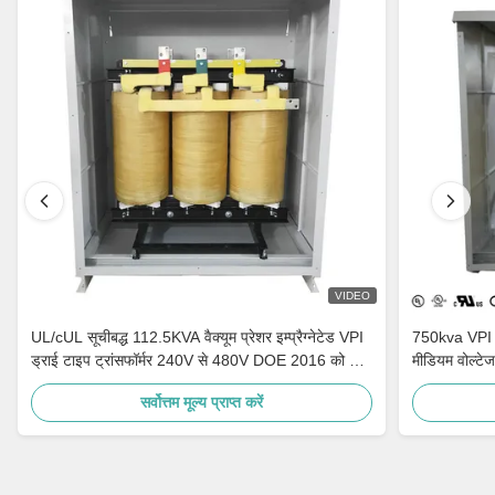
VIDEO
UL/cUL सूचीबद्ध 112.5KVA वैक्यूम प्रेशर इम्प्रैग्नेटेड VPI
750kva VPI ट
ड्राई टाइप ट्रांसफॉर्मर 240V से 480V DOE 2016 को पूरा
मीडियम वोल्टेज 
करता है
सर्वोत्तम मूल्य प्राप्त करें