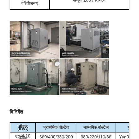
परियोजनाएं
विनिर्देश
मॉडल
प्राथमिक वोल्टेज
माध्यमिक वोल्टेज
युग्मन 
(kVA)
एसजी-10
660/400/380/200
380/220/110/36
Yyn0/Y/d/
केवीए