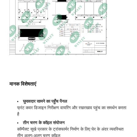
ध्वनि स्तर
50 डीबीए
आयाम
27.6 W × 21.7 D × 33.5 H में
वजन
837.74 पाउंड
मानक विशेषताएं
घुमावदार सामने का पहुँच पैनल
फ्रंट कवर डिजाइन निरीक्षण वायरिंग और रखरखाव पहुंच का समर्थन करता
है
तीन चरण के कॉइल संयोजन
कॉम्पैक्ट सूखे प्रकार के ट्रांसफार्मर निर्माण के लिए घेर के अंदर व्यवस्थित
तीन अलग-अलग चरण कॉइल