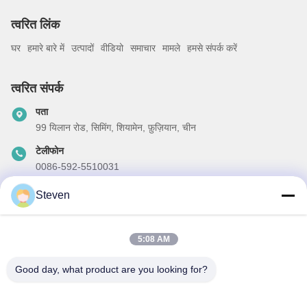
त्वरित लिंक
घर
हमारे बारे में
उत्पादों
वीडियो
समाचार
मामले
हमसे संपर्क करें
त्वरित संपर्क
पता
99 यिलान रोड, सिमिंग, शियामेन, फ़ुज़ियान, चीन
टेलीफोन
0086-592-5510031
ईमेल
Steven
steven@winley-electric.com
5:08 AM
Good day, what product are you looking for?
हमारा समाचार पत्र
छूट और अधिक के लिए हमारे न्यूज़लेटर की सदस्यता लें।