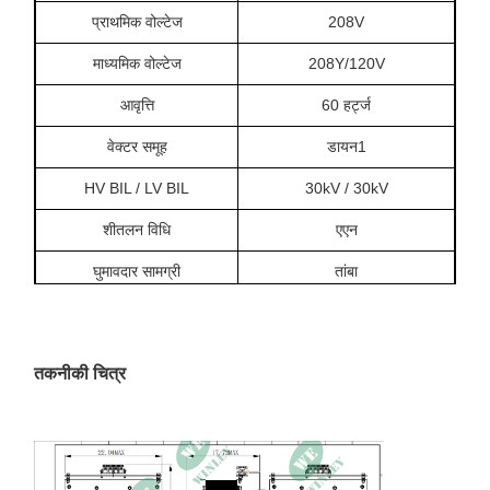
प्राथमिक वोल्टेज
208V
माध्यमिक वोल्टेज
208Y/120V
आवृत्ति
60 हर्ट्ज
वेक्टर समूह
डायन1
HV BIL / LV BIL
30kV / 30kV
शीतलन विधि
एएन
घुमावदार सामग्री
तांबा
तापमान में वृद्धि
80°C
इन्सुलेशन वर्ग
वर्ग आर
तकनीकी चित्र
प्रतिबाधा
४% ± ७.५% १२०°C पर
दक्षता
99.00%
घेरने का दर्जा
NEMA 4X