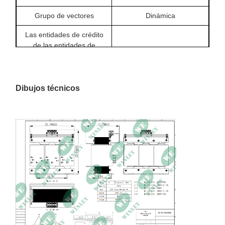
Grupo de vectores
Dinámica
Las entidades de crédito
de las entidades de
30 kV / 30 kV
crédito de los Estados
miembros
Método de enfriamiento
En el caso de las
Dibujos técnicos
Materiales de
Cubiertas
enrollamiento
Aumento de la
80 °C
temperatura
Clase de aislamiento
Clase R
Impedancia
4% ± 7,5% a 120 °C
Eficiencia
99.00%
Clasificación de los