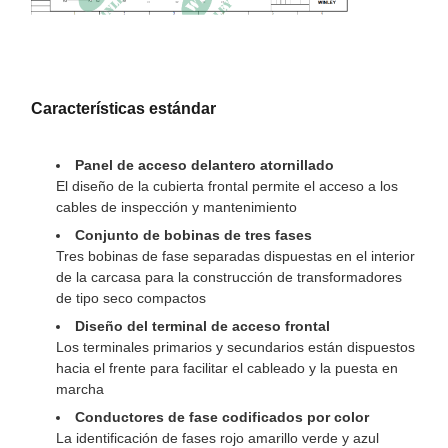
NEMA 4X
recintos
Nivel de ruido
50 dBA
27.6 W × 21,7 D × 33,5 H
Las dimensiones
Características estándar
en
Peso
837.74 libras
Panel de acceso delantero atornillado
El diseño de la cubierta frontal permite el acceso a los
cables de inspección y mantenimiento
Conjunto de bobinas de tres fases
Tres bobinas de fase separadas dispuestas en el interior
de la carcasa para la construcción de transformadores
de tipo seco compactos
Diseño del terminal de acceso frontal
Los terminales primarios y secundarios están dispuestos
hacia el frente para facilitar el cableado y la puesta en
marcha
Conductores de fase codificados por color
La identificación de fases rojo amarillo verde y azul