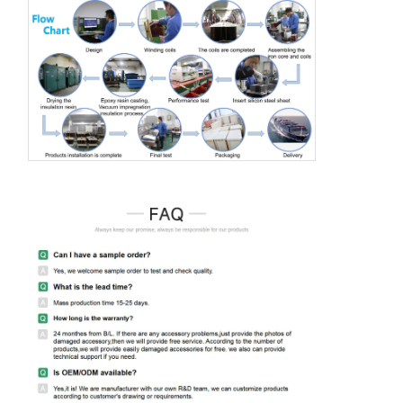
1408/71.
instalacion
de
producción
El valor de l
emisiones 
Se trata de
CO2 es el
un artículo
valor de la
SG-
660/400/380/200
de la Ley
emisiones 
50KVA
y otros
n.o
CO2 de la
1408/71.
instalacion
de
producción
El valor de l
emisiones 
Se trata de
CO2 es el
El valor
un artículo
valor de la
de las
660/400/380/200
de la Ley
emisiones 
emisiones
y otros
n.o
CO2 de la
de CO2
1408/71.
instalacion
de
producción
El valor de l
emisiones 
Se trata de
CO2 es el
un artículo
valor de la
SG-
660/400/380/200
de la Ley
emisiones 
100KVA
y otros
n.o
CO2 de la
1408/71.
instalacion
de
producción