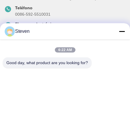
Teléfono
0086-592-5510031
El correo electrónico
steven@winley-electric.com
Steven
6:22 AM
Nuestro boletín
Good day, what product are you looking for?
Suscríbete a nuestro boletín para obtener descuentos y más.
Enviar Correo Electrónico