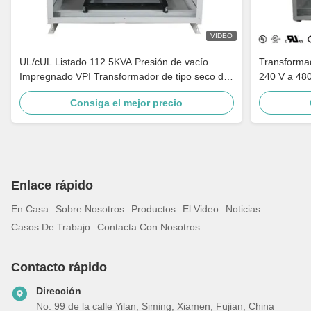
VIDEO
UL/cUL Listado 112.5KVA Presión de vacío
Transformad
Impregnado VPI Transformador de tipo seco de
240 V a 480
240V a 480V Cumple con DOE 2016
media tensi
Consiga el mejor precio
Enlace rápido
En Casa
Sobre Nosotros
Productos
El Video
Noticias
Casos De Trabajo
Contacta Con Nosotros
Contacto rápido
Dirección
No. 99 de la calle Yilan, Siming, Xiamen, Fujian, China