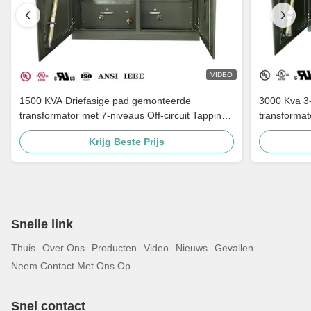
VIDEO
1500 KVA Driefasige pad gemonteerde
3000 Kva 3
transformator met 7-niveaus Off-circuit Tapping
transforma
Multi-Voltage Adaptatie en Grounding Porselein
gecertifice
Krijg Beste Prijs
Bushing
IEEE-norm
Snelle link
Thuis
Over Ons
Producten
Video
Nieuws
Gevallen
Neem Contact Met Ons Op
Snel contact