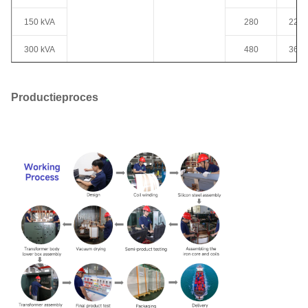
150 kVA
280
2200
300 kVA
480
3650
34.5KV
277V
500 KVA
680
5100
4.160KV
347V
Productieproces
12.47KV
480 V
750 kVA
980
7500
13.2KV
600 V
1000 kVA
13.8KV
120/240V
1150
1030
24940GrdY/14400
208GrdY/120
1500 kVA
1640
1450
1247 Grdy/7200
415GrdY/240
4160GrdY/2400
480GrdY/277
2000 KVA
2160
2064
of andere
600Y/347
2500 KVA
2680
2378
3000 KVA
3300
3030
3735 KVA
4125
3787