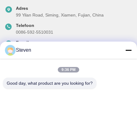
Adres
99 Yilan Road, Siming, Xiamen, Fujian, China
Telefoon
0086-592-5510031
E-mail
steven@winley-electric.com
Steven
9:36 PM
Onze Nieuwsbrief
Good day, what product are you looking for?
Abonneer u op onze nieuwsbrief voor kortingen en meer.