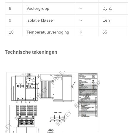
8
Vectorgroep
~
Dyn1
9
Isolatie klasse
~
Een
10
Temperatuurverhoging
K
65
11
Impedantie
%
5.75
Technische tekeningen
12
Wikkelmateriaal
~
Aluminium
13
Kernmateriaal
~
siliciumstaal
14
isolatievloeistof
~
minerale olie
15
Instandhoudingsconditie
~
buiten
16
Zeeniveau
M
≤ 1000
IEEE ANSI
17
Standaard
~
C57.12.00