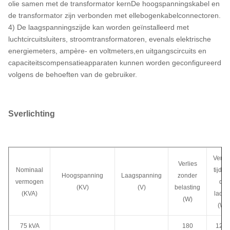
olie samen met de transformator kernDe hoogspanningskabel en
de transformator zijn verbonden met ellebogenkabelconnectoren.
4) De laagspanningszijde kan worden geïnstalleerd met
luchtcircuitsluiters, stroomtransformatoren, evenals elektrische
energiemeters, ampère- en voltmeters,en uitgangscircuits en
capaciteitscompensatieapparaten kunnen worden geconfigureerd
volgens de behoeften van de gebruiker.
S
verlichting
Verlie
Verlies
Nominaal
tijden
Hoogspanning
Laagspanning
zonder
vermogen
de
(KV)
(V)
belasting
(KVA)
ladin
(W)
(W)
75 kVA
180
1250