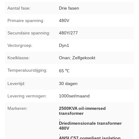
Aantal fase:
Drie fasen
Primaire spanning:
480V
Secundaire spanning:
480Y/277
Vectorgroep:
Dyn1
Koelklasse:
Onan; Zelfgekookt
Temperatuurstijging:
65 ℃
Levertijd:
30 dagen
Levering vermogen:
1000set/maand
Markeren:
2500KVA oil-immersed
transformer
,
Driedimensionale transformer
480V
,
ANSI C57 compliant isolation