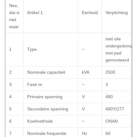
Nee,
dat is
Artikel 1
Eenheid
Verplichting
niet
waar.
met olie
ondergedompel
1
Type
~
met pad
gemonteerd
2
Nominale capaciteit
kVA
2500
3
Fase nr.
~
3
4
Primaire spanning
V
480
5
Secundaire spanning
V
480Y/277
6
Koelmethode
~
ONAN
7
Nominale frequentie
Hz
60