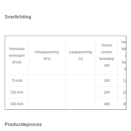
S
verlichting
Verlie
Verlies
Nominaal
tijden
Hoogspanning
Laagspanning
zonder
vermogen
de
(KV)
(V)
belasting
(KVA)
ladin
(W)
(W)
75 kVA
180
1250
150 kVA
280
2200
300 kVA
480
3650
34.5KV
277V
500 KVA
680
5100
4.160KV
347V
Productieproces
12.47KV
480 V
750 kVA
980
7500