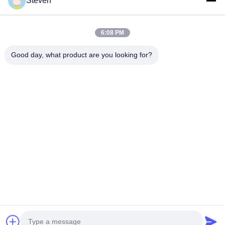
Steven
6:08 PM
Onze Nieuwsbrief
Good day, what product are you looking for?
Abonneer u op onze nieuwsbrief voor kortingen en meer.
E-Mail Verzenden
Privacybeleid
|
Sitemap
| China Goede kwaliteit Driefasige transformer op
pad Auteursrecht © 2021-2026 Xiamen Winley Electric Co.,Ltd . Alle rechten
voorbehoudena.