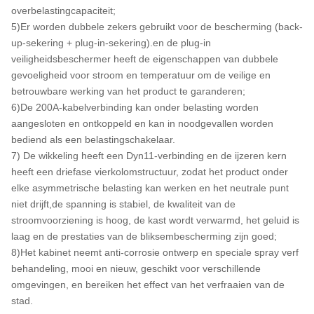
overbelastingcapaciteit;
5)Er worden dubbele zekers gebruikt voor de bescherming (back-
up-sekering + plug-in-sekering).en de plug-in
veiligheidsbeschermer heeft de eigenschappen van dubbele
gevoeligheid voor stroom en temperatuur om de veilige en
betrouwbare werking van het product te garanderen;
6)De 200A-kabelverbinding kan onder belasting worden
aangesloten en ontkoppeld en kan in noodgevallen worden
bediend als een belastingschakelaar.
7) De wikkeling heeft een Dyn11-verbinding en de ijzeren kern
heeft een driefase vierkolomstructuur, zodat het product onder
elke asymmetrische belasting kan werken en het neutrale punt
niet drijft,de spanning is stabiel, de kwaliteit van de
stroomvoorziening is hoog, de kast wordt verwarmd, het geluid is
laag en de prestaties van de bliksembescherming zijn goed;
8)Het kabinet neemt anti-corrosie ontwerp en speciale spray verf
behandeling, mooi en nieuw, geschikt voor verschillende
omgevingen, en bereiken het effect van het verfraaien van de
stad.