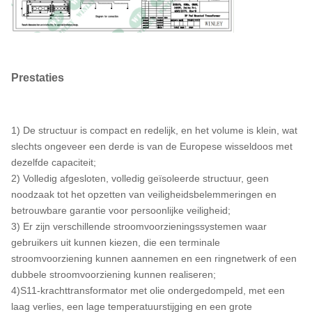
K-1 (Standaard)
mitigatie)
met een gewicht van niet
Wikkelmateriaal
meer dan 10 kg
Prestaties
Omgevingstemperatuur
40°C
Efficiëntie in %
99.00%
1) De structuur is compact en redelijk, en het volume is klein, wat
slechts ongeveer een derde is van de Europese wisseldoos met
dezelfde capaciteit;
2) Volledig afgesloten, volledig geïsoleerde structuur, geen
noodzaak tot het opzetten van veiligheidsbelemmeringen en
betrouwbare garantie voor persoonlijke veiligheid;
3) Er zijn verschillende stroomvoorzieningssystemen waar
gebruikers uit kunnen kiezen, die een terminale
stroomvoorziening kunnen aannemen en een ringnetwerk of een
dubbele stroomvoorziening kunnen realiseren;
4)S11-krachttransformator met olie ondergedompeld, met een
laag verlies, een lage temperatuurstijging en een grote