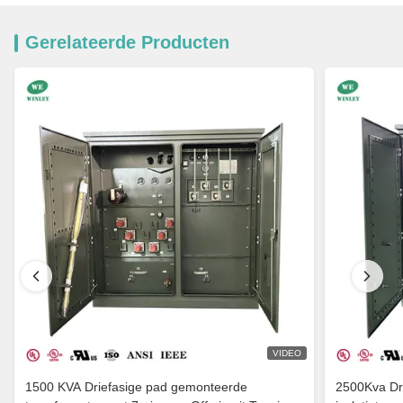
Gerelateerde Producten
VIDEO
1500 KVA Driefasige pad gemonteerde
2500Kva Dr