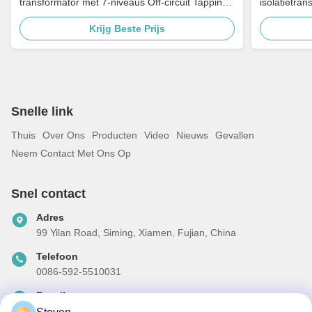
transformator met 7-niveaus Off-circuit Tapping
isolatietra
Multi-Voltage Adaptatie en Grounding Porselein
480V naar 
Krijg Beste Prijs
Bushing
Snelle link
Thuis
Over Ons
Producten
Video
Nieuws
Gevallen
Neem Contact Met Ons Op
Snel contact
Adres
99 Yilan Road, Siming, Xiamen, Fujian, China
Telefoon
0086-592-5510031
E-mail
steven@winley-electric.com