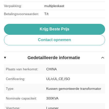
Verpakking:
multiplexkast
Betalingsvoorwaarden:
T/t
Krijg Beste Prijs
Contact opnemen
Gedetailleerde informatie
Plaats van herkomst:
CHINA
Certificering:
UL/cUL,CE,ISO
Type:
Kussen gemonteerde transformator
Nominale capaciteit:
300KVA
Voertype:
Lusvoer