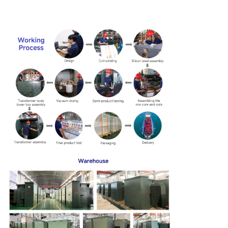
13.2KV
600 V
1000 kVA
13.8KV
120/240V
1150
1030
24940GrdY/14400
208GrdY/120
1500 kVA
1640
1450
1247 Grdy/7200
415GrdY/240
4160GrdY/2400
480GrdY/277
2000 KVA
2160
2064
of andere
600Y/347
2500 KVA
2680
2378
3000 KVA
3300
3030
3735 KVA
4125
3787