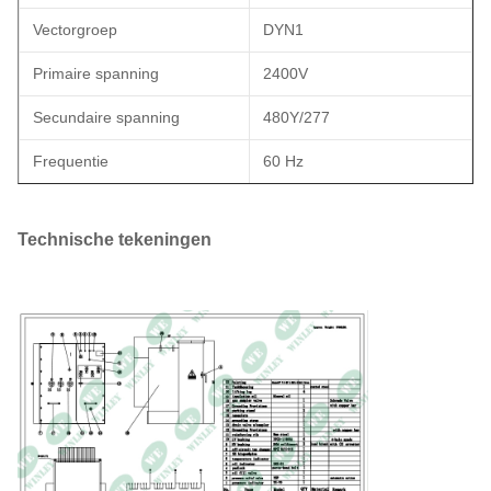
Vectorgroep
DYN1
Primaire spanning
2400V
Secundaire spanning
480Y/277
Frequentie
60 Hz
Temperatuurverhoging
65°C
Technische tekeningen
Klasse E Isolatie - 120°C,
Isolatiewaarde
248°F
Koelklasse
ONAN; zelfgekoeld
Voldoet aan DOE 2016
normen, voldoet aan CSA
Efficiëntiestandaard (s)
normen voldoet aan
ANSI/IEEE normen
K-factor rating (harmonische