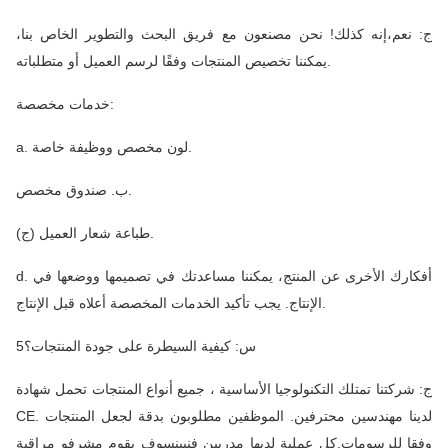
ج: نعم،إنه كذلك! نحن مصنعون مع فريق البحث والتطوير الخاص بنا،
يمكننا تخصيص المنتجات وفقًا لرسم العميل أو متطلباته.
خدمات مخصصة:
a. لون مخصص ووظيفة خاصة.
ب. صندوق مخصص.
(ج) طباعة شعار العميل.
d. أفكارك الأخرى عن المنتج، يمكننا مساعدتك في تصميمها ووضعها في
الإنتاج. يجب تأكيد الخدمات المخصصة أعلاه قبل الإنتاج.
5س: كيفية السيطرة على جودة المنتجات؟
ج: شركتنا تمتلك التكنولوجيا الأساسية ، جميع أنواع المنتجات تحمل شهادة
CE. لدينا مهندسين محترفين. الموظفين مطلوبون بدقة لجعل المنتجات
وفقا للرسومات.كل عملية لديها مدربين فنيينسوف يقوم مشرفو مراقبة