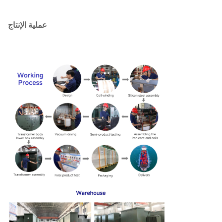
347 فولت
4.160 كيلو فولت
500KVA
680
5100
480 فولت
12.47 كيلو فولت
عملية الإنتاج
600 فولت
750KVA
980
7500
13.2 كيلو فولت
120/240
13.8 كيلو فولت
10300
1150
فولت
1000KVA
24940GrdY/14400
208GrdY/120
1247 جريدي/7200
1500KVA
1640
14500
415GrdY/240
4160GrdY/2400
480GrdY/277
20645
2160
أو غيرها
2000KVA
600Y/347
2500KVA
2680
23786
3000KVA
3300
30300
3735KVA
4125
37875