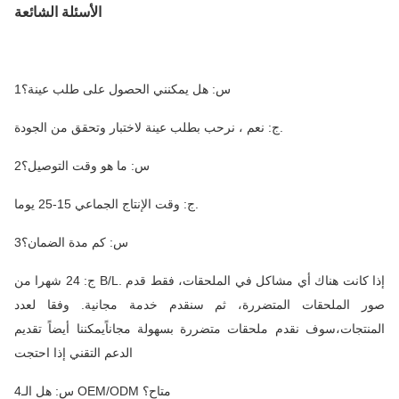
الأسئلة الشائعة
1س: هل يمكنني الحصول على طلب عينة؟
ج: نعم ، نرحب بطلب عينة لاختبار وتحقق من الجودة.
2س: ما هو وقت التوصيل؟
ج: وقت الإنتاج الجماعي 15-25 يوما.
3س: كم مدة الضمان؟
ج: 24 شهرا من B/L. إذا كانت هناك أي مشاكل في الملحقات، فقط قدم
صور الملحقات المتضررة، ثم سنقدم خدمة مجانية. وفقا لعدد
المنتجات،سوف نقدم ملحقات متضررة بسهولة مجاناًيمكننا أيضاً تقديم
الدعم التقني إذا احتجت
4س: هل الـ OEM/ODM متاح؟