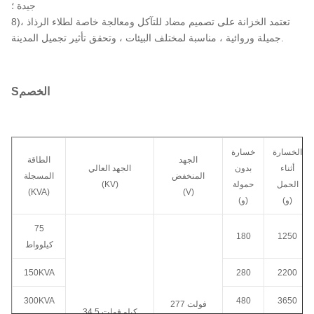
جيدة ؛
8)تعتمد الخزانة على تصميم مضاد للتآكل ومعالجة خاصة لطلاء الرذاذ ،
جميلة وروائية ، مناسبة لمختلف البيئات ، وتحقق تأثير تجميل المدينة.
الخصم
S
الخسارة
خسارة
الجهد
الطاقة
أثناء
بدون
الجهد العالي
المنخفض
المسجلة
الحمل
حمولة
(KV)
(KVA)
(V)
(و)
(و)
75
180
1250
كيلوواط
150KVA
280
2200
300KVA
480
3650
277 فولت
34.5 كيلو فولت