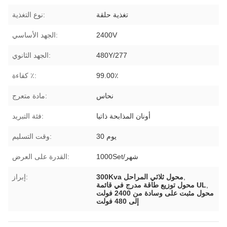
تغذية حلقة
نوع التغذية:
2400V
الجهد الأساسي:
480Y/277
الجهد الثانوي:
99.00٪
كفاءة ٪:
نحاس
مادة متعرج:
أونان المذابحة ذاتيا
فئة التبريد:
30 يوم
وقت التسليم:
1000Set/شهر
القدرة على العرض:
,
300Kva محول ثلاثي المراحل
إبراز:
,
محول توزيع طاقة مدرج في قائمة UL
محول مثبت على وسادة من 2400 فولت
إلى 480 فولت