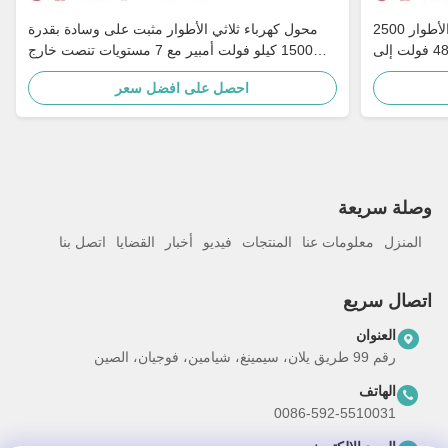
محول معزول مثبت على وسادة ثلاثي الأطوار 2500
محول كهرباء ثلاثي الأطوار مثبت على وسادة بقدرة
كيلو فولت أمبير، مغمور بالزيت، 480 فولت إلى
1500 كيلو فولت أمبير مع 7 مستويات تنصت خارج
480Y، IE
الدائرة، وتكييف متعدد الجهد، وعازل بورسلين للتأريض
احصل على افضل سعر
وصلة سريعة
المنزل
معلومات عنا
المنتجات
فيديو
أخبار
القضايا
اتصل بنا
اتصال سريع
العنوان
رقم 99 طريق يلان، سيمينغ، شيامين، فوجيان، الصين
الهاتف
0086-592-5510031
البريد الإلكتروني