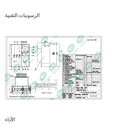
فئة E العزل - 120 درجة مئوية، 248
تصنيف العزل
درجة فهرنهايت
الرسومات التقنية
أونان؛ متبريد ذاتياً
فئة التبريد
تلبي معايير وزارة الطاقة 2016 ، تلبي
معايير الكفاءة
معايير CSA تلبي معايير ANSI / IEEE
تصنيف K-Factor
K-1 (المعيار)
(التخفيف التناغمي)
النحاس
مادة التلف
تصنيف درجة حرارة
40 درجة مئوية
البيئة
99.00%
الكفاءة %
الأداء