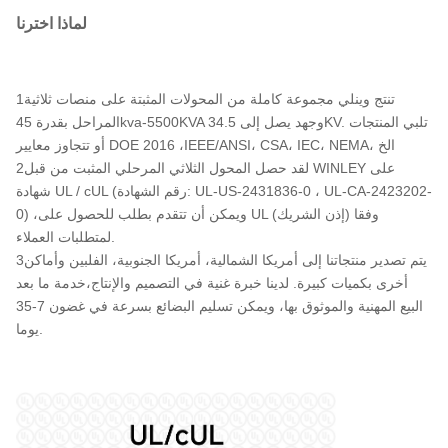
لماذا اخترنا
1تنتج وينلي مجموعة كاملة من المحولات المثبتة على منصات ثلاثية
المراحل بقدرة 45kva-5500KVA وجهد يصل إلى 34.5KV. تلبي المنتجات
أو تتجاوز معايير DOE 2016 ،IEEE/ANSI، CSA، IEC، NEMA، الخ
2لقد حصل المحول الثلاثي المرحلي المثبت من قبل WINLEY على
شهادة UL / cUL (رقم الشهادة: UL-US-2431836-0 ، UL-CA-2423202-
0) ،ويمكن أن تتقدم بطلب للحصول على UL (إذن الشريك) وفقا
لمتطلبات العملاء.
3يتم تصدير منتجاتنا إلى أمريكا الشمالية، أمريكا الجنوبية، الفلبين وأماكن
أخرى بكميات كبيرة. لدينا خبرة غنية في التصميم والإنتاج،خدمة ما بعد
البيع المهنية والموثوق بها، ويمكن تسليم البضائع بسرعة في غضون 7-35
يوما.