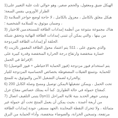
1)الهيكل ضيق ومعقول، والحجم صغير، وهو حوالي ثلث علبة التغيير على
الطراز الأوروبي بنفس السعة؛
2) هيكل مغلق بالكامل ، معزول بالكامل ، لا حاجة لوضع حواجز السلامة
، وضمان موثوق به للسلامة الشخصية ؛
3) هناك مجموعة متنوعة من أنظمة إمدادات الطاقة للمستخدمين للاختيار
من بينها ، والتي يمكن أن تتبنى إمدادات الطاقة النهائية وتحقق شبكة
الحلقة أو إمدادات الطاقة المزدوجة.
4) يتم اعتماد محول الطاقة المغمور بالزيت S11 ، والذي يحتوي على
خسارة منخفضة وارتفاع درجة الحرارة المنخفضة وقدرة كبيرة على
الإفراط في الحمل.
5) يتم استخدام فيوز مزدوجة (فيوز الحماية الاحتياطي + فيوز التوصيل)
للحماية ،وتتمتع الفتيلات المضغوطة بخصائص الحساسية المزدوجة للتيار
والحرارة لضمان التشغيل الآمن والموثوق به للمنتج;
6) يمكن توصيل ومسح وصلة الكابل 200A تحت الحمل ، ويمكن تشغيلها
كمفتاح حمولة في حالة الطوارئ. كما أنه يمتلك خصائص مفتاح عزل.
7) يتبنى التلفيف اتصال Dyn11 ويتبنى جوهر الحديد بنية ثلاثية المراحل
من أربعة أعمدة ، بحيث يمكن أن يعمل المنتج تحت أي حمولة غير
متماثلة ، ولا تتحرك النقطة المحايدة ،الجهد مستقر، جودة إمدادات الطاقة
مرتفعة، وتسخين الخزانة، والضوضاء منخفضة، وأداء الحماية من البرق