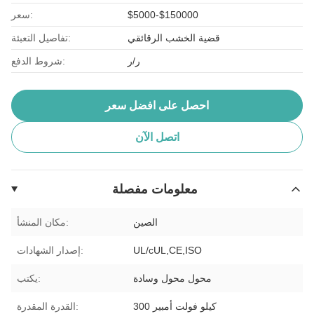
$5000-$150000
سعر:
قضية الخشب الرقائقي
تفاصيل التعبئة:
ر/ر
شروط الدفع:
احصل على افضل سعر
اتصل الآن
معلومات مفصلة
الصين
مكان المنشأ:
UL/cUL,CE,ISO
إصدار الشهادات:
محول محول وسادة
يكتب:
300 كيلو فولت أمبير
القدرة المقدرة: