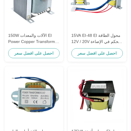
15VA EI-48 EI محول الطاقة
150W الآلات والمعدات EI
12V / 20V التحكم في الإضاءة
Power Copper Transformer
العزل
380V إلى 220V
احصل على افضل سعر
احصل على افضل سعر