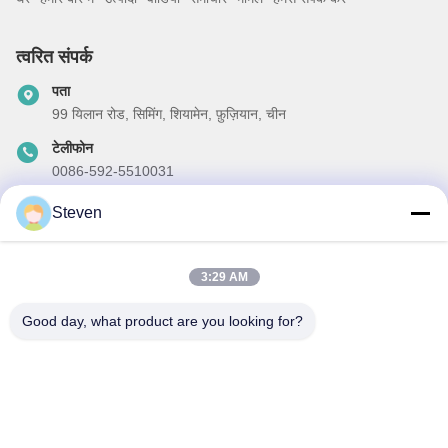
त्वरित संपर्क
पता
99 यिलान रोड, सिमिंग, शियामेन, फ़ुज़ियान, चीन
टेलीफोन
0086-592-5510031
ईमेल
Steven
steven@winley-electric.com
3:29 AM
Good day, what product are you looking for?
हमारा समाचार पत्र
छूट और अधिक के लिए हमारे न्यूज़लेटर की सदस्यता लें।