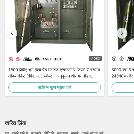
VIDEO
1500 केवीए थ्री-फेज पैड माउंटेड ट्रांसफॉर्मर जिसमें 7-स्तरीय
3000 क्वा 3 चर
ऑफ-सर्किट टैपिंग, मल्टी-वोल्टेज अनुकूलन और ग्राउंडिंग
24940V और 
पोर्सिलेन बुशिंग है
IEEE मानकों को
सर्वोत्तम मूल्य प्राप्त करें
त्वरित लिंक
घर
हमारे बारे में
उत्पादों
वीडियो
समाचार
मामले
हमसे संपर्क करें