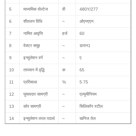
5
माध्यमिक वोल्टेज
वी
480Y/277
6
शीतलन विधि
~
ओएनएएन
7
नामित आवृत्ति
हर्ज
60
8
वेक्टर समूह
~
डायन1
9
इन्सुलेशन वर्ग
~
ए
10
तापमान में वृद्धि
क
65
11
प्रतिबाधा
%
5.75
12
घुमावदार सामग्री
~
एल्यूमीनियम
13
कोर सामग्री
~
सिलिकॉन स्टील
14
इन्सुलेशन तरल पदार्थ
~
खनिज तेल
15
सेवा की स्थिति
~
बाहरी