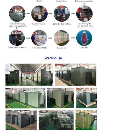
2000
4160GrdY/2400
480GrdY/277
2160
20645
केवीए
या अन्य
600Y/347
2500
2680
23786
केवीए
3000
3300
30300
केवीए
3735KVA
4125
37875