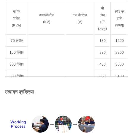
नो
नामित
लोड पर
उच्च वोल्टेज
कम वोल्टेज
लोड
शक्ति
हानि
(KV)
(V)
हानि
(KVA)
(डब्ल्यू)
(डब्ल्यू)
75 केवीए
180
1250
150 केवीए
280
2200
300 केवीए
480
3650
500 केवीए
680
5100
750 केवीए
980
7500
34.5 केवी
277V
उत्पादन प्रक्रिया
4.160 केवी
347V
1000
12.47 केवी
480V
1150
10300
केवीए
13.2 केवी
600 वी
13.8 केवी
120/240 वोल्ट
1500
1640
14500
24940GrdY/14400
208GrdY/120
केवीए
1247Grdy/7200
415GrdY/240