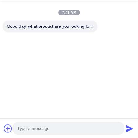
7:41 AM
Nuestro boletín
Good day, what product are you looking for?
Suscríbete a nuestro boletín para obtener descuentos y más.
Enviar Correo Electrónico
Política de privacidad
|
Mapa del Sitio
| China buena calidad Transformador
montado en una plataforma de tres fases Proveedor. Derecho de autor
2021-2026 Xiamen Winley Electric Co.,Ltd . Todos los derechos reservados.