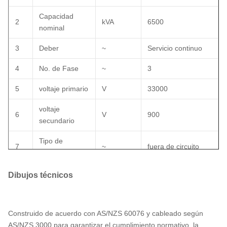
Capacidad
2
kVA
6500
nominal
3
Deber
~
Servicio continuo
4
No. de Fase
~
3
5
voltaje primario
V
33000
voltaje
6
V
900
secundario
Tipo de
7
~
fuera de circuito
golpeteo
rango de
Dibujos técnicos
8
%
±2*2,5%
golpeteo
Método de
9
~
AN/AF
Construido de acuerdo con AS/NZS 60076 y cableado según
enfriamiento
AS/NZS 3000 para garantizar el cumplimiento normativo, la