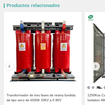
Productos relacionados
Transformador de tres fases de resina fundida
1250Kva Cast Resin Dry Type Transformers
de tipo seco de 6500K 33KV a 0.9KV
Isolation 4