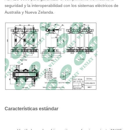
seguridad y la interoperabilidad con los sistemas eléctricos de
Frecuencia
10
Hz
50
Australia y Nueva Zelanda.
nominal
grupo de
11
~
Dyn11
vectores
Clase de
12
~
F
aislamiento
Aumento de
13
℃
100
temperatura
Características estándar