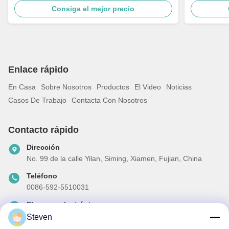
Consiga el mejor precio
Enlace rápido
En Casa
Sobre Nosotros
Productos
El Video
Noticias
Casos De Trabajo
Contacta Con Nosotros
Contacto rápido
Dirección
No. 99 de la calle Yilan, Siming, Xiamen, Fujian, China
Teléfono
0086-592-5510031
El correo electrónico
steven@winley-electric.com
Steven