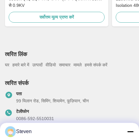
से 0.9KV
Isolation 4
सर्वोत्तम मूल्य प्राप्त करें
त्वरित लिंक
घर
हमारे बारे में
उत्पादों
वीडियो
समाचार
मामले
हमसे संपर्क करें
त्वरित संपर्क
पता
99 यिलान रोड, सिमिंग, शियामेन, फ़ुज़ियान, चीन
टेलीफोन
0086-592-5510031
ईमेल
Steven
steven@winley-electric.com