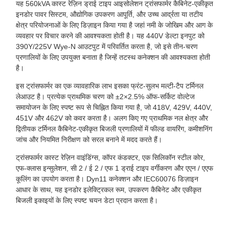
यह 560kVA कास्ट रेज़िन ड्राई टाइप आइसोलेशन ट्रांसफार्मर कैबिनेट-एकीकृत
इनडोर पावर सिस्टम, औद्योगिक उपकरण आपूर्ति, और उच्च आर्द्रता या तटीय
क्षेत्र परियोजनाओं के लिए डिज़ाइन किया गया है जहां नमी के जोखिम और आग के
व्यवहार पर विचार करने की आवश्यकता होती है। यह 440V डेल्टा इनपुट को
390Y/225V Wye-N आउटपुट में परिवर्तित करता है, जो इसे तीन-चरण
प्रणालियों के लिए उपयुक्त बनाता है जिन्हें तटस्थ कनेक्शन की आवश्यकता होती
है।
इस ट्रांसफार्मर का एक व्यावहारिक लाभ इसका फ्रंट-सुलभ मल्टी-टैप टर्मिनल
लेआउट है। प्रत्येक प्राथमिक चरण को ±2×2.5% ऑफ-सर्किट वोल्टेज
समायोजन के लिए स्पष्ट रूप से चिह्नित किया गया है, जो 418V, 429V, 440V,
451V और 462V को कवर करता है। अलग किए गए प्राथमिक नल क्षेत्र और
द्वितीयक टर्मिनल कैबिनेट-एकीकृत बिजली प्रणालियों में फील्ड वायरिंग, कमीशनिंग
जांच और नियमित निरीक्षण को सरल बनाने में मदद करते हैं।
ट्रांसफार्मर कास्ट रेज़िन वाइंडिंग्स, कॉपर कंडक्टर, एक सिलिकॉन स्टील कोर,
एफ-क्लास इन्सुलेशन, सी 2 / ई 2 / एफ 1 ड्राई टाइप वर्गीकरण और एएन / एएफ
कूलिंग का उपयोग करता है। Dyn11 कनेक्शन और IEC60076 डिज़ाइन
आधार के साथ, यह इनडोर इलेक्ट्रिकल रूम, उपकरण कैबिनेट और एकीकृत
बिजली इकाइयों के लिए स्पष्ट चयन डेटा प्रदान करता है।