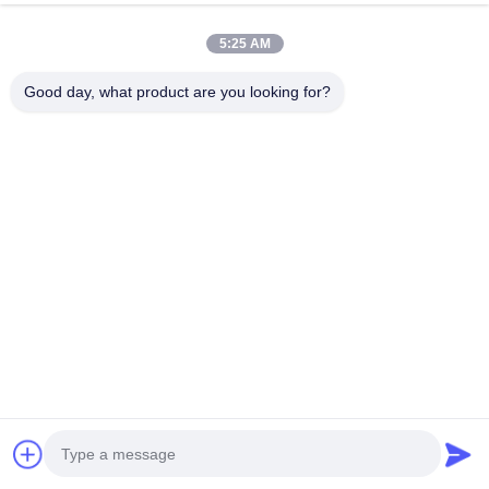
5:25 AM
Good day, what product are you looking for?
हमारा समाचार पत्र
छूट और अधिक के लिए हमारे न्यूज़लेटर की सदस्यता लें।
ईमेल भेजें
गोपनीयता नीति
|
साइटमैप
| चीन अच्छी गुणवत्ता थ्री फेज पैड माउंटेड ट्रांसफार्मर आपूर्तिकर्ता.
कॉपीराइट © 2021-2026 Xiamen Winley Electric Co.,Ltd . सर्वाधिकार सुरक्षित।