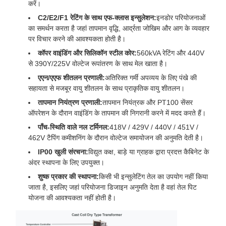
करें।
C2/E2/F1 रेटिंग के साथ एफ-क्लास इन्सुलेशन:
इनडोर परियोजनाओं
का समर्थन करता है जहां तापमान वृद्धि, आर्द्रता जोखिम और आग के व्यवहार
पर विचार करने की आवश्यकता होती है।
कॉपर वाइंडिंग और सिलिकॉन स्टील कोर:
560kVA रेटिंग और 440V
से 390Y/225V वोल्टेज रूपांतरण के साथ मेल खाता है।
एएन/एएफ शीतलन प्रणाली:
अतिरिक्त गर्मी अपव्यय के लिए पंखे की
सहायता से मजबूर वायु शीतलन के साथ प्राकृतिक वायु शीतलन।
तापमान नियंत्रण प्रणाली:
तापमान नियंत्रक और PT100 सेंसर
ऑपरेशन के दौरान वाइंडिंग के तापमान की निगरानी करने में मदद करते हैं।
पाँच-स्थिति वाले नल टर्मिनल:
418V / 429V / 440V / 451V /
462V टैपिंग कमीशनिंग के दौरान वोल्टेज समायोजन की अनुमति देती है।
IP00 खुली संरचना:
विद्युत कक्ष, बाड़े या ग्राहक द्वारा प्रदत्त कैबिनेट के
अंदर स्थापना के लिए उपयुक्त।
शुष्क प्रकार की स्थापना:
किसी भी इन्सुलेटिंग तेल का उपयोग नहीं किया
जाता है, इसलिए जहां परियोजना डिजाइन अनुमति देता है वहां तेल पिट
योजना की आवश्यकता नहीं होती है।