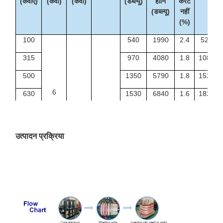
(केवीए)
(केवी)
(केवी)
(डब्ल्यू)
हानि
करंट
(डब्ल्यू)
नहीं
(%)
100
540
1990
2.4
520
315
970
4080
1.8
1085
500
1350
5790
1.8
1520
6
630
1530
6840
1.6
1820
6.3
Dyn11
1000
2070
9780
1.4
2550
यिन0
10
0.4
1250
2380
11500
1.4
2900
उत्पादन प्रक्रिया
10.5
1600
2790
13800
1.4
3490
11
2000
3240
16300
1.2
4220
2500
3870
19300
1.2
4955