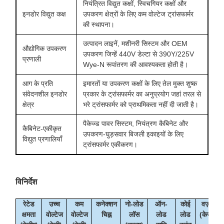
नियंत्रित विद्युत कक्षों, स्विचगियर कक्षों और
इनडोर विद्युत कक्ष
उपकरण क्षेत्रों के लिए कम वोल्टेज ट्रांसफार्मर
की स्थापना।
उत्पादन लाइनें, मशीनरी सिस्टम और OEM
औद्योगिक उपकरण
उपकरण जिन्हें 440V डेल्टा से 390Y/225V
प्रणाली
Wye-N रूपांतरण की आवश्यकता होती है।
आग के प्रति
इमारतों या उपकरण कक्षों के लिए तेल मुक्त शुष्क
संवेदनशील इनडोर
प्रकार के ट्रांसफार्मर का अनुप्रयोग जहां तरल से
क्षेत्र
भरे ट्रांसफार्मर को प्राथमिकता नहीं दी जाती है।
पैकेज्ड पावर सिस्टम, नियंत्रण कैबिनेट और
कैबिनेट-एकीकृत
उपकरण-घुड़सवार बिजली इकाइयों के लिए
विद्युत प्रणालियाँ
ट्रांसफार्मर एकीकरण।
विनिर्देश
रेटेड
उच्च
कम
कनेक्शन
नो-लोड
ऑन-
कोई
वज़न
क्षमता
वोल्टेज
वोल्टेज
चिह्न
लॉस
लोड
लोड
(केजी)