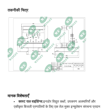
तापमान वृद्धि
100K
तकनीकी चित्र
नो-लोड हानि
1460W, 10% सहनशीलता
भार हानि
120℃ पर 6310W
PT100 सेंसर के साथ कूलिंग
सामान
पंखे और तापमान नियंत्रक
DIMENSIONS
1200 × 1250 × 1320 मिमी
वज़न
1766 किग्रा
मानक विशेषताएँ
कास्ट राल वाइंडिंग्स:
इनडोर विद्युत कक्षों, उपकरण अलमारियाँ और
एकीकृत बिजली प्रणालियों के लिए एक तेल मुक्त इन्सुलेशन संरचना प्रदान