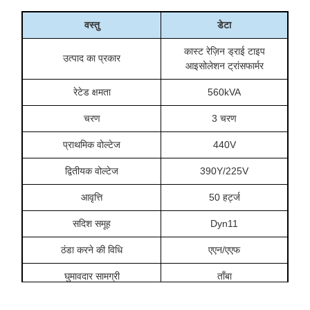
वस्तु
डेटा
कास्ट रेज़िन ड्राई टाइप
उत्पाद का प्रकार
आइसोलेशन ट्रांसफार्मर
रेटेड क्षमता
560kVA
चरण
3 चरण
प्राथमिक वोल्टेज
440V
द्वितीयक वोल्टेज
390Y/225V
आवृत्ति
50 हर्ट्ज
सदिश समूह
Dyn11
ठंडा करने की विधि
एएन/एएफ
घुमावदार सामग्री
ताँबा
इन्सुलेशन वर्ग
एफ, 155℃